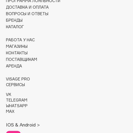
ПРОГРАММА ЛОЯЛЬНОСТИ
Collagenina
ДОСТАВКА И ОПЛАТА
Consly
ВОПРОСЫ И ОТВЕТЫ
БРЕНДЫ
Corimo
КАТАЛОГ
CosRX
Cottolina
РАБОТА У НАС
Crescina
МАГАЗИНЫ
КОНТАКТЫ
Cunzite
ПОСТАВЩИКАМ
Curaprox
АРЕНДА
VISAGE PRO
D
СЕРВИСЫ
VK
d'Alba
TELEGRAM
DABO
WHATSAPP
MAX
DARLING*
Darphin
IOS & Android >
Davines