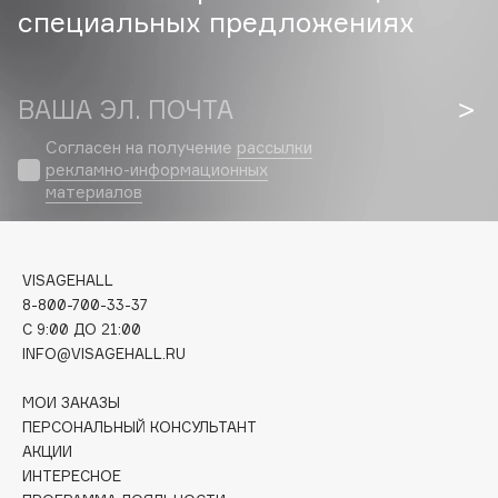
специальных предложениях
Cadence
Capelli Dorati
ВАША ЭЛ. ПОЧТА
Carbon Theory
Carmex
Согласен на получение
рассылки
Carolina Herrera
рекламно-информационных
материалов
Catrice
Celimax
Cettua
VISAGEHALL
Chupa Chups
8-800-700-33-37
Clarette
C 9:00 ДО 21:00
Clarins
INFO@VISAGEHALL.RU
Clarins Precious
НОВИНКА
МОИ ЗАКАЗЫ
Clinique
ПЕРСОНАЛЬНЫЙ КОНСУЛЬТАНТ
Clive Christian
АКЦИИ
ИНТЕРЕСНОЕ
Club De Nuit