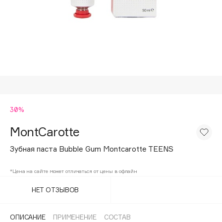
Подарки
Tom Ford
HFC
Для дома
Angiopharm
Техника
KIKO Milano
Estée Lauder
Clarins
0 - 9
30%
MontCarotte
100BON
22|11
Зубная паста Bubble Gum Montcarotte TEENS
*Цена на сайте может отличаться от цены в офлайн
A
НЕТ ОТЗЫВОВ
Acqua di Parma
Acque di Italia
ОПИСАНИЕ
ПРИМЕНЕНИЕ
СОСТАВ