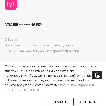
Deonica
Dessange
Dior
Divage
Dolce & Gabbana
Dolomit
Оферта
Dorco
Политика обработки персональных данных
DP Daily Perfection
ООО «Визаж косметикс» Все права защищены
Dr. Vranjes Firenze
Dr.Althea
Мы используем файлы cookies и технологии веб-аналитики
Dr.Ceuracle
для улучшения работы сайта и удобства его
использования. Продолжая пользоваться сайтом и нажимая
Dr.Jart+
«Принять», вы подтверждаете использование cookies
DSD de Luxe
вашего браузера и соглашаетесь
с политикой обработки
персональных данных.
Dyson
СООБЩИТЬ О ПОСТУПЛЕНИИ
1170 ₽
ПРИНЯТЬ
ОТМЕНИТЬ