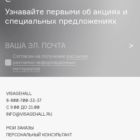
Узнавайте первыми об акциях и
Cadence
специальных предложениях
Capelli Dorati
Carbon Theory
Carmex
ВАША ЭЛ. ПОЧТА
Carolina Herrera
Catrice
Согласен на получение
рассылки
рекламно-информационных
Celimax
материалов
Cettua
Chupa Chups
Clarette
VISAGEHALL
Clarins
8-800-700-33-37
C 9:00 ДО 21:00
Clarins Precious
INFO@VISAGEHALL.RU
Clinique
Clive Christian
МОИ ЗАКАЗЫ
Club De Nuit
ПЕРСОНАЛЬНЫЙ КОНСУЛЬТАНТ