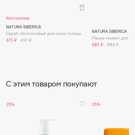
B
Babor
бестселлер
Baffy
NATURA SIBERICA
NATURA SIBERICA
Balmain Hair Couture
Скраб облепиховый для кожи головы
ЭКСКЛЮЗИВ
Маска-пилинг для ко
373 ₽
497 ₽
Banderas
603 ₽
804 ₽
Basicare
Batiste
Beauty Bomb
Beauty Pati
С этим товаром покупают
Beautyblades
НОВИНКА
beautyblender
Bebble
25%
25%
Beverly Hills Polo Club
Biodance
Bioderma