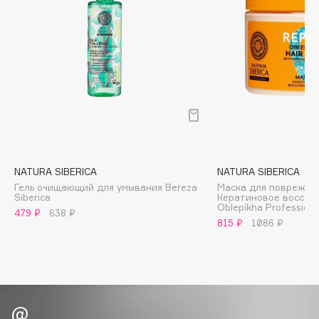
Biomed
Biorepair
Blanx
Blistex
BLOME
Boadicea The Victorious
Bobbi Brown
BOOMSHOP
BORK
NATURA SIBERICA
NATURA SIBERICA
Brunello Cucinelli
Гель очищающий для умывания Bereza
Маска для повреждё
Siberica
Кератиновое восста
Bvlgari
Oblepikha Professiona
479 ₽
638 ₽
815 ₽
1086 ₽
by TERRY
BY WISHTREND
Byredo
C