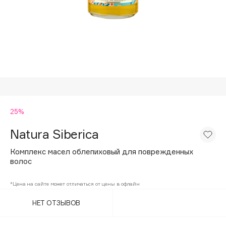
Подарки
Tom Ford
HFC
Для дома
Angiopharm
Техника
KIKO Milano
Estée Lauder
Clarins
0 - 9
25%
Natura Siberica
100BON
22|11
Комплекс масел облепиховый для поврежденных
волос
A
*Цена на сайте может отличаться от цены в офлайн
НЕТ ОТЗЫВОВ
Acqua di Parma
Acque di Italia