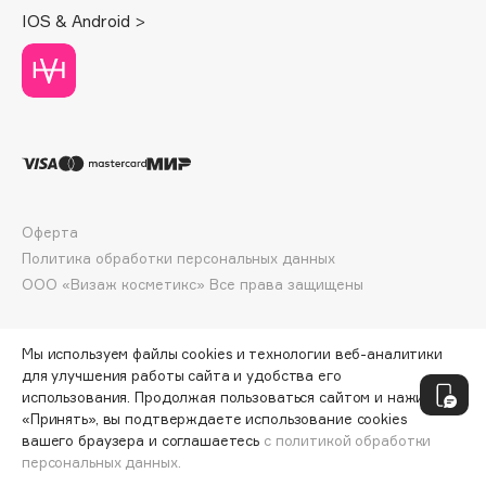
Deonica
IOS & Android >
Dessange
Dior
Divage
Dolce & Gabbana
Dolomit
Dorco
DP Daily Perfection
Оферта
Dr. Vranjes Firenze
Политика обработки персональных данных
ООО «Визаж косметикс» Все права защищены
Dr.Althea
Dr.Ceuracle
Dr.Jart+
Мы используем файлы cookies и технологии веб-аналитики
для улучшения работы сайта и удобства его
DSD de Luxe
использования. Продолжая пользоваться сайтом и нажимая
Dyson
«Принять», вы подтверждаете использование cookies
вашего браузера и соглашаетесь
с политикой обработки
персональных данных.
СООБЩИТЬ О ПОСТУПЛЕНИИ
792 ₽