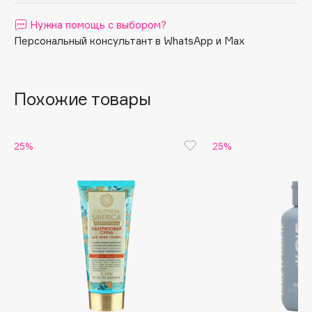
желанную гладкость сияющий блеск и тонкий аромат.
Apagard
Нужна помощь с выбором?
Aravia Professional
Персональный консультант в WhatsApp и Max
Arcadia
Archetype
Похожие товары
Architect Demidoff
ARIVE MAKEUP
Art&Fact
25%
25%
Art-Visage
Artdeco
Astra
Atelier Rebul
Augustinus Bader
Aveda
Avene