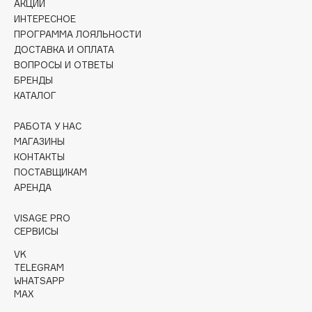
АКЦИИ
Collagenina
ИНТЕРЕСНОЕ
Consly
ПРОГРАММА ЛОЯЛЬНОСТИ
Corimo
ДОСТАВКА И ОПЛАТА
ВОПРОСЫ И ОТВЕТЫ
CosRX
БРЕНДЫ
Cottolina
КАТАЛОГ
Crescina
Cunzite
РАБОТА У НАС
МАГАЗИНЫ
Curaprox
КОНТАКТЫ
ПОСТАВЩИКАМ
АРЕНДА
D
VISAGE PRO
d'Alba
СЕРВИСЫ
DABO
VK
DARLING*
TELEGRAM
WHATSAPP
Darphin
MAX
Davines