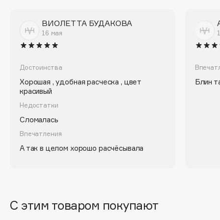
Biomed
Biorepair
ВИОЛЕТТА БУДАКОВА
Blanx
16 мая
Blistex
BLOME
Достоинства
Впечат
Boadicea The Victorious
Хорошая , удобная расческа , цвет
Блин т
Bobbi Brown
красивый
BOOMSHOP
Недостатки
BORK
Сломалась
Brunello Cucinelli
Впечатления
Bvlgari
А так в целом хорошо расчёсывала
by TERRY
BY WISHTREND
Byredo
С этим товаром покупают
C