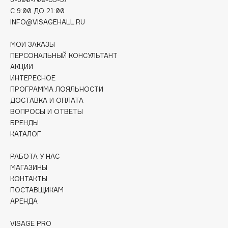
Deonica
C 9:00 ДО 21:00
INFO@VISAGEHALL.RU
Dessange
Dior
МОИ ЗАКАЗЫ
Divage
ПЕРСОНАЛЬНЫЙ КОНСУЛЬТАНТ
Dolce & Gabbana
АКЦИИ
ИНТЕРЕСНОЕ
Dolomit
ПРОГРАММА ЛОЯЛЬНОСТИ
Dorco
ДОСТАВКА И ОПЛАТА
DP Daily Perfection
ВОПРОСЫ И ОТВЕТЫ
Dr. Vranjes Firenze
БРЕНДЫ
КАТАЛОГ
Dr.Althea
Dr.Ceuracle
РАБОТА У НАС
Dr.Jart+
МАГАЗИНЫ
КОНТАКТЫ
DSD de Luxe
ПОСТАВЩИКАМ
Dyson
АРЕНДА
VISAGE PRO