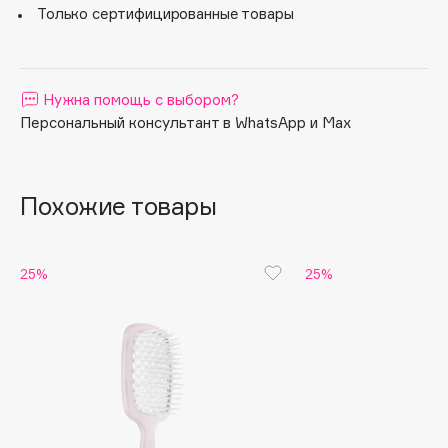
цветовые решения – все это приносит истинное
Только сертифицированные товары
удовольствие от использования аксессуаров Janeke.
Apagard
Aravia Professional
Arcadia
Нужна помощь с выбором?
Archetype
Персональный консультант в WhatsApp и Max
Architect Demidoff
ARIVE MAKEUP
Art&Fact
Похожие товары
Art-Visage
Artdeco
25%
25%
Astra
Atelier Rebul
Augustinus Bader
Aveda
Avene