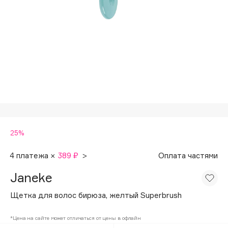
Подарки
Tom Ford
HFC
Для дома
Angiopharm
Техника
KIKO Milano
Estée Lauder
Clarins
0 - 9
25%
100BON
22|11
4 платежа ×
389 ₽
>
Оплата частями
Janeke
A
Щетка для волос бирюза, желтый Superbrush
Acqua di Parma
*Цена на сайте может отличаться от цены в офлайн
Acque di Italia