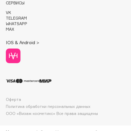
E
СЕРВИСЫ
VK
Eat My
TELEGRAM
Ecolatier
WHATSAPP
MAX
Ecotools
EGG
IOS & Android >
EGIA
Eigshow
Elemis
Elian Russia
Elie Saab
Ella Bartsueva Brushes
EMBRACE Haircare
Оферта
Emmanuelle Jane
Политика обработки персональных данных
Enough
ООО «Визаж косметикс» Все права защищены
EpilProfi
Erborian