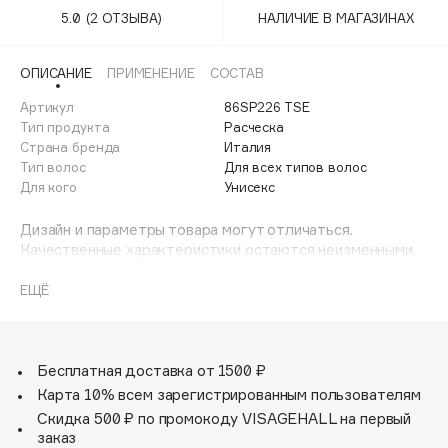
Adele for you
5.0
(2 ОТЗЫВА)
НАЛИЧИЕ В МАГАЗИНАХ
Финал лета
Advante
ЭКСКЛЮЗИВ
1 АВГ - 31 АВГ
Aesop
ОПИСАНИЕ
ПРИМЕНЕНИЕ
СОСТАВ
Age Stop
Артикул
ЭКСКЛЮЗИВ
86SP226 TSE
Тип продукта
Расческа
AHFA Cosmetics
Страна бренда
Италия
Ajmal
Тип волос
Для всех типов волос
Для кого
Унисекс
Alix Avien
Allies of Skin
Дизайн и параметры товара могут отличаться.
AMAN
Качественные характеристики остаются неизменными.
Amina Daudova Brushes
Щетка для волос Superbrush бирюза, желтый.
ЕЩЁ
Amouage
Amuleto Di Casa
Марка Janeke – мировой лидер по производству
расчесок, щеток, маникюрных принадлежностей, зеркал
Angiopharm
ЭКСКЛЮЗИВ
и косметичек. Все изделия на 80% производятся
Бесплатная доставка от 1500 ₽
Annbeauty
вручную, а инновационные технологии и современные
Карта 10% всем зарегистрированным пользователям
материалы делают продукцию марки поистине
Anua
Скидка 500 ₽ по промокоду VISAGEHALL на первый
уникальной. Стильный и эргономичный дизайн, яркие
заказ
Apadent