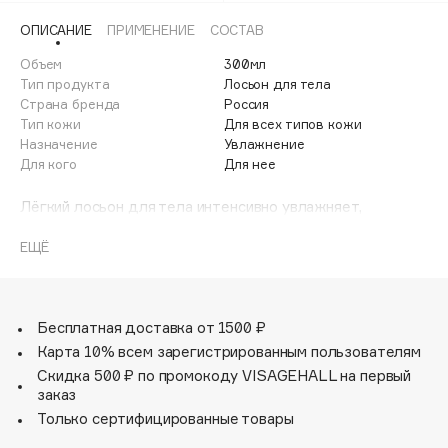
Adele for you
ОПИСАНИЕ
ПРИМЕНЕНИЕ
СОСТАВ
Финал лета
Advante
ЭКСКЛЮЗИВ
Объем
300мл
1 АВГ - 31 АВГ
Aesop
Тип продукта
Лосьон для тела
Age Stop
Страна бренда
Россия
ЭКСКЛЮЗИВ
Тип кожи
Для всех типов кожи
AHFA Cosmetics
Назначение
Увлажнение
Ajmal
Для кого
Для нее
Alix Avien
Лёгкий лосьон для тела интенсивно увлажняет,
Allies of Skin
смягчает и повышает эластичность кожи, укрепляя
AMAN
естественный защитный барьер. Формула с
ЕЩЁ
экстрактами ромашки, календулы, маслами жожоба и
Amina Daudova Brushes
персика быстро впитывается, предотвращая сухость и
Amouage
дискомфорт. Способствует профилактике
микроповреждений кожи. Подходит для ежедневного
Бесплатная доставка от 1500 ₽
Amuleto Di Casa
ухода за подростковой кожей.
Карта 10% всем зарегистрированным пользователям
Angiopharm
ЭКСКЛЮЗИВ
Скидка 500 ₽ по промокоду VISAGEHALL на первый
Annbeauty
заказ
Anua
Только сертифицированные товары
Apadent