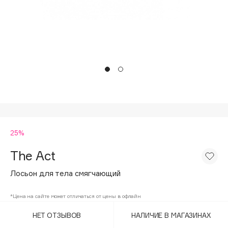
Подарки
Tom Ford
HFC
Для дома
Angiopharm
Техника
KIKO Milano
Estée Lauder
Clarins
0 - 9
25%
100BON
22|11
The Act
Лосьон для тела смягчающий
A
*Цена на сайте может отличаться от цены в офлайн
Acqua di Parma
НЕТ ОТЗЫВОВ
НАЛИЧИЕ В МАГАЗИНАХ
Acque di Italia