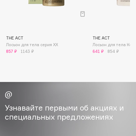
B
Babor
Baffy
Balmain Hair Couture
ЭКСКЛЮЗИВ
THE ACT
THE ACT
Banderas
Лосьон для тела серия ХХ
Лосьон для тела Кок
857 ₽
1143 ₽
641 ₽
854 ₽
Basicare
Batiste
Beauty Bomb
Beauty Pati
Beautyblades
НОВИНКА
beautyblender
Bebble
Узнавайте первыми об акциях и
Beverly Hills Polo Club
специальных предложениях
Biodance
Bioderma