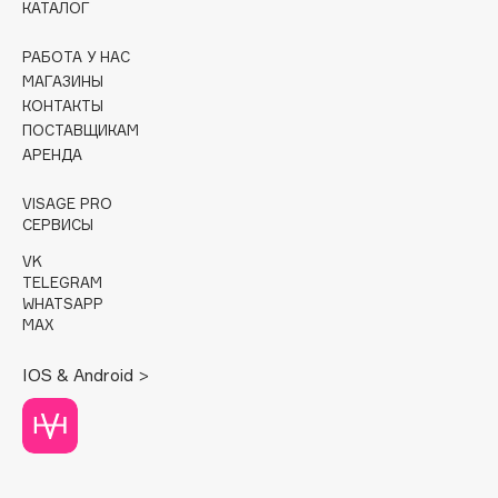
КАТАЛОГ
Cadence
РАБОТА У НАС
Capelli Dorati
МАГАЗИНЫ
Carbon Theory
КОНТАКТЫ
ПОСТАВЩИКАМ
Carmex
АРЕНДА
Carolina Herrera
Catrice
VISAGE PRO
СЕРВИСЫ
Celimax
Cettua
VK
TELEGRAM
Chupa Chups
WHATSAPP
Clarette
MAX
Clarins
IOS & Android >
Clarins Precious
НОВИНКА
Clinique
Clive Christian
Club De Nuit