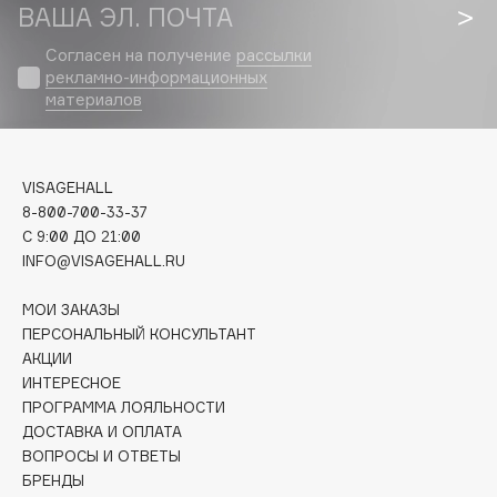
Biomed
ВАША ЭЛ. ПОЧТА
Biorepair
Согласен на получение
рассылки
Blanx
рекламно-информационных
материалов
Blistex
BLOME
Boadicea The Victorious
VISAGEHALL
Bobbi Brown
8-800-700-33-37
BOOMSHOP
C 9:00 ДО 21:00
BORK
INFO@VISAGEHALL.RU
Brunello Cucinelli
МОИ ЗАКАЗЫ
Bvlgari
ПЕРСОНАЛЬНЫЙ КОНСУЛЬТАНТ
by TERRY
АКЦИИ
BY WISHTREND
ИНТЕРЕСНОЕ
ПРОГРАММА ЛОЯЛЬНОСТИ
Byredo
ДОСТАВКА И ОПЛАТА
ВОПРОСЫ И ОТВЕТЫ
БРЕНДЫ
C