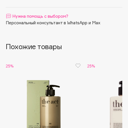
Apagard
Aravia Professional
Нужна помощь с выбором?
Персональный консультант в WhatsApp и Max
Arcadia
Archetype
Architect Demidoff
Похожие товары
ARIVE MAKEUP
Art&Fact
Art-Visage
25%
25%
Artdeco
Astra
Atelier Rebul
Augustinus Bader
Aveda
Avene