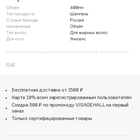
Adele for you
Объем
400мл
Финал лета
Advante
Тип продукта
Шампунь
ЭКСКЛЮЗИВ
Страна бренда
Россия
1 АВГ - 31 АВГ
Aesop
Назначение
Объём
Age Stop
Тип волос
Для жирных волос
ЭКСКЛЮЗИВ
Для кого
Унисекс
AHFA Cosmetics
Ajmal
Кедровый стланик и арктическая малина. Арктическая
малина в 5 раз богаче витамином С, чем малина
Alix Avien
обыкновенная. В сочетании с кедровым стлаником,
ЕЩЁ
Allies of Skin
экстракт арктической малины незаменим для ухода за
AMAN
жирными волосами, поскольку он восстанавливает
естественный баланс кожи головы.
Amina Daudova Brushes
Бесплатная доставка от 1500 ₽
Amouage
Карта 10% всем зарегистрированным пользователям
Amuleto Di Casa
Скидка 500 ₽ по промокоду VISAGEHALL на первый
заказ
Angiopharm
ЭКСКЛЮЗИВ
Только сертифицированные товары
Annbeauty
Anua
Apadent