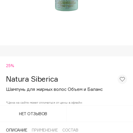
Подарки
Tom Ford
HFC
Для дома
Angiopharm
Техника
KIKO Milano
Estée Lauder
Clarins
0 - 9
25%
Natura Siberica
100BON
22|11
Шампунь для жирных волос Объем и Баланс
*Цена на сайте может отличаться от цены в офлайн
A
НЕТ ОТЗЫВОВ
Acqua di Parma
Acque di Italia
ОПИСАНИЕ
ПРИМЕНЕНИЕ
СОСТАВ