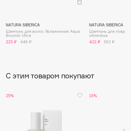
B
Babor
Baffy
NATURA SIBERICA
NATURA SIBERICA
Шампунь для волос Увлажнение Aqua
Шампунь для повреж
Balmain Hair Couture
ЭКСКЛЮЗИВ
Booster Ultra
облепиха
Banderas
223 ₽
446 ₽
422 ₽
562 ₽
Basicare
Batiste
Beauty Bomb
С этим товаром покупают
Beauty Pati
Beautyblades
НОВИНКА
beautyblender
25%
15%
Bebble
Beverly Hills Polo Club
Biodance
Bioderma