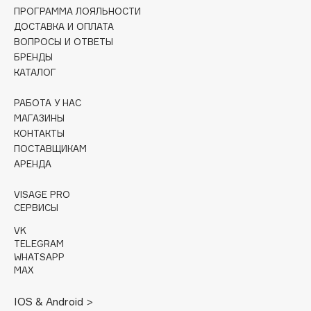
Collagenina
ПРОГРАММА ЛОЯЛЬНОСТИ
ДОСТАВКА И ОПЛАТА
Consly
ВОПРОСЫ И ОТВЕТЫ
Corimo
БРЕНДЫ
CosRX
КАТАЛОГ
Cottolina
РАБОТА У НАС
Crescina
МАГАЗИНЫ
Cunzite
КОНТАКТЫ
Curaprox
ПОСТАВЩИКАМ
АРЕНДА
D
VISAGE PRO
СЕРВИСЫ
d'Alba
VK
TELEGRAM
DABO
WHATSAPP
DARLING*
MAX
Darphin
IOS & Android >
Davines