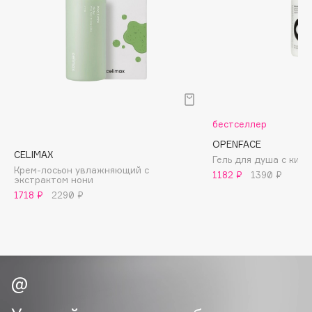
Biomed
Biorepair
Blanx
Blistex
BLOME
Boadicea The Victorious
Bobbi Brown
бестселлер
BOOMSHOP
OPENFACE
CELIMAX
Гель для душа с кис
BORK
Крем-лосьон увлажняющий с
1182 ₽
1390 ₽
Brunello Cucinelli
экстрактом нони
1718 ₽
2290 ₽
Bvlgari
by TERRY
BY WISHTREND
Byredo
C