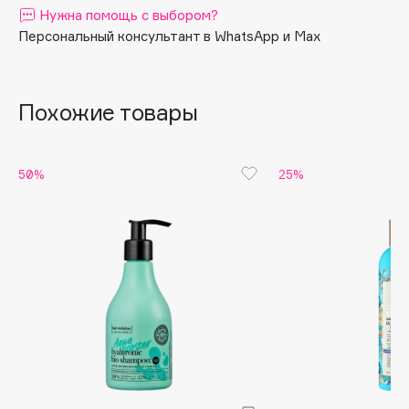
Нужна помощь с выбором?
Apagard
Персональный консультант в WhatsApp и Max
Aravia Professional
Arcadia
Archetype
Похожие товары
Architect Demidoff
ARIVE MAKEUP
50%
25%
Art&Fact
Art-Visage
Artdeco
Astra
Atelier Rebul
Augustinus Bader
Aveda
Avene