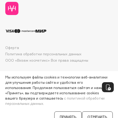
Deonica
Dessange
Dior
Divage
Dolce & Gabbana
Dolomit
Оферта
Dorco
Политика обработки персональных данных
DP Daily Perfection
ООО «Визаж косметикс» Все права защищены
Dr. Vranjes Firenze
Dr.Althea
Мы используем файлы cookies и технологии веб-аналитики
Dr.Ceuracle
для улучшения работы сайта и удобства его
Dr.Jart+
использования. Продолжая пользоваться сайтом и нажимая
DSD de Luxe
«Принять», вы подтверждаете использование cookies
вашего браузера и соглашаетесь
с политикой обработки
Dyson
персональных данных.
СООБЩИТЬ О ПОСТУПЛЕНИИ
766 ₽
ПРИНЯТЬ
ОТМЕНИТЬ