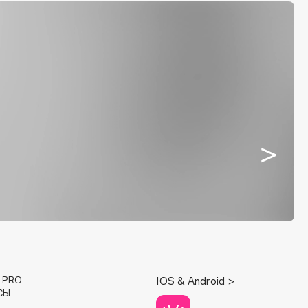
E PRO
IOS & Android >
СЫ