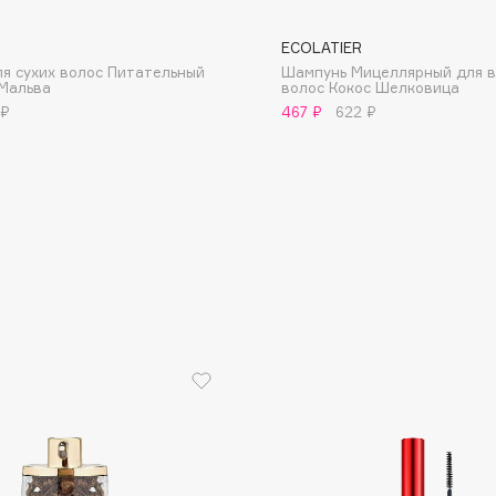
ECOLATIER
я сухих волос Питательный
Шампунь Мицеллярный для в
Мальва
волос Кокос Шелковица
 ₽
467 ₽
622 ₽
Consly
Corimo
CosRX
Cottolina
Crescina
Cunzite
Curaprox