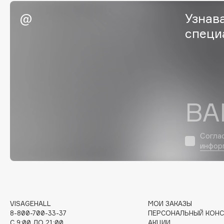
Eigshow
EpilProfi
Узнав
Elemis
Erborian
специ
Elian Russia
Essence
Elie Saab
Essential Parfums Paris
ВА
F
FANE
Flipper
Согла
инфор
Farmstay
FLOEMA
Felce Azzurra
Floraïku
Fillerina
Forlle'd
ЭКСКЛЮЗИВ
Fiona Franchimon
VISAGEHALL
МОИ ЗАКАЗЫ
8-800-700-33-37
ПЕРСОНАЛЬНЫЙ КОНС
C 9:00 ДО 21:00
АКЦИИ