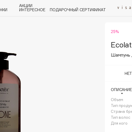
АКЦИИ
НКИ
ИНТЕРЕСНОЕ
ПОДАРОЧНЫЙ СЕРТИФИКАТ
25%
P
Q
R
S
T
U
V
W
Y
Z
А - Я
Ecolat
Шампунь д
НЕ
Angiopharm
ОПИСАНИЕ
KIKO Milano
Объем
Estée Lauder
Тип проду
Clarins
Страна бр
Тип волос
Для кого