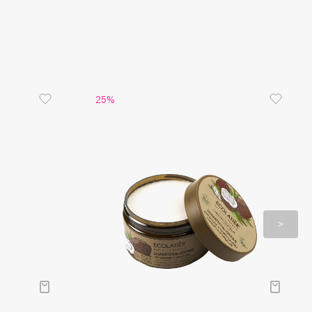
крепляет волосы, предотвращает выпадение,
т ломкость, препятствует появлению секущихся
бамбука придает волосам блеск и здоровое
блегчает расчесывание и укладку.
кетти интенсивно питает, смягчает волосы,
 от негативных факторов окружающей среды.
25%
к поддерживает баланс микробиома,
вует увлажнению и защите кожи.