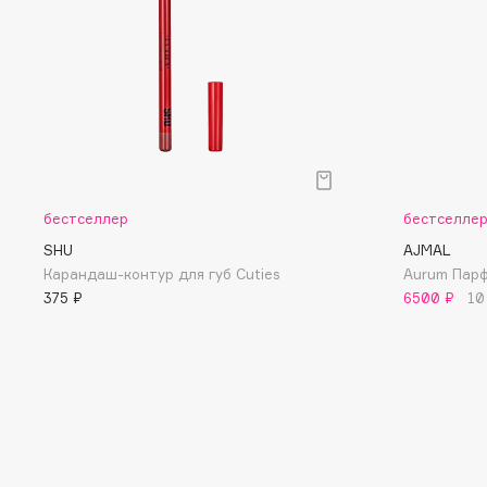
D
d'Alba
Dior
DABO
Divage
DARLING*
Dolce & Gabbana
Darphin
Dolomit
Davines
Dorco
Deonica
DP Daily Perfection
бестселлер
бестселле
Dessange
Dr. Vranjes Firenze
SHU
AJMAL
Карандаш-контур для губ Cuties
Aurum Пар
375 ₽
6500 ₽
10
E
Eat My
Ella Bartsueva Brushes
Ecolatier
EMBRACE Haircare
Ecotools
Emmanuelle Jane
EGIA
Enough