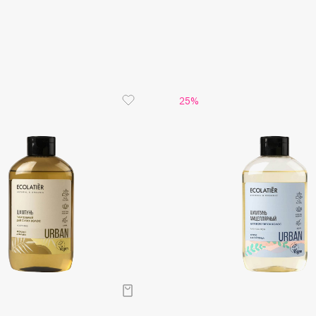
Aveda
Биотин у
уменьшае
Avene
кончиков.
Экстракт 
сияние, о
Масло ман
защищает
25%
Пребиоти
способст
Boadicea The Victorious
Bobbi Brown
BOOMSHOP
BORK
Brunello Cucinelli
Bvlgari
by TERRY
BY WISHTREND
Byredo