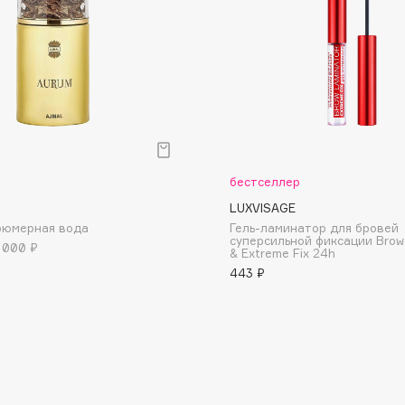
Dr.Althea
Dr.Ceuracle
Dr.Jart+
DSD de Luxe
Dyson
р
бестселлер
LUXVISAGE
фюмерная вода
Гель-ламинатор для бровей
суперсильной фиксации Brow
 000 ₽
& Extreme Fix 24h
443 ₽
Estrâde
Estée Lauder
Etat Pur
Etude House