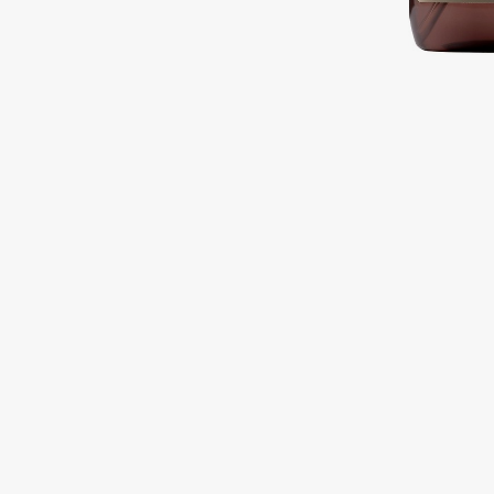
Подарки
0 - 9
Для дома
100BON
22|11
Техника
A
Acqua di Parma
Amina Daudova Brushes
Acque di Italia
Amouage
Adele for you
Amuleto Di Casa
Advante
Angiopharm
ЭКСКЛЮЗИВ
ЭКСКЛЮЗИВ
Aesop
Annbeauty
Age Stop
Anua
ЭКСКЛЮЗИВ
Apadent
AHFA Cosmetics
Apagard
Ajmal