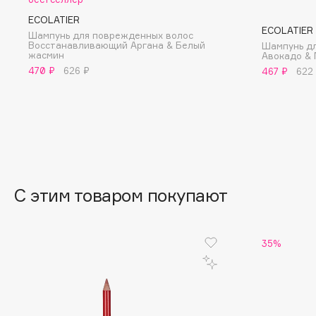
BLOME
ECOLATIER
ECOLATIER
Шампунь для поврежденных волос
Восстанавливающий Аргана & Белый
Шампунь дл
жасмин
Авокадо & 
470 ₽
626 ₽
467 ₽
622
C
Cadence
Chupa Chups
Capelli Dorati
Clarette
Carbon Theory
Clarins
Carmex
Clarins Precious
НОВИНКА
Carolina Herrera
С этим товаром покупают
Clinique
Catrice
Clive Christian
Celimax
Club De Nuit
35%
Cettua
Collagenina