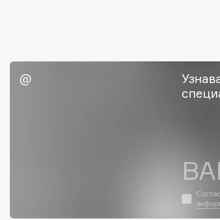
G
Garnier
Giardino Magico
Gecko
Gillette
Geltek
Givenchy
Узнав
Genosys
Global Keratin
ЭКСКЛЮЗИВ
специ
Global White
Geomar
H
ВА
Hadat Cosmetics
HELIBEAUTY
Hamis
Hempz
Hapica
HFC
Согла
инфор