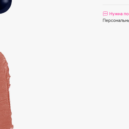
Aveda
Avene
Нужна по
Персональны
Boadicea The Victorious
Bobbi Brown
BOOMSHOP
BORK
Brunello Cucinelli
Bvlgari
by TERRY
BY WISHTREND
Byredo