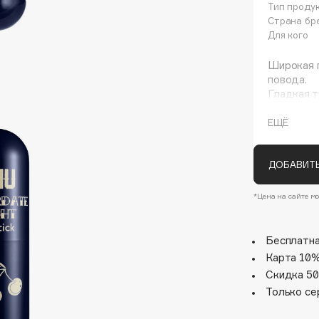
Тип проду
Страна бр
Для кого
Широкая 
повода.
Гладкая т
покрытие
Благодаря
ЕЩЁ
помада мя
с мягким 
Architect Demidoff
ДОБАВИТЬ
ARIVE MAKEUP
*Цена на сайте мо
Art&Fact
Art-Visage
Бесплатна
Artdeco
Карта 10%
Astra
Скидка 50
Atelier Rebul
Только се
Augustinus Bader