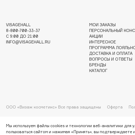
I
VISAGEHALL
МОИ ЗАКАЗЫ
I Love My Hair
INGLOT
8-800-700-33-37
ПЕРСОНАЛЬНЫЙ КОНС
C 9:00 ДО 21:00
АКЦИИ
Iceberg
Initio
INFO@VISAGEHALL.RU
ИНТЕРЕСНОЕ
Icon Skin
Insight Professional
ПРОГРАММА ЛОЯЛЬН
ДОСТАВКА И ОПЛАТА
Influence Beauty
Institut Esthederm
ВОПРОСЫ И ОТВЕТЫ
БРЕНДЫ
КАТАЛОГ
J
James Read
Janeke
ООО «Визаж косметикс» Все права защищены
Оферта
По
Jan Marini
Jimmy Choo
ЭКСКЛЮЗИВ
JMsolution
Jane Iredale
Мы используем файлы cookies и технологии веб-аналитики для 
пользоваться сайтом и нажимая «Принять», вы подтверждаете 