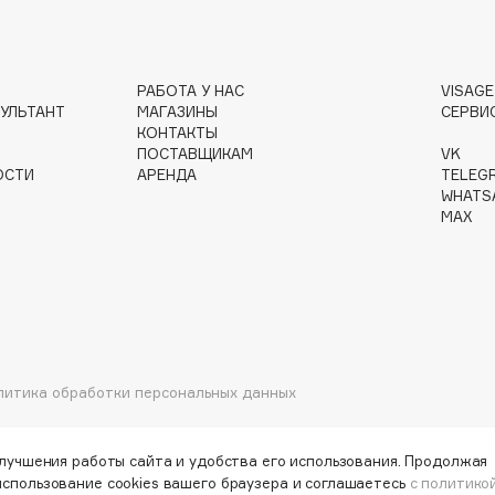
РАБОТА У НАС
VISAG
Institute Estelare
УЛЬТАНТ
МАГАЗИНЫ
СЕРВИ
КОНТАКТЫ
Instytutum
ПОСТАВЩИКАМ
VK
invisibobble
ОСТИ
АРЕНДА
TELEG
WHATS
IS Clinical
MAX
Jo Malone London
литика обработки персональных данных
Juliette Has A Gun
Juvena
улучшения работы сайта и удобства его использования. Продолжая
использование cookies вашего браузера и соглашаетесь
с политико