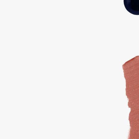
Aravia Professional
Alix Avien
Arcadia
Allies of Skin
Archetype
AMAN
B
Babor
beautyblender
Baffy
Bebble
Balmain Hair Couture
Beverly Hills Polo Club
ЭКСКЛЮЗИВ
Biodance
Banderas
Bioderma
Basicare
Biomed
Batiste
Biorepair
Beauty Bomb
Blanx
Beauty Pati
Blistex
Beautyblades
НОВИНКА