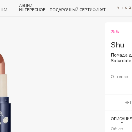
АКЦИИ
НКИ
ИНТЕРЕСНОЕ
ПОДАРОЧНЫЙ СЕРТИФИКАТ
25%
P
Q
R
S
T
U
V
W
Y
Z
А - Я
Shu
Помада д
Saturdate
Оттенок
Angiopharm
KIKO Milano
Estée Lauder
НЕ
Clarins
ОПИСАНИЕ
Объем