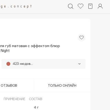
ля губ матовая с эффектом блюр
 Night
423 нюдовый
421 темно-бежевый
25%
422 латте
25%
Т ОТЗЫВОВ
ТОЛЬКО ОНЛАЙН
424 персиковый
25%
ПРИМЕНЕНИЕ
СОСТАВ
25%
• Последний
425 пыльный лиловый
4 г