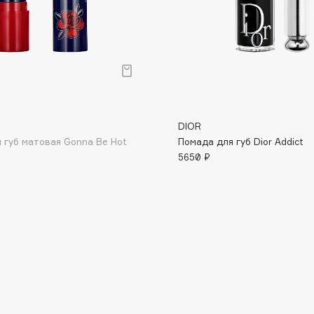
Dr.Althea
Dr.Ceuracle
Dr.Jart+
DSD de Luxe
Dyson
DIOR
 губ матовая Gonna Be Hot
Помада для губ Dior Addict
5650 ₽
Estrâde
Estée Lauder
Etat Pur
Etude House