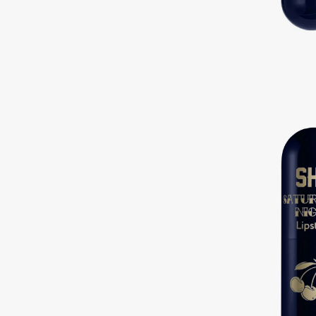
Подарки
0 - 9
Для дома
100BON
22|11
Техника
A
Acqua di Parma
Amina Daudova Brushes
Acque di Italia
Amouage
Adele for you
Amuleto Di Casa
Advante
Angiopharm
ЭКСКЛЮЗИВ
ЭКСКЛЮЗИВ
Aesop
Annbeauty
Age Stop
Anua
ЭКСКЛЮЗИВ
Apadent
AHFA Cosmetics
Apagard
Ajmal