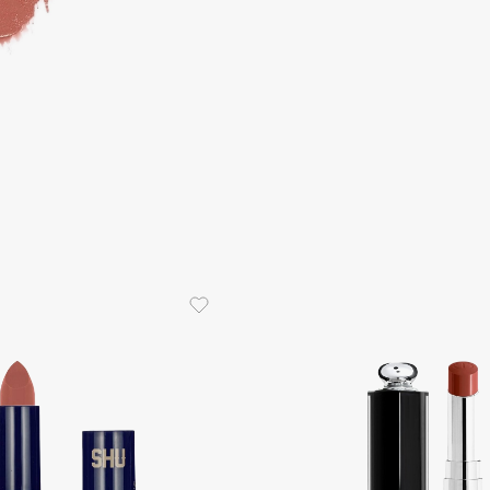
Consly
Corimo
CosRX
Cottolina
Crescina
Cunzite
Curaprox