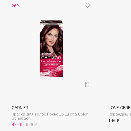
20%
Eigshow
EpilProfi
Elemis
Erborian
Elian Russia
Essence
Elie Saab
Essential Parfums Paris
F
FANE
Flipper
Farmstay
FLOEMA
Felce Azzurra
Floraïku
Fillerina
Forlle'd
ЭКСКЛЮЗИВ
GARNIER
LOVE GENE
Fiona Franchimon
Краска для волос Роскошь Цвета Color
Карандаш д
Sensation
146 ₽
479 ₽
599 ₽