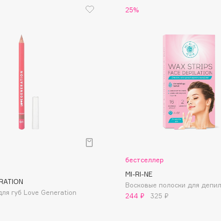
25%
Etude organix
Eva Mosaic
Ex Nihilo
EXOARI L
Fragrance Du Bois
Frederic Malle
Frudia
бестселлер
Funny Organix
MI-RI-NE
RATION
Восковые полоски для депи
ля губ Love Generation
244 ₽
325 ₽