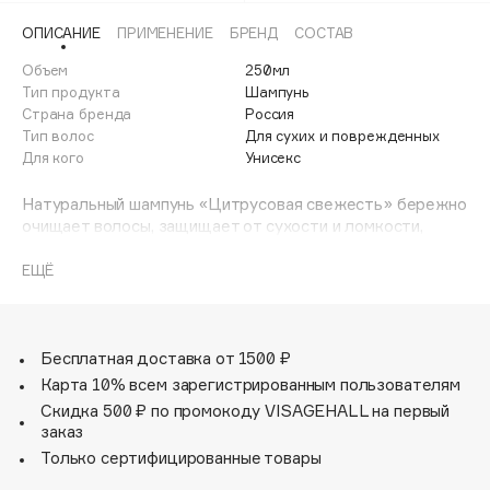
Adele for you
ОПИСАНИЕ
ПРИМЕНЕНИЕ
БРЕНД
СОСТАВ
Финал лета
Advante
ЭКСКЛЮЗИВ
Объем
250мл
1 АВГ - 31 АВГ
Aesop
Тип продукта
Шампунь
Age Stop
Страна бренда
Россия
ЭКСКЛЮЗИВ
Тип волос
Для сухих и поврежденных
AHFA Cosmetics
Для кого
Унисекс
Ajmal
Натуральный шампунь «Цитрусовая свежесть» бережно
Alix Avien
очищает волосы, защищает от сухости и ломкости,
Allies of Skin
придаёт гладкость и живой блеск.
AMAN
Самый мягкий шампунь. Он бережно очищает,
ЕЩЁ
восстанавливает и предотвращает обильное выпадение
Amina Daudova Brushes
волос.
Amouage
Масло жожоба насыщает волосы питательными
Бесплатная доставка от 1500 ₽
Amuleto Di Casa
веществами, способствует их восстановлению изнутри,
Карта 10% всем зарегистрированным пользователям
Angiopharm
ЭКСКЛЮЗИВ
предохраняет от механических повреждений и
Скидка 500 ₽ по промокоду VISAGEHALL на первый
термического воздействия.
Annbeauty
заказ
Экстракт облепихи придаёт эластичность волосу,
Anua
Только сертифицированные товары
предотвращает его сечение по всей длине, заботится о
Apadent
здоровье кожи головы.