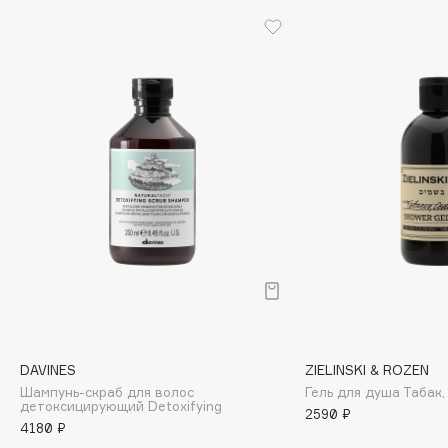
Cadence
Capelli Dorati
Carbon Theory
Carmex
Carolina Herrera
Catrice
Celimax
Cettua
Chupa Chups
Clarette
Clarins
Clarins Precious
DAVINES
ZIELINSKI & ROZEN
Clinique
Шампунь-скраб для волос
Гель для душа Табак,
Clive Christian
детоксицирующий Detoxifying
2590 ₽
4180 ₽
Club De Nuit