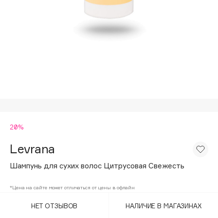
Подарки
Tom Ford
HFC
Для дома
Angiopharm
Техника
KIKO Milano
Estée Lauder
Clarins
0 - 9
20%
100BON
22|11
Levrana
Шампунь для сухих волос Цитрусовая Свежесть
A
*Цена на сайте может отличаться от цены в офлайн
Acqua di Parma
НЕТ ОТЗЫВОВ
НАЛИЧИЕ В МАГАЗИНАХ
Acque di Italia