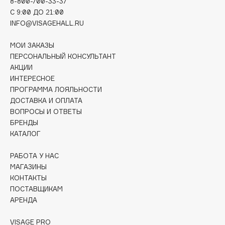
8-800-700-33-37
Deonica
C 9:00 ДО 21:00
Dessange
INFO@VISAGEHALL.RU
Dior
МОИ ЗАКАЗЫ
Divage
ПЕРСОНАЛЬНЫЙ КОНСУЛЬТАНТ
Dolce & Gabbana
АКЦИИ
Dolomit
ИНТЕРЕСНОЕ
ПРОГРАММА ЛОЯЛЬНОСТИ
Dorco
ДОСТАВКА И ОПЛАТА
DP Daily Perfection
ВОПРОСЫ И ОТВЕТЫ
Dr. Vranjes Firenze
БРЕНДЫ
Dr.Althea
КАТАЛОГ
Dr.Ceuracle
РАБОТА У НАС
Dr.Jart+
МАГАЗИНЫ
DSD de Luxe
КОНТАКТЫ
ПОСТАВЩИКАМ
Dyson
АРЕНДА
VISAGE PRO