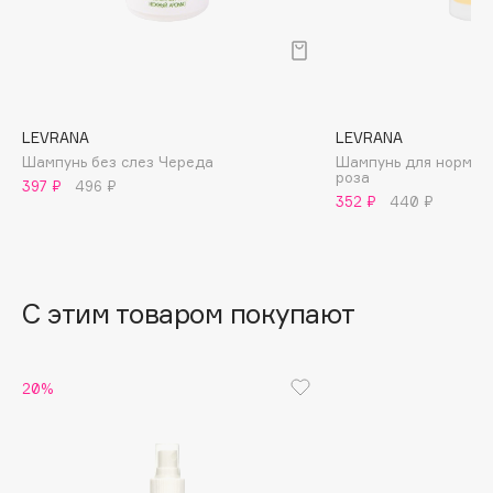
B
Babor
Baffy
Balmain Hair Couture
ЭКСКЛЮЗИВ
LEVRANA
LEVRANA
Banderas
Шампунь без слез Череда
Шампунь для нормал
роза
397 ₽
496 ₽
Basicare
352 ₽
440 ₽
Batiste
Beauty Bomb
Beauty Pati
С этим товаром покупают
Beautyblades
НОВИНКА
beautyblender
Bebble
20%
Beverly Hills Polo Club
Biodance
Bioderma