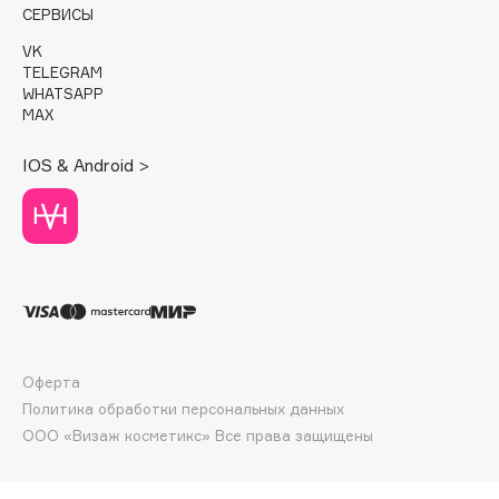
E
СЕРВИСЫ
Eat My
VK
TELEGRAM
Ecolatier
WHATSAPP
Ecotools
MAX
EGG
IOS & Android >
EGIA
Eigshow
Elemis
Elian Russia
Elie Saab
Ella Bartsueva Brushes
EMBRACE Haircare
Оферта
Emmanuelle Jane
Политика обработки персональных данных
Enough
ООО «Визаж косметикс» Все права защищены
EpilProfi
Erborian