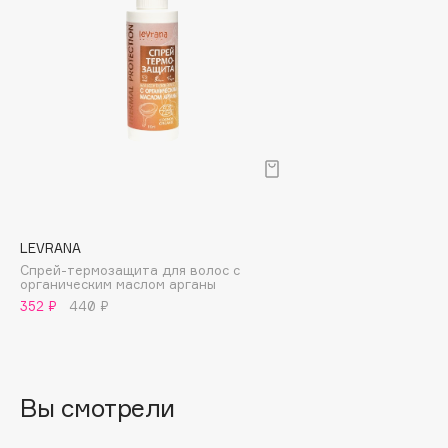
Biomed
Biorepair
Blanx
Blistex
BLOME
Boadicea The Victorious
Bobbi Brown
BOOMSHOP
BORK
LEVRANA
Brunello Cucinelli
Спрей-термозащита для волос с
органическим маслом арганы
Bvlgari
352 ₽
440 ₽
by TERRY
BY WISHTREND
Byredo
Вы смотрели
C