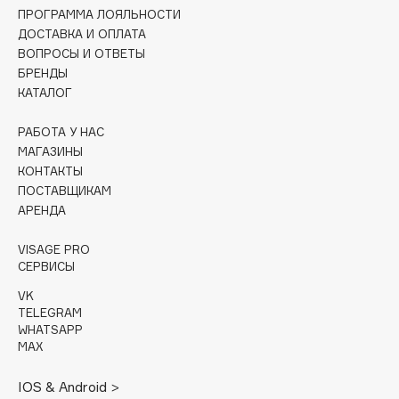
Collagenina
ПРОГРАММА ЛОЯЛЬНОСТИ
ДОСТАВКА И ОПЛАТА
Consly
ВОПРОСЫ И ОТВЕТЫ
Corimo
БРЕНДЫ
CosRX
КАТАЛОГ
Cottolina
РАБОТА У НАС
Crescina
МАГАЗИНЫ
Cunzite
КОНТАКТЫ
Curaprox
ПОСТАВЩИКАМ
АРЕНДА
D
VISAGE PRO
СЕРВИСЫ
d'Alba
VK
TELEGRAM
DABO
WHATSAPP
DARLING*
MAX
Darphin
IOS & Android >
Davines