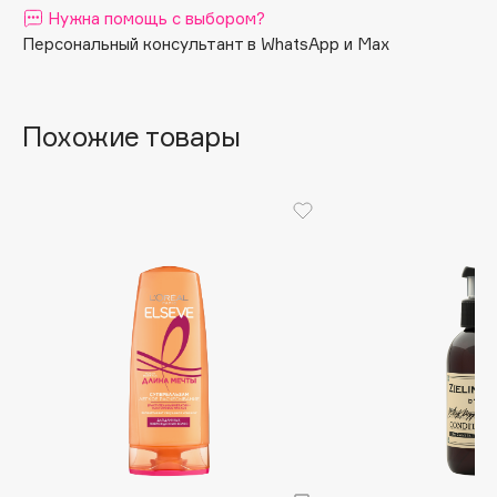
Нужна помощь с выбором?
Apagard
Персональный консультант в WhatsApp и Max
Aravia Professional
Arcadia
Archetype
Похожие товары
Architect Demidoff
ARIVE MAKEUP
Art&Fact
Art-Visage
Artdeco
Astra
Atelier Rebul
Augustinus Bader
Aveda
Avene