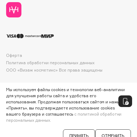
Deonica
Dessange
Dior
Divage
Dolce & Gabbana
Dolomit
Оферта
Dorco
Политика обработки персональных данных
DP Daily Perfection
ООО «Визаж косметикс» Все права защищены
Dr. Vranjes Firenze
Dr.Althea
Мы используем файлы cookies и технологии веб-аналитики
Dr.Ceuracle
для улучшения работы сайта и удобства его
Dr.Jart+
использования. Продолжая пользоваться сайтом и нажимая
DSD de Luxe
«Принять», вы подтверждаете использование cookies
вашего браузера и соглашаетесь
с политикой обработки
Dyson
персональных данных.
СООБЩИТЬ О ПОСТУПЛЕНИИ
440 ₽
ПРИНЯТЬ
ОТМЕНИТЬ