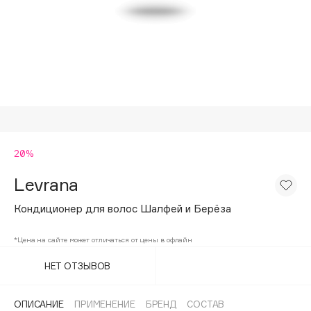
Подарки
Tom Ford
HFC
Для дома
Angiopharm
Техника
KIKO Milano
Estée Lauder
Clarins
0 - 9
20%
Levrana
100BON
22|11
Кондиционер для волос Шалфей и Берёза
*Цена на сайте может отличаться от цены в офлайн
A
НЕТ ОТЗЫВОВ
Acqua di Parma
Acque di Italia
ОПИСАНИЕ
ПРИМЕНЕНИЕ
БРЕНД
СОСТАВ