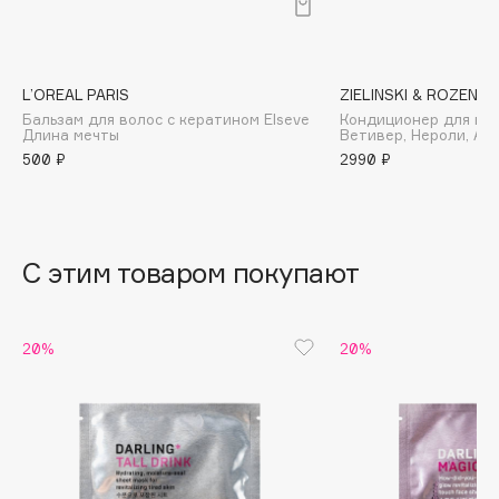
B
Babor
Baffy
L’OREAL PARIS
ZIELINSKI & ROZEN
Бальзам для волос с кератином Elseve
Кондиционер для во
Balmain Hair Couture
ЭКСКЛЮЗИВ
Длина мечты
Ветивер, Нероли, Ам
Banderas
500 ₽
2990 ₽
Basicare
Batiste
Beauty Bomb
С этим товаром покупают
Beauty Pati
Beautyblades
НОВИНКА
20%
20%
beautyblender
Bebble
Beverly Hills Polo Club
Biodance
Bioderma