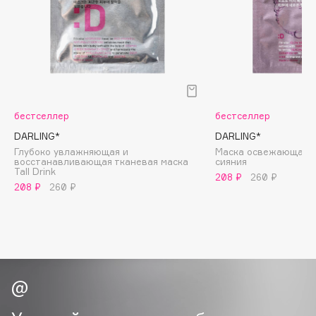
Biomed
Biorepair
Blanx
Blistex
BLOME
Boadicea The Victorious
бестселлер
бестселлер
Bobbi Brown
DARLING*
DARLING*
BOOMSHOP
Глубоко увлажняющая и
Маска освежающая с
восстанавливающая тканевая маска
cияния
BORK
Tall Drink
208 ₽
260 ₽
Brunello Cucinelli
208 ₽
260 ₽
Bvlgari
by TERRY
BY WISHTREND
Byredo
C