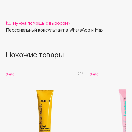
Apagard
Aravia Professional
Нужна помощь с выбором?
Arcadia
Персональный консультант в WhatsApp и Max
Archetype
Architect Demidoff
ARIVE MAKEUP
Похожие товары
Art&Fact
Art-Visage
Artdeco
20%
20%
Astra
Atelier Rebul
Augustinus Bader
Aveda
Avene