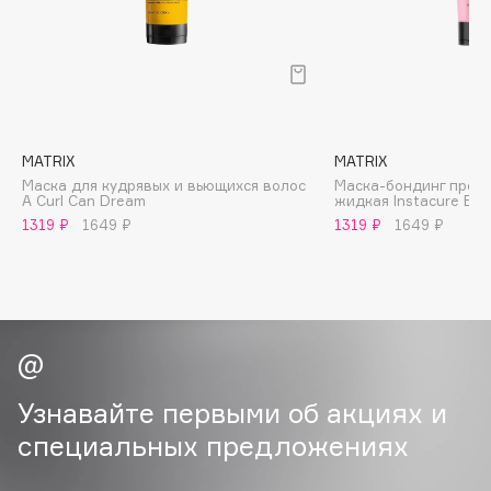
B
Babor
Baffy
Balmain Hair Couture
ЭКСКЛЮЗИВ
Banderas
MATRIX
MATRIX
Маска для кудрявых и вьющихся волос
Маска-бондинг проф
Basicare
A Curl Can Dream
жидкая Instacure Bui
Batiste
1319 ₽
1649 ₽
1319 ₽
1649 ₽
Beauty Bomb
Beauty Pati
Beautyblades
НОВИНКА
beautyblender
Bebble
Beverly Hills Polo Club
Узнавайте первыми об акциях и
Biodance
специальных предложениях
Bioderma