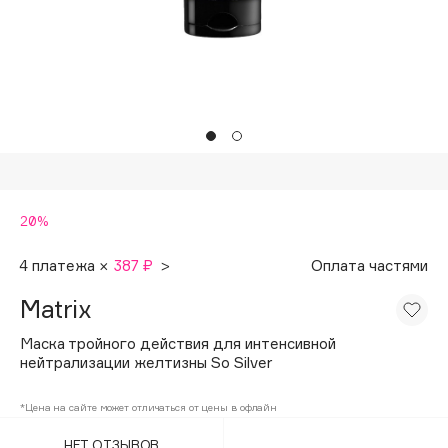
Подарки
Tom Ford
HFC
Для дома
Angiopharm
Техника
KIKO Milano
Estée Lauder
Clarins
0 - 9
20%
100BON
4 платежа ×
387 ₽
>
Оплата частями
22|11
Matrix
Маска тройного действия для интенсивной
A
нейтрализации желтизны So Silver
Acqua di Parma
*Цена на сайте может отличаться от цены в офлайн
Acque di Italia
НЕТ ОТЗЫВОВ