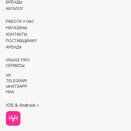
БРЕНДЫ
КАТАЛОГ
Cadence
Capelli Dorati
РАБОТА У НАС
Carbon Theory
МАГАЗИНЫ
КОНТАКТЫ
Carmex
ПОСТАВЩИКАМ
Carolina Herrera
АРЕНДА
Catrice
Celimax
VISAGE PRO
СЕРВИСЫ
Cettua
VK
Chupa Chups
TELEGRAM
Clarette
WHATSAPP
MAX
Clarins
Clarins Precious
НОВИНКА
IOS & Android >
Clinique
Clive Christian
Club De Nuit