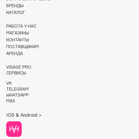
БРЕНДЫ
Cadence
КАТАЛОГ
Capelli Dorati
РАБОТА У НАС
Carbon Theory
МАГАЗИНЫ
Carmex
КОНТАКТЫ
Carolina Herrera
ПОСТАВЩИКАМ
АРЕНДА
Catrice
Celimax
VISAGE PRO
Cettua
СЕРВИСЫ
Chupa Chups
VK
TELEGRAM
Clarette
WHATSAPP
Clarins
MAX
Clarins Precious
НОВИНКА
IOS & Android >
Clinique
Clive Christian
Club De Nuit