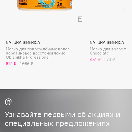
B
Babor
Baffy
Balmain Hair Couture
ЭКСКЛЮЗИВ
Banderas
NATURA SIBERICA
NATURA SIBERICA
Маска для повреждённых волос
Маска для волос то
Basicare
Кератиновое восстановление
Chocolate
Oblepikha Professional
Batiste
431 ₽
574 ₽
815 ₽
1086 ₽
Beauty Bomb
Beauty Pati
Beautyblades
НОВИНКА
beautyblender
Bebble
Beverly Hills Polo Club
Узнавайте первыми об акциях и
Biodance
специальных предложениях
Bioderma