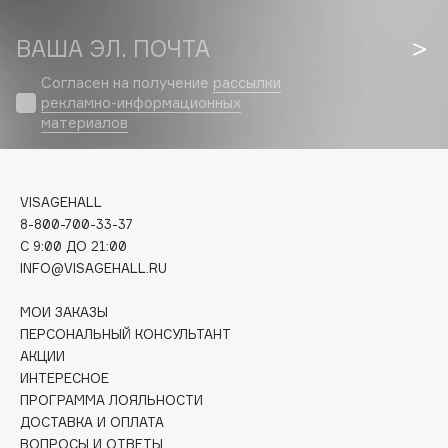
Biomed
Biorepair
ВАША ЭЛ. ПОЧТА
Blanx
Согласен на получение
рассылки
Blistex
рекламно-информационных
BLOME
материалов
Boadicea The Victorious
Bobbi Brown
BOOMSHOP
VISAGEHALL
8-800-700-33-37
BORK
C 9:00 ДО 21:00
Brunello Cucinelli
INFO@VISAGEHALL.RU
Bvlgari
МОИ ЗАКАЗЫ
by TERRY
ПЕРСОНАЛЬНЫЙ КОНСУЛЬТАНТ
BY WISHTREND
АКЦИИ
Byredo
ИНТЕРЕСНОЕ
ПРОГРАММА ЛОЯЛЬНОСТИ
ДОСТАВКА И ОПЛАТА
C
ВОПРОСЫ И ОТВЕТЫ