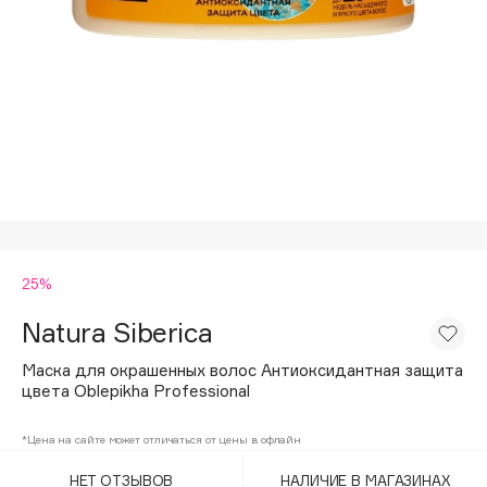
Подарки
Tom Ford
HFC
Для дома
Angiopharm
Техника
KIKO Milano
Estée Lauder
Clarins
0 - 9
25%
100BON
22|11
Natura Siberica
Маска для окрашенных волос Антиоксидантная защита
A
цвета Oblepikha Professional
Acqua di Parma
*Цена на сайте может отличаться от цены в офлайн
Acque di Italia
НЕТ ОТЗЫВОВ
НАЛИЧИЕ В МАГАЗИНАХ