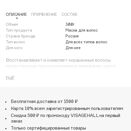
Adele for you
Финал лета
Advante
ЭКСКЛЮЗИВ
ОПИСАНИЕ
ПРИМЕНЕНИЕ
СОСТАВ
1 АВГ - 31 АВГ
Aesop
Объем
300г
Age Stop
Тип продукта
Маска для волос
ЭКСКЛЮЗИВ
Страна бренда
Россия
AHFA Cosmetics
Тип волос
Для всех типов волос
Ajmal
Для кого
Для нее
Alix Avien
Восстанавливает и оживляет окрашенные волосы,
Allies of Skin
предотвращая преждевременное вымывание цвета.
AMAN
Регулярное применение средства позволит сохранить
глубину и насыщенность цвета волос.
ЕЩЁ
Amina Daudova Brushes
Amouage
Комплекс аминокислот - восстанавливает структуру
волос изнутри
Amuleto Di Casa
Масло Алтайской облепихи – питает и придаёт блеск
Бесплатная доставка от 1500 ₽
Angiopharm
ЭКСКЛЮЗИВ
волосам
Карта 10% всем зарегистрированным пользователям
Малина Арктическая, Роза Даурская, Морошка
Annbeauty
Скидка 500 ₽ по промокоду VISAGEHALL на первый
Сахалинская - создают невидимый барьер для защиты
заказ
Anua
цвета и волос
Только сертифицированные товары
Apadent
Pro-Liposome – уникальная система транспортировки