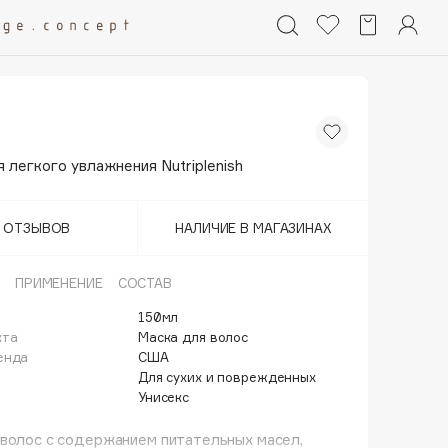
 легкого увлажнения Nutriplenish
Т ОТЗЫВОВ
НАЛИЧИЕ В МАГАЗИНАХ
ПРИМЕНЕНИЕ
СОСТАВ
150мл
кта
Маска для волос
енда
США
Для сухих и поврежденных
Унисекс
волос с содержанием питательных масел,