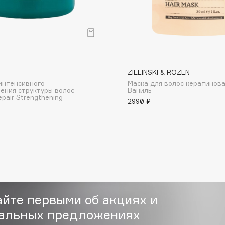
ZIELINSKI & ROZEN
Consly
интенсивного
Маска для волос кератинов
ения структуры волос
Ваниль
Corimo
epair Strengthening
2990 ₽
CosRX
Cottolina
Crescina
Cunzite
Curaprox
айте первыми об акциях и
альных предложениях