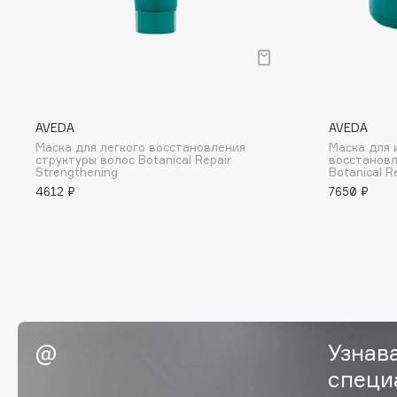
BLOME
C
AVEDA
AVEDA
Cadence
Chupa Chups
Маска для легкого восстановления
Маска для 
структуры волос Botanical Repair
восстановл
Capelli Dorati
Clarette
Strengthening
Botanical R
Carbon Theory
Clarins
4612 ₽
7650 ₽
Carmex
Clarins Precious
НОВИНКА
Carolina Herrera
Clinique
Catrice
Clive Christian
Celimax
Club De Nuit
Cettua
Collagenina
Узнав
специ