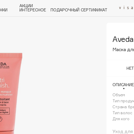
АКЦИИ
НКИ
ИНТЕРЕСНОЕ
ПОДАРОЧНЫЙ СЕРТИФИКАТ
Aveda
P
Q
R
S
T
U
V
W
Y
Z
А - Я
Маска для
НЕ
ОПИСАНИЕ
Angiopharm
KIKO Milano
Объем
Тип проду
Estée Lauder
Страна бр
Clarins
Тип волос
Для кого
Уход для 