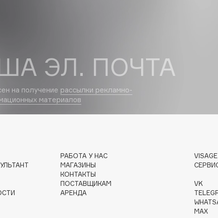
Dr.Althea
Dr.Ceuracle
Dr.Jart+
ША ЭЛ. ПОЧТА
DSD de Luxe
Dyson
сен на получение
рассылки рекламно-
мационных материалов
РАБОТА У НАС
VISAG
УЛЬТАНТ
МАГАЗИНЫ
СЕРВИ
КОНТАКТЫ
Estrâde
ПОСТАВЩИКАМ
VK
Estée Lauder
ОСТИ
АРЕНДА
TELEG
WHATS
Etat Pur
MAX
Etude House