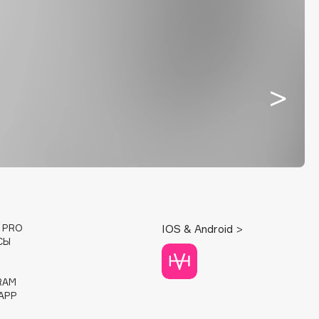
E PRO
IOS & Android >
СЫ
RAM
APP