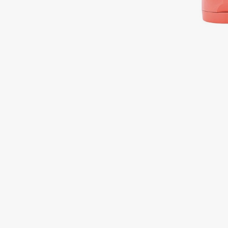
Подарки
0 - 9
Для дома
100BON
22|11
Техника
A
Acqua di Parma
Amina Daudova Brushes
Acque di Italia
Amouage
Adele for you
Amuleto Di Casa
Advante
Angiopharm
ЭКСКЛЮЗИВ
ЭКСКЛЮЗИВ
Aesop
Annbeauty
Age Stop
Anua
ЭКСКЛЮЗИВ
Apadent
AHFA Cosmetics
Apagard
Ajmal