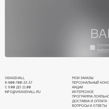
D
d'Alba
Dior
DABO
Divage
DARLING*
Dolce & Gabbana
ВА
Darphin
Dolomit
Davines
Dorco
Согла
Deonica
DP Daily Perfection
инфор
Dessange
Dr. Vranjes Firenze
E
VISAGEHALL
МОИ ЗАКАЗЫ
8-800-700-33-37
ПЕРСОНАЛЬНЫЙ КОНС
C 9:00 ДО 21:00
АКЦИИ
Eat My
Ella Bartsueva Brushes
INFO@VISAGEHALL.RU
ИНТЕРЕСНОЕ
Ecolatier
EMBRACE Haircare
ПРОГРАММА ЛОЯЛЬН
ДОСТАВКА И ОПЛАТА
Ecotools
Emmanuelle Jane
ВОПРОСЫ И ОТВЕТЫ
EGIA
Enough