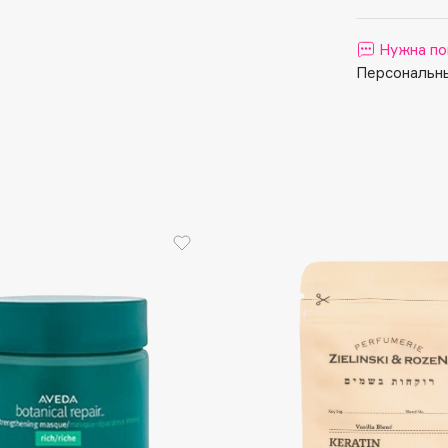
Aveda
Avene
Нужна по
Персональны
Boadicea The Victorious
Bobbi Brown
BOOMSHOP
BORK
Brunello Cucinelli
Bvlgari
by TERRY
BY WISHTREND
Byredo