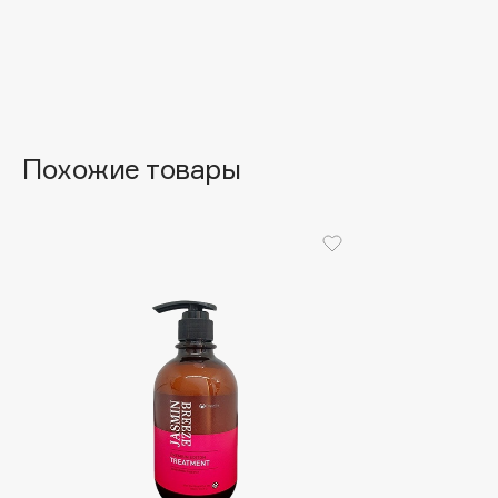
Aravia Professional
Alix Avien
Arcadia
Allies of Skin
Archetype
AMAN
Похожие товары
B
Babor
beautyblender
Baffy
Bebble
Balmain Hair Couture
Beverly Hills Polo Club
ЭКСКЛЮЗИВ
Biodance
Banderas
Bioderma
Basicare
Biomed
Batiste
Biorepair
Beauty Bomb
Blanx
Beauty Pati
Blistex
Beautyblades
НОВИНКА