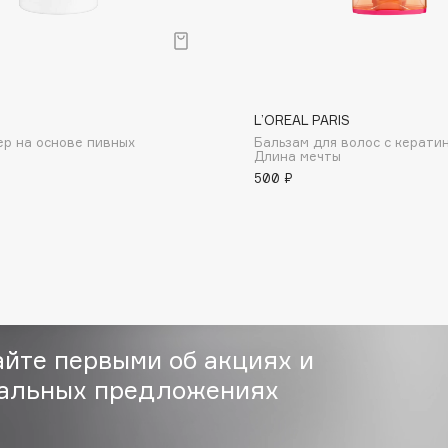
цвета.
L’OREAL PARIS
р на основе пивных
Бальзам для волос с кератин
Consly
Длина мечты
500 ₽
Corimo
CosRX
Cottolina
Crescina
Cunzite
Curaprox
айте первыми об акциях и
альных предложениях