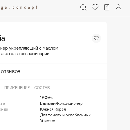
ia
нер укрепляющий с маслом
и экстрактом ламинарии
Т ОТЗЫВОВ
ПРИМЕНЕНИЕ
СОСТАВ
1000мл
кта
Бальзам/Кондиционер
енда
Южная Корея
Для тонких и ослабленных
Унисекс