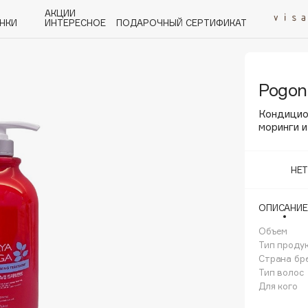
АКЦИИ
НКИ
ИНТЕРЕСНОЕ
ПОДАРОЧНЫЙ СЕРТИФИКАТ
Pogon
P
Q
R
S
T
U
V
W
Y
Z
А - Я
Кондицио
моринги 
НЕ
Angiopharm
ОПИСАНИЕ
KIKO Milano
Объем
Estée Lauder
Тип проду
Clarins
Страна бр
Тип волос
Для кого