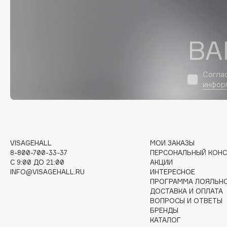
D
d'Alba
Dior
ВА
DABO
Divage
DARLING*
Dolce & Gabbana
Darphin
Dolomit
Согла
Davines
Dorco
инфор
Deonica
DP Daily Perfection
Dessange
Dr. Vranjes Firenze
VISAGEHALL
МОИ ЗАКАЗЫ
8-800-700-33-37
ПЕРСОНАЛЬНЫЙ КОНС
E
C 9:00 ДО 21:00
АКЦИИ
INFO@VISAGEHALL.RU
ИНТЕРЕСНОЕ
ПРОГРАММА ЛОЯЛЬН
Eat My
Ella Bartsueva Brushes
ДОСТАВКА И ОПЛАТА
Ecolatier
EMBRACE Haircare
ВОПРОСЫ И ОТВЕТЫ
БРЕНДЫ
Ecotools
Emmanuelle Jane
КАТАЛОГ
EGG
Enough