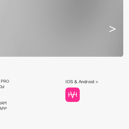
E PRO
IOS & Android >
СЫ
RAM
APP