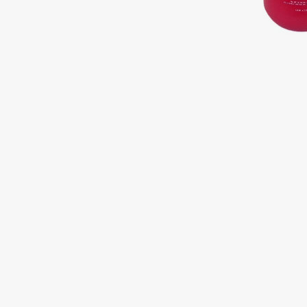
Подарки
0 - 9
Для дома
100BON
22|11
Техника
A
Acqua di Parma
Amina Daudova Brushes
Acque di Italia
Amouage
Adele for you
Amuleto Di Casa
Advante
Angiopharm
ЭКСКЛЮЗИВ
ЭКСКЛЮЗИВ
Aesop
Annbeauty
Age Stop
Anua
ЭКСКЛЮЗИВ
Apadent
AHFA Cosmetics
Apagard
Ajmal