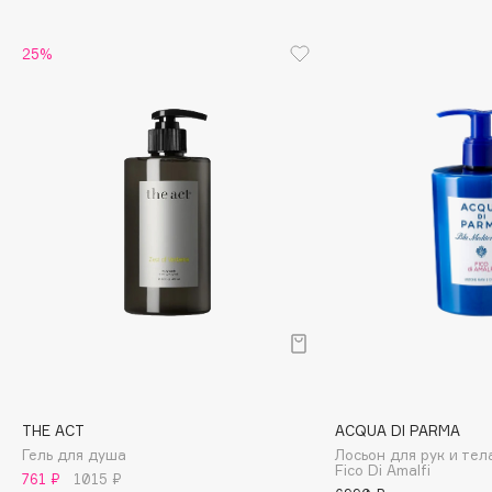
Cadence
25%
Capelli Dorati
Carbon Theory
Carmex
Carolina Herrera
Catrice
Celimax
Cettua
Chupa Chups
Clarette
Clarins
Clarins Precious
Clinique
THE ACT
ACQUA DI PARMA
Clive Christian
Гель для душа
Лосьон для рук и тел
Fico Di Amalfi
Club De Nuit
761 ₽
1015 ₽