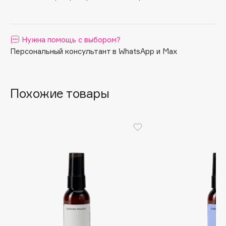
Apagard
Aravia Professional
Нужна помощь с выбором?
Arcadia
Персональный консультант в WhatsApp и Max
Archetype
Architect Demidoff
ARIVE MAKEUP
Похожие товары
Art&Fact
Art-Visage
Artdeco
Astra
Atelier Rebul
Augustinus Bader
Aveda
Avene