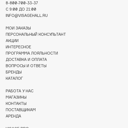
8-800-700-33-37
Deonica
C 9:00 ДО 21:00
Dessange
INFO@VISAGEHALL.RU
Dior
Divage
МОИ ЗАКАЗЫ
ПЕРСОНАЛЬНЫЙ КОНСУЛЬТАНТ
Dolce & Gabbana
АКЦИИ
Dolomit
ИНТЕРЕСНОЕ
Dorco
ПРОГРАММА ЛОЯЛЬНОСТИ
ДОСТАВКА И ОПЛАТА
DP Daily Perfection
ВОПРОСЫ И ОТВЕТЫ
Dr. Vranjes Firenze
БРЕНДЫ
Dr.Althea
КАТАЛОГ
Dr.Ceuracle
РАБОТА У НАС
Dr.Jart+
МАГАЗИНЫ
DSD de Luxe
КОНТАКТЫ
Dyson
ПОСТАВЩИКАМ
АРЕНДА