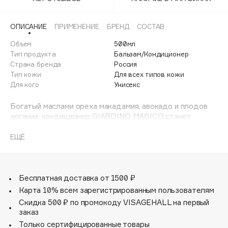
Adele for you
Финал лета
Advante
ЭКСКЛЮЗИВ
ОПИСАНИЕ
ПРИМЕНЕНИЕ
БРЕНД
СОСТАВ
1 АВГ - 31 АВГ
Aesop
Объем
500мл
Age Stop
Тип продукта
Бальзам/Кондиционер
ЭКСКЛЮЗИВ
Страна бренда
Россия
AHFA Cosmetics
Тип кожи
Для всех типов кожи
Ajmal
Для кого
Унисекс
Alix Avien
Богатый маслами ореха макадамия, авокадо и плодов
Allies of Skin
аргании, кондиционер GIARDINO MAGICO станет
AMAN
настоящим питательным средством для ваших волос.
Парфюмерные ноты из ароматов линейки бренда
ЕЩЁ
Amina Daudova Brushes
создают уникальное восприятие этого продукта.
Amouage
Теперь мытьё головы становится настоящей спа-
процедурой.
Amuleto Di Casa
Бесплатная доставка от 1500 ₽
Angiopharm
ЭКСКЛЮЗИВ
Карта 10% всем зарегистрированным пользователям
Annbeauty
Скидка 500 ₽ по промокоду VISAGEHALL на первый
Anua
заказ
Только сертифицированные товары
Apadent