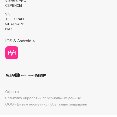
E
VISAGE PRO
СЕРВИСЫ
Eat My
VK
TELEGRAM
Ecolatier
WHATSAPP
Ecotools
MAX
EGG
IOS & Android >
EGIA
Eigshow
Elemis
Elian Russia
Elie Saab
Ella Bartsueva Brushes
EMBRACE Haircare
Оферта
Emmanuelle Jane
Политика обработки персональных данных
Enough
ООО «Визаж косметикс» Все права защищены
EpilProfi
Erborian