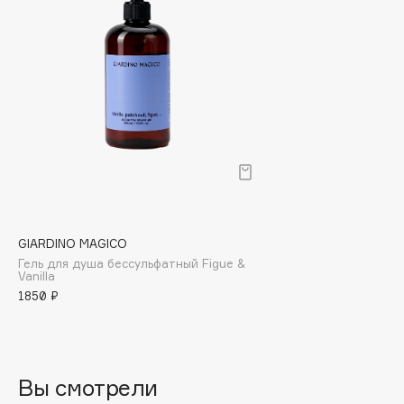
Biomed
Biorepair
Blanx
Blistex
BLOME
Boadicea The Victorious
Bobbi Brown
BOOMSHOP
BORK
Brunello Cucinelli
GIARDINO MAGICO
Bvlgari
Гель для душа бессульфатный Figue &
Vanilla
by TERRY
1850 ₽
BY WISHTREND
Byredo
Вы смотрели
C