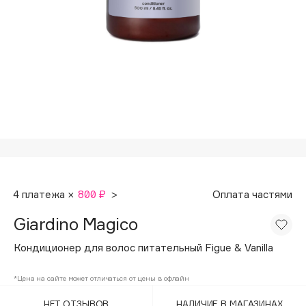
Подарки
Tom Ford
HFC
Для дома
Angiopharm
Техника
KIKO Milano
Estée Lauder
Clarins
0 - 9
100BON
4 платежа ×
800 ₽
>
Оплата частями
22|11
Giardino Magico
A
Кондиционер для волос питательный Figue & Vanilla
Acqua di Parma
*Цена на сайте может отличаться от цены в офлайн
Acque di Italia
НЕТ ОТЗЫВОВ
НАЛИЧИЕ В МАГАЗИНАХ