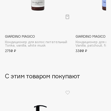
B
Babor
Baffy
Balmain Hair Couture
ЭКСКЛЮЗИВ
Banderas
GIARDINO MAGICO
GIARDINO MAGICO
Кондиционер для волос питательный
Кондиционер для во
Basicare
Tonka, vanilla, white musk
Vanilla, patchouli, figu
Batiste
2750 ₽
3300 ₽
Beauty Bomb
Beauty Pati
Beautyblades
НОВИНКА
С этим товаром покупают
beautyblender
Bebble
Beverly Hills Polo Club
Biodance
Bioderma