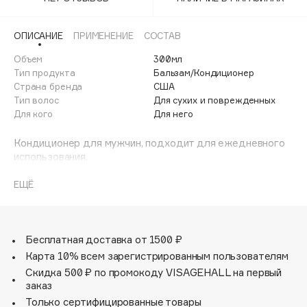
Adele for you
Финал лета
Advante
ЭКСКЛЮЗИВ
ОПИСАНИЕ
ПРИМЕНЕНИЕ
СОСТАВ
1 АВГ - 31 АВГ
Aesop
Объем
300мл
Age Stop
Тип продукта
Бальзам/Кондиционер
ЭКСКЛЮЗИВ
Страна бренда
США
AHFA Cosmetics
Тип волос
Для сухих и поврежденных
Ajmal
Для кого
Для него
Alix Avien
Кондиционер для мужчин, подходит для ежедневного
Allies of Skin
использования.
AMAN
Фитоактивная формула на основе мяты, ветивера и
ЕЩЁ
Amina Daudova Brushes
лаванды.
Amouage
Текстура средней плотности. Можно наносить на кожу
Amuleto Di Casa
головы. Аромат кунцеи, лаванды, ветивера.
Бесплатная доставка от 1500 ₽
Angiopharm
ЭКСКЛЮЗИВ
Карта 10% всем зарегистрированным пользователям
Annbeauty
Скидка 500 ₽ по промокоду VISAGEHALL на первый
Anua
заказ
Только сертифицированные товары
Apadent