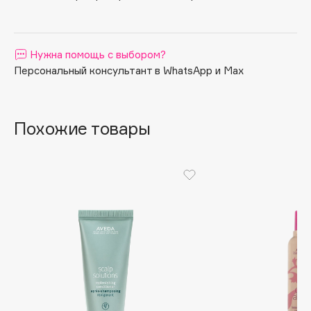
Apagard
Aravia Professional
Нужна помощь с выбором?
Arcadia
Персональный консультант в WhatsApp и Max
Archetype
Architect Demidoff
ARIVE MAKEUP
Похожие товары
Art&Fact
Art-Visage
Artdeco
Astra
Atelier Rebul
Augustinus Bader
Aveda
Avene