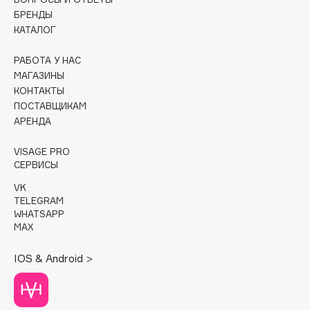
БРЕНДЫ
Cadence
КАТАЛОГ
Capelli Dorati
РАБОТА У НАС
Carbon Theory
МАГАЗИНЫ
Carmex
КОНТАКТЫ
Carolina Herrera
ПОСТАВЩИКАМ
АРЕНДА
Catrice
Celimax
VISAGE PRO
Cettua
СЕРВИСЫ
Chupa Chups
VK
Clarette
TELEGRAM
WHATSAPP
Clarins
MAX
Clarins Precious
IOS & Android >
Clinique
Clive Christian
Club De Nuit