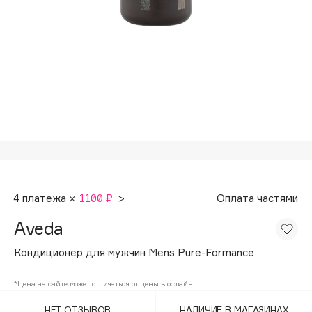
Подарки
Tom Ford
HFC
Для дома
Angiopharm
Техника
KIKO Milano
Estée Lauder
Clarins
0 - 9
100BON
4 платежа ×
1100 ₽
>
Оплата частями
22|11
Aveda
A
Кондиционер для мужчин Mens Pure-Formance
Acqua di Parma
*Цена на сайте может отличаться от цены в офлайн
Acque di Italia
НЕТ ОТЗЫВОВ
НАЛИЧИЕ В МАГАЗИНАХ