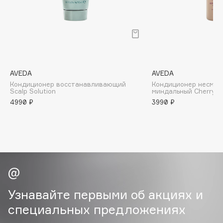
B
Babor
Baffy
Balmain Hair Couture
ЭКСКЛЮЗИВ
Banderas
AVEDA
AVEDA
Кондиционер восстанавливающий
Кондиционер несмыв
Basicare
Scalp Solution
миндальный Cherry A
Batiste
4990 ₽
3990 ₽
Beauty Bomb
Beauty Pati
Beautyblades
НОВИНКА
beautyblender
Bebble
Beverly Hills Polo Club
Узнавайте первыми об акциях и
Biodance
специальных предложениях
Bioderma