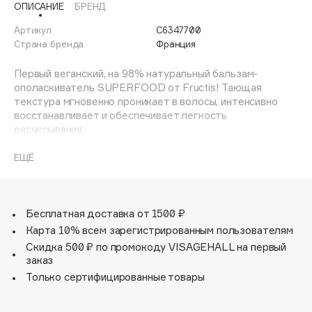
ОПИСАНИЕ
БРЕНД
Adele for you
Финал лета
Advante
Артикул
C6347700
ЭКСКЛЮЗИВ
Страна бренда
Франция
1 АВГ - 31 АВГ
Aesop
Age Stop
Первый веганский, на 98% натуральный бальзам-
ЭКСКЛЮЗИВ
ополаскиватель SUPERFOOD от Fructis! Тающая
AHFA Cosmetics
текстура мгновенно проникает в волосы, интенсивно
Ajmal
восстанавливает и обеспечивает легкость
расчесывания.
Alix Avien
Allies of Skin
Способ применения: Ничего необычного! После шампуня
ЕЩЁ
AMAN
массирующими движениями нанести на влажные волосы,
тщательно смыть. В случае попадания в глаза
Amina Daudova Brushes
немедленно промыть водой.
Amouage
Бесплатная доставка от 1500 ₽
Объем: 350мл.
Amuleto Di Casa
Карта 10% всем зарегистрированным пользователям
Скидка 500 ₽ по промокоду VISAGEHALL на первый
Angiopharm
ЭКСКЛЮЗИВ
заказ
Annbeauty
Только сертифицированные товары
Anua
Apadent