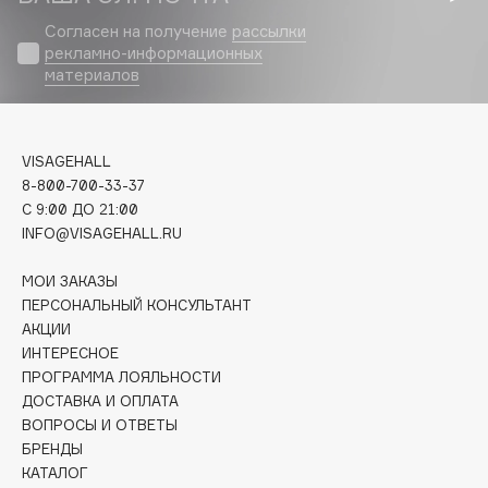
Biomed
Согласен на получение
рассылки
Biorepair
рекламно-информационных
Blanx
материалов
Blistex
BLOME
Boadicea The Victorious
VISAGEHALL
8-800-700-33-37
Bobbi Brown
C 9:00 ДО 21:00
BOOMSHOP
INFO@VISAGEHALL.RU
BORK
Brunello Cucinelli
МОИ ЗАКАЗЫ
ПЕРСОНАЛЬНЫЙ КОНСУЛЬТАНТ
Bvlgari
АКЦИИ
by TERRY
ИНТЕРЕСНОЕ
BY WISHTREND
ПРОГРАММА ЛОЯЛЬНОСТИ
ДОСТАВКА И ОПЛАТА
Byredo
ВОПРОСЫ И ОТВЕТЫ
БРЕНДЫ
КАТАЛОГ
C