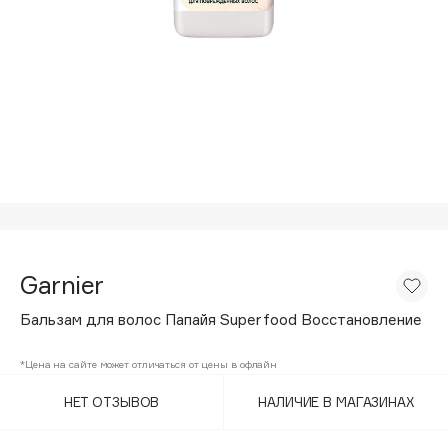
Подарки
Tom Ford
HFC
Для дома
Angiopharm
Техника
KIKO Milano
Estée Lauder
Clarins
0 - 9
100BON
Garnier
22|11
Бальзам для волос Папайя Superfood Восстановление
A
*Цена на сайте может отличаться от цены в офлайн
НЕТ ОТЗЫВОВ
НАЛИЧИЕ В МАГАЗИНАХ
Acqua di Parma
Acque di Italia