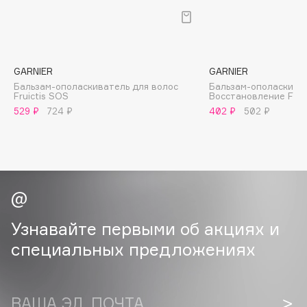
B
Babor
Baffy
GARNIER
GARNIER
Balmain Hair Couture
ЭКСКЛЮЗИВ
Бальзам-ополаскиватель для волос
Бальзам-ополаскива
Fruictis SOS
Восстановление Fruc
Banderas
529 ₽
724 ₽
402 ₽
502 ₽
Basicare
Batiste
Beauty Bomb
Beauty Pati
Beautyblades
НОВИНКА
beautyblender
Узнавайте первыми об акциях и
Bebble
специальных предложениях
Beverly Hills Polo Club
Biodance
Bioderma
ВАША ЭЛ. ПОЧТА