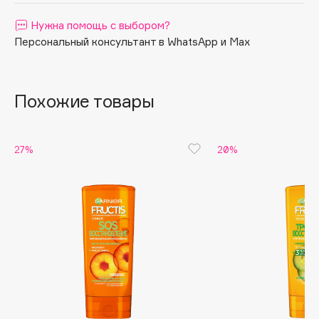
Apagard
Нужна помощь с выбором?
Aravia Professional
Персональный консультант в WhatsApp и Max
Arcadia
Archetype
Похожие товары
Architect Demidoff
ARIVE MAKEUP
Art&Fact
27%
20%
Art-Visage
Artdeco
Astra
Atelier Rebul
Augustinus Bader
Aveda
Avene