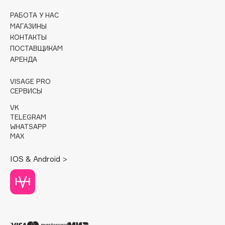
РАБОТА У НАС
Cadence
МАГАЗИНЫ
Capelli Dorati
КОНТАКТЫ
Carbon Theory
ПОСТАВЩИКАМ
АРЕНДА
Carmex
Carolina Herrera
VISAGE PRO
Catrice
СЕРВИСЫ
Celimax
VK
Cettua
TELEGRAM
WHATSAPP
Chupa Chups
MAX
Clarette
IOS & Android >
Clarins
Clarins Precious
НОВИНКА
Clinique
Clive Christian
Club De Nuit