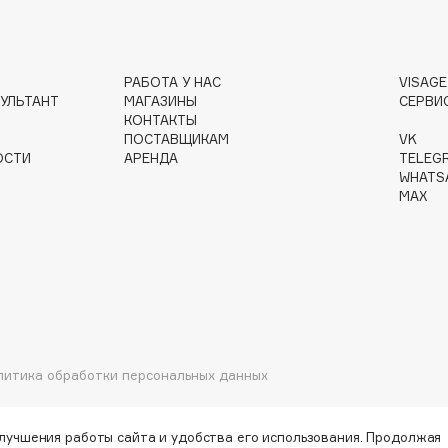
РАБОТА У НАС
VISAG
Institute Estelare
УЛЬТАНТ
МАГАЗИНЫ
СЕРВИ
КОНТАКТЫ
Instytutum
ПОСТАВЩИКАМ
VK
invisibobble
ОСТИ
АРЕНДА
TELEG
WHATS
IS Clinical
MAX
Jo Malone London
Juliette Has A Gun
литика обработки персональных данных
Juvena
улучшения работы сайта и удобства его использования. Продолжая