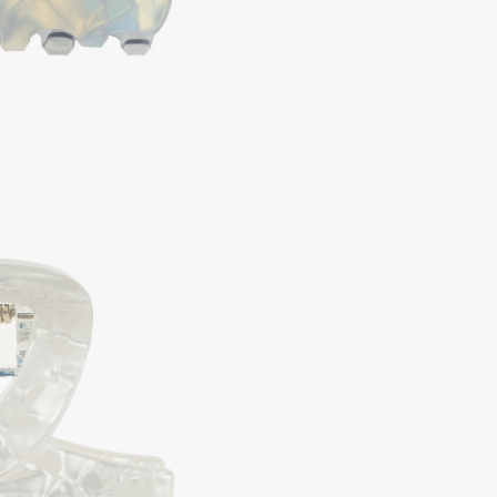
Aveda
Avene
Boadicea The Victorious
Bobbi Brown
BOOMSHOP
BORK
Brunello Cucinelli
Bvlgari
by TERRY
BY WISHTREND
Byredo