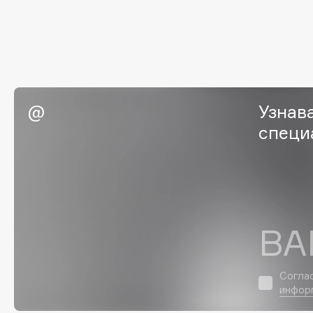
G
Garnier
Giardino Magico
Gecko
Gillette
Geltek
Givenchy
Узнав
Genosys
Global Keratin
ЭКСКЛЮЗИВ
специ
Global White
Geomar
H
ВА
Hadat Cosmetics
HELIBEAUTY
Hamis
Hempz
Hapica
HFC
Согла
инфор