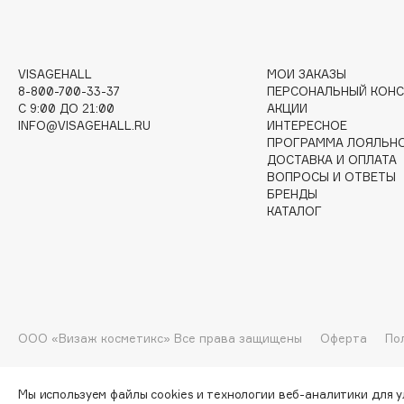
I
VISAGEHALL
МОИ ЗАКАЗЫ
I Love My Hair
INGLOT
8-800-700-33-37
ПЕРСОНАЛЬНЫЙ КОНС
C 9:00 ДО 21:00
АКЦИИ
Iceberg
Initio
INFO@VISAGEHALL.RU
ИНТЕРЕСНОЕ
Icon Skin
Insight Professional
ПРОГРАММА ЛОЯЛЬН
ДОСТАВКА И ОПЛАТА
Influence Beauty
Institut Esthederm
ВОПРОСЫ И ОТВЕТЫ
БРЕНДЫ
КАТАЛОГ
J
James Read
Janeke
Jan Marini
Jimmy Choo
ЭКСКЛЮЗИВ
ООО «Визаж косметикс» Все права защищены
Оферта
По
JMsolution
Jane Iredale
Мы используем файлы cookies и технологии веб-аналитики для 