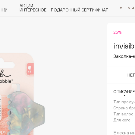
АКЦИИ
НКИ
ИНТЕРЕСНОЕ
ПОДАРОЧНЫЙ СЕРТИФИКАТ
25%
P
Q
R
S
T
U
V
W
Y
Z
А - Я
invisi
Заколка-к
НЕ
Angiopharm
ОПИСАНИЕ
KIKO Milano
Тип проду
Estée Lauder
Страна бр
Clarins
Тип волос
Для кого
Блеска мн