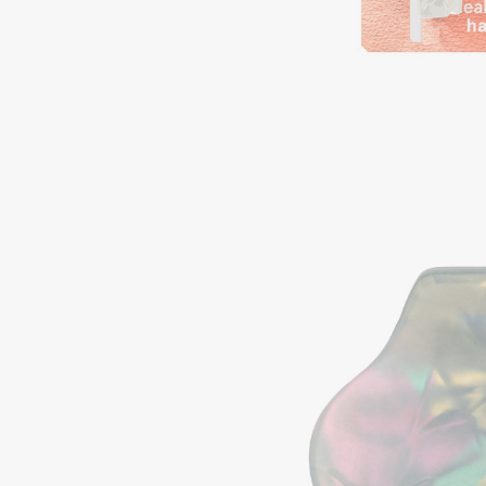
Подарки
0 - 9
Для дома
100BON
22|11
Техника
A
Acqua di Parma
Amina Daudova Brushes
Acque di Italia
Amouage
Adele for you
Amuleto Di Casa
Advante
Angiopharm
ЭКСКЛЮЗИВ
ЭКСКЛЮЗИВ
Aesop
Annbeauty
Age Stop
Anua
ЭКСКЛЮЗИВ
Apadent
AHFA Cosmetics
Apagard
Ajmal