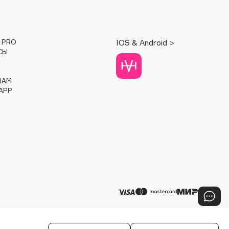
E PRO
IOS & Android >
СЫ
RAM
APP