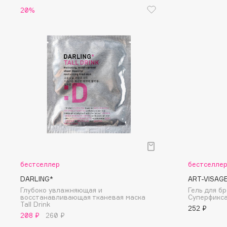
20%
Eigshow
EpilProfi
Elemis
Erborian
Elian Russia
Essence
Elie Saab
Essential Parfums Paris
F
FANE
Flipper
Farmstay
FLOEMA
Felce Azzurra
Floraïku
бестселлер
бестселле
Fillerina
Forlle'd
DARLING*
ART-VISAG
ЭКСКЛЮЗИВ
Глубоко увлажняющая и
Гель для б
Fiona Franchimon
восстанавливающая тканевая маска
Суперфикс
Tall Drink
252 ₽
208 ₽
260 ₽