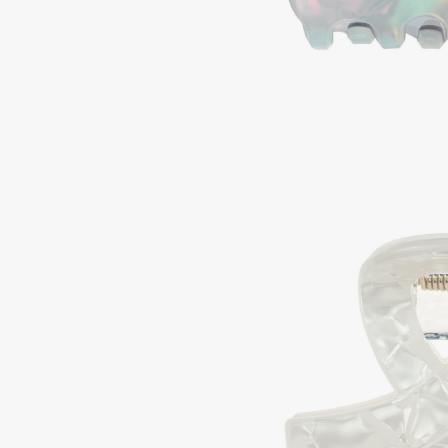
Aravia Professional
Alix Avien
Arcadia
Allies of Skin
Archetype
AMAN
B
Babor
beautyblender
Baffy
Bebble
Balmain Hair Couture
Beverly Hills Polo Club
ЭКСКЛЮЗИВ
Biodance
Banderas
Bioderma
Basicare
Biomed
Batiste
Biorepair
Beauty Bomb
Blanx
Beauty Pati
Blistex
Beautyblades
НОВИНКА