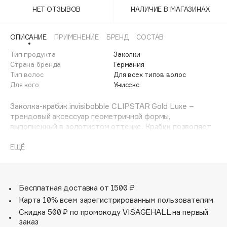
Adele for you
НЕТ ОТЗЫВОВ
НАЛИЧИЕ В МАГАЗИНАХ
Финал лета
Advante
ЭКСКЛЮЗИВ
1 АВГ - 31 АВГ
Aesop
ОПИСАНИЕ
ПРИМЕНЕНИЕ
БРЕНД
СОСТАВ
Age Stop
Тип продукта
ЭКСКЛЮЗИВ
Заколки
Страна бренда
Германия
AHFA Cosmetics
Тип волос
Для всех типов волос
Ajmal
Для кого
Унисекс
Alix Avien
Заколка-крабик invisibobble CLIPSTAR Gold Luxe –
Allies of Skin
трендовый аксессуар геометричной формы,
AMAN
выполненный в золотистом оттенке. Крабик позволяет
завершить образ всего за несколько секунд: пара
Amina Daudova Brushes
движений – и прическа готова! Заколка надежно при
ЕЩЁ
Amouage
этом бережно фиксирует волосы в прическе в течение
Amuleto Di Casa
всего дня. Для любых образов, для всех типов волос.
Angiopharm
ЭКСКЛЮЗИВ
Бесплатная доставка от 1500 ₽
Annbeauty
Карта 10% всем зарегистрированным пользователям
Anua
Скидка 500 ₽ по промокоду VISAGEHALL на первый
заказ
Apadent