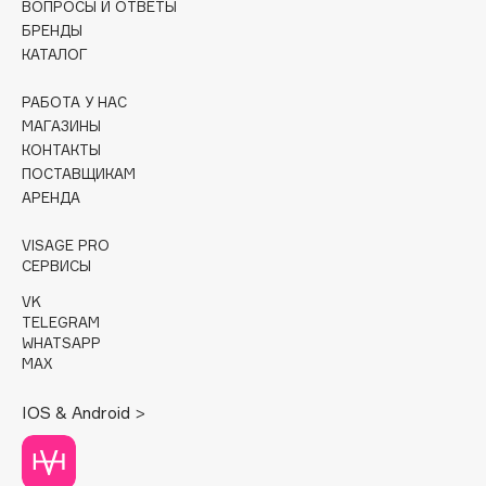
ВОПРОСЫ И ОТВЕТЫ
БРЕНДЫ
Cadence
КАТАЛОГ
Capelli Dorati
Carbon Theory
РАБОТА У НАС
МАГАЗИНЫ
Carmex
КОНТАКТЫ
Carolina Herrera
ПОСТАВЩИКАМ
Catrice
АРЕНДА
Celimax
VISAGE PRO
Cettua
СЕРВИСЫ
Chupa Chups
VK
Clarette
TELEGRAM
WHATSAPP
Clarins
MAX
Clarins Precious
НОВИНКА
Clinique
IOS & Android >
Clive Christian
Club De Nuit