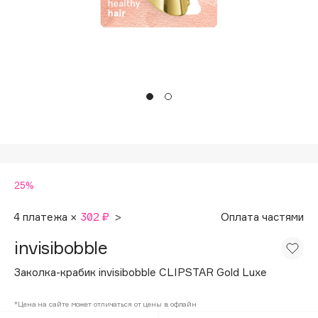
Подарки
Tom Ford
HFC
Для дома
Angiopharm
Техника
KIKO Milano
Estée Lauder
Clarins
0 - 9
25%
100BON
22|11
4 платежа ×
302 ₽
>
Оплата частями
invisibobble
A
Заколка-крабик invisibobble CLIPSTAR Gold Luxe
Acqua di Parma
*Цена на сайте может отличаться от цены в офлайн
Acque di Italia