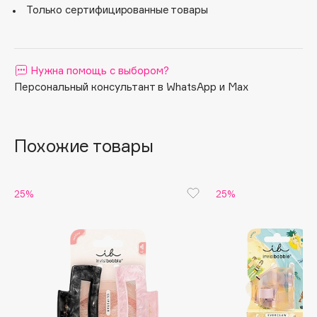
Только сертифицированные товары
Apagard
Aravia Professional
Arcadia
Нужна помощь с выбором?
Archetype
Персональный консультант в WhatsApp и Max
Architect Demidoff
ARIVE MAKEUP
Art&Fact
Похожие товары
Art-Visage
Artdeco
25%
25%
Astra
Atelier Rebul
Augustinus Bader
Aveda
Avene