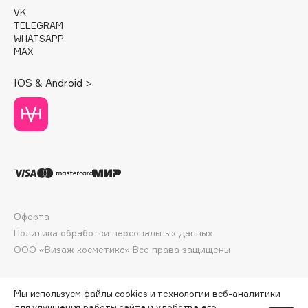
Deonica
VK
TELEGRAM
Dessange
WHATSAPP
Dior
MAX
Divage
IOS & Android >
Dolce & Gabbana
Dolomit
Dorco
DP Daily Perfection
Dr. Vranjes Firenze
Dr.Althea
Dr.Ceuracle
Оферта
Dr.Jart+
Политика обработки персональных данных
DSD de Luxe
ООО «Визаж косметикс» Все права защищены
Dyson
Мы используем файлы cookies и технологии веб-аналитики
для улучшения работы сайта и удобства его