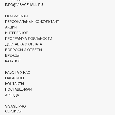
Collagenina
INFO@VISAGEHALL.RU
Consly
МОИ ЗАКАЗЫ
Corimo
ПЕРСОНАЛЬНЫЙ КОНСУЛЬТАНТ
CosRX
АКЦИИ
Cottolina
ИНТЕРЕСНОЕ
Crescina
ПРОГРАММА ЛОЯЛЬНОСТИ
ДОСТАВКА И ОПЛАТА
Cunzite
ВОПРОСЫ И ОТВЕТЫ
Curaprox
БРЕНДЫ
КАТАЛОГ
D
РАБОТА У НАС
МАГАЗИНЫ
d'Alba
КОНТАКТЫ
ПОСТАВЩИКАМ
DABO
АРЕНДА
DARLING*
Darphin
VISAGE PRO
СЕРВИСЫ
Davines