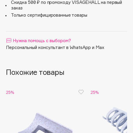
Скидка 500 ₽ по промокоду VISAGEHALL на первый
задиров, что обеспечивает отсутствие травмирования
Apagard
заказ
волос. Сделанный из биоразлагаемого материала
Только сертифицированные товары
Aravia Professional
(натуральная пшеница) заколка-краб приятная на ощупь
и имеет гладкую текстуру. Заколка отлично подойдет
Arcadia
для повседневного использования и станет полезным
Archetype
аксессуаром.
Нужна помощь с выбором?
Architect Demidoff
Персональный консультант в WhatsApp и Max
ARIVE MAKEUP
Art&Fact
Art-Visage
Похожие товары
Artdeco
Astra
Atelier Rebul
25%
25%
Augustinus Bader
Aveda
Avene