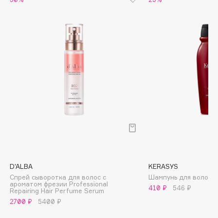
Biomed
Biorepair
Blanx
Blistex
BLOME
Boadicea The Victorious
Bobbi Brown
BOOMSHOP
BORK
Brunello Cucinelli
Bvlgari
by TERRY
BY WISHTREND
D'ALBA
KERASYS
Спрей сыворотка для волос с
Шампунь для волос O
Byredo
ароматом фрезии Professional
410 ₽
546 ₽
Repairing Hair Perfume Serum
2700 ₽
5400 ₽
C