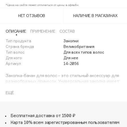
Adele for you
*Цена на сайте может отличаться от цены в офлайн
Финал лета
Advante
ЭКСКЛЮЗИВ
НЕТ ОТЗЫВОВ
НАЛИЧИЕ В МАГАЗИНАХ
1 АВГ - 31 АВГ
Aesop
Age Stop
ЭКСКЛЮЗИВ
ОПИСАНИЕ
ПРИМЕНЕНИЕ
СОСТАВ
AHFA Cosmetics
Тип продукта
Заколки
Ajmal
Страна бренда
Великобритания
Тип волос
Для всех типов волос
Alix Avien
Для кого
Для нее
Allies of Skin
Артикул
14-2056
AMAN
Заколка-банан для волос - это стильный аксессуар для
Amina Daudova Brushes
разнообразных причесок. Универсальная заколка имеет
Amouage
оптимальный размер, не создает ломкости и не
перетягивает волосы. Уникальная модель заколки
ЕЩЁ
Amuleto Di Casa
повторяет форму головы и не ощущается на волосах
Angiopharm
ЭКСКЛЮЗИВ
при использовании - нагрузка от веса крабика
равномерно распределяется по волосам Зубчики и
Annbeauty
упругая пружина обеспечивают отличную фиксацию на
Бесплатная доставка от 1500 ₽
Anua
всех типах волос: крабик не скользит и прекрасно
Карта 10% всем зарегистрированным пользователям
Apadent
держится на волосах. Зубчики изделия ровные и без