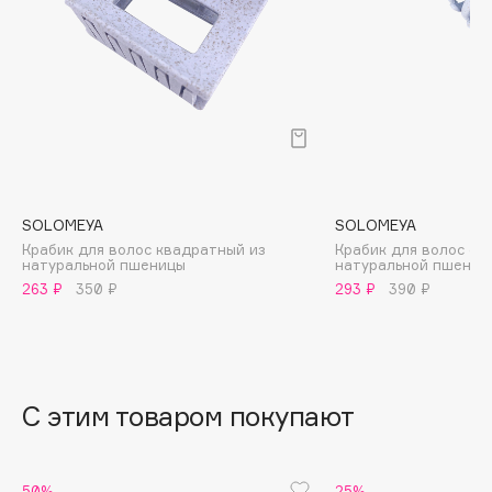
B
Babor
Baffy
Balmain Hair Couture
ЭКСКЛЮЗИВ
Banderas
Basicare
Batiste
SOLOMEYA
SOLOMEYA
Beauty Bomb
Крабик для волос квадратный из
Крабик для волос ов
натуральной пшеницы
натуральной пшениц
Beauty Pati
263 ₽
350 ₽
293 ₽
390 ₽
Beautyblades
НОВИНКА
beautyblender
Bebble
Beverly Hills Polo Club
С этим товаром покупают
Biodance
Bioderma
50%
25%