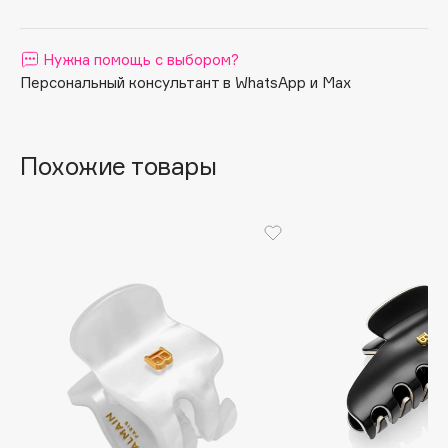
Apagard
Aravia Professional
Нужна помощь с выбором?
Arcadia
Персональный консультант в WhatsApp и Max
Archetype
Architect Demidoff
Похожие товары
ARIVE MAKEUP
Art&Fact
Art-Visage
Artdeco
Astra
Atelier Rebul
Augustinus Bader
Aveda
Avene