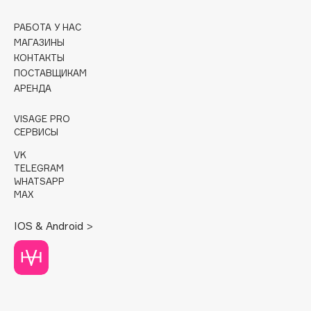
Cadence
РАБОТА У НАС
МАГАЗИНЫ
Capelli Dorati
КОНТАКТЫ
Carbon Theory
ПОСТАВЩИКАМ
Carmex
АРЕНДА
Carolina Herrera
VISAGE PRO
Catrice
СЕРВИСЫ
Celimax
VK
Cettua
TELEGRAM
Chupa Chups
WHATSAPP
MAX
Clarette
Clarins
IOS & Android >
Clarins Precious
НОВИНКА
Clinique
Clive Christian
Club De Nuit