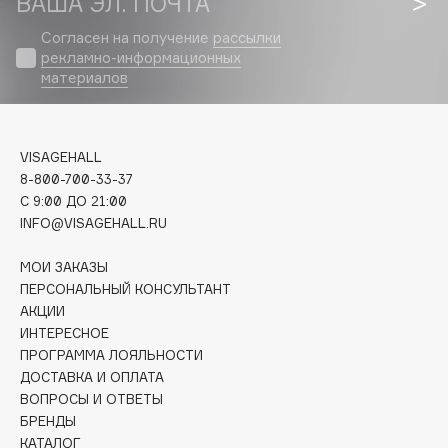
ВАША ЭЛ. ПОЧТА
Biomed
Biorepair
Согласен на получение
рассылки
рекламно-информационных
Blanx
материалов
Blistex
BLOME
Boadicea The Victorious
VISAGEHALL
Bobbi Brown
8-800-700-33-37
BOOMSHOP
C 9:00 ДО 21:00
INFO@VISAGEHALL.RU
BORK
Brunello Cucinelli
МОИ ЗАКАЗЫ
Bvlgari
ПЕРСОНАЛЬНЫЙ КОНСУЛЬТАНТ
АКЦИИ
by TERRY
ИНТЕРЕСНОЕ
BY WISHTREND
ПРОГРАММА ЛОЯЛЬНОСТИ
Byredo
ДОСТАВКА И ОПЛАТА
ВОПРОСЫ И ОТВЕТЫ
БРЕНДЫ
C
КАТАЛОГ