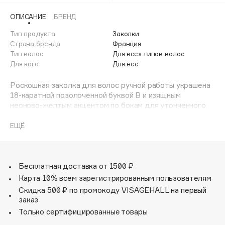
Adele for you
Финал лета
ОПИСАНИЕ
БРЕНД
Advante
ЭКСКЛЮЗИВ
1 АВГ - 31 АВГ
Тип продукта
Заколки
Aesop
Страна бренда
Франция
Age Stop
Тип волос
ЭКСКЛЮЗИВ
Для всех типов волос
Для кого
Для нее
AHFA Cosmetics
Ajmal
Роскошная заколка для волос ручной работы украшена
Alix Avien
18-каратной позолоченной буквой B и изящным
неоново-желтым акцентом по бокам для утонченного
Allies of Skin
образа. Заколка сделана из чрезвычайно прочного, но
AMAN
гибкого гипоаллергенного материала для бережного
ЕЩЁ
отношения к волосам и коже головы. Аксессуар для
Amina Daudova Brushes
волос оснащен высококачественной натуральной
Amouage
французской заколкой, обеспечивающей идеальное
Amuleto Di Casa
сцепление с волосами. Заколку можно носить, чтобы
Бесплатная доставка от 1500 ₽
убрать волосы с лица, украсить конский хвост или
Карта 10% всем зарегистрированным пользователям
Angiopharm
ЭКСКЛЮЗИВ
улучшить прическу.
Скидка 500 ₽ по промокоду VISAGEHALL на первый
Annbeauty
Размер заколки 9*1,5 см.
заказ
Anua
Только сертифицированные товары
Apadent