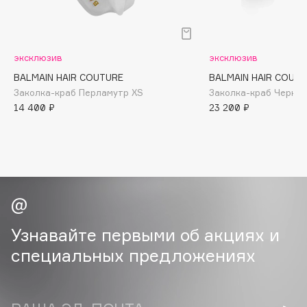
B
Babor
Baffy
эксклюзив
эксклюзив
Balmain Hair Couture
BALMAIN HAIR COUTURE
BALMAIN HAIR COUT
ЭКСКЛЮЗИВ
Заколка-краб Перламутр XS
Заколка-краб Черно-
Banderas
14 400 ₽
23 200 ₽
Basicare
Batiste
Beauty Bomb
Beauty Pati
Beautyblades
НОВИНКА
beautyblender
Узнавайте первыми об акциях и
Bebble
специальных предложениях
Beverly Hills Polo Club
Biodance
Bioderma