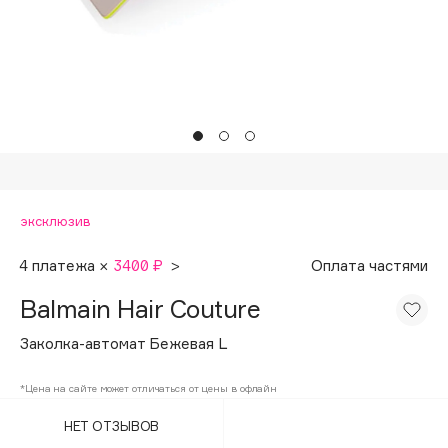
Подарки
Tom Ford
HFC
Для дома
Angiopharm
Техника
KIKO Milano
Estée Lauder
Clarins
0 - 9
эксклюзив
100BON
4 платежа ×
3400 ₽
>
Оплата частями
22|11
Balmain Hair Couture
Заколка-автомат Бежевая L
A
*Цена на сайте может отличаться от цены в офлайн
Acqua di Parma
НЕТ ОТЗЫВОВ
Acque di Italia