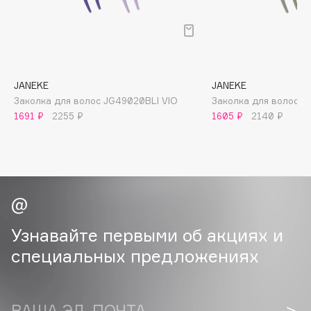
B
Babor
Baffy
Balmain Hair Couture
ЭКСКЛЮЗИВ
JANEKE
JANEKE
Banderas
Заколка для волос JG49020BLI VIO
Заколка для волос J
1691 ₽
2255 ₽
1605 ₽
2140 ₽
Basicare
Batiste
Beauty Bomb
Beauty Pati
Beautyblades
НОВИНКА
beautyblender
Узнавайте первыми об акциях и
Bebble
специальных предложениях
Beverly Hills Polo Club
Biodance
Bioderma
ВАША ЭЛ. ПОЧТА