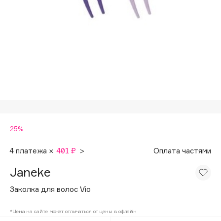
Подарки
Tom Ford
HFC
Для дома
Angiopharm
Техника
KIKO Milano
Estée Lauder
Clarins
0 - 9
25%
100BON
22|11
4 платежа ×
401 ₽
>
Оплата частями
Janeke
A
Заколка для волос Vio
Acqua di Parma
*Цена на сайте может отличаться от цены в офлайн
Acque di Italia