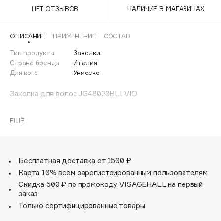
Adele for you
НЕТ ОТЗЫВОВ
НАЛИЧИЕ В МАГАЗИНАХ
Финал лета
Advante
ЭКСКЛЮЗИВ
1 АВГ - 31 АВГ
Aesop
ОПИСАНИЕ
ПРИМЕНЕНИЕ
СОСТАВ
Age Stop
Тип продукта
ЭКСКЛЮЗИВ
Заколки
Страна бренда
Италия
AHFA Cosmetics
Для кого
Унисекс
Ajmal
Alix Avien
Заколка для волос JG48020BLI VIO
Allies of Skin
AMAN
ЕЩЁ
Amina Daudova Brushes
Amouage
Бесплатная доставка от 1500 ₽
Amuleto Di Casa
Карта 10% всем зарегистрированным пользователям
Angiopharm
ЭКСКЛЮЗИВ
Скидка 500 ₽ по промокоду VISAGEHALL на первый
Annbeauty
заказ
Anua
Только сертифицированные товары
Apadent