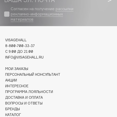
Biomed
Согласен на получение
рассылки
Biorepair
рекламно-информационных
Blanx
материалов
Blistex
BLOME
Boadicea The Victorious
VISAGEHALL
Bobbi Brown
8-800-700-33-37
C 9:00 ДО 21:00
BOOMSHOP
INFO@VISAGEHALL.RU
BORK
Brunello Cucinelli
МОИ ЗАКАЗЫ
Bvlgari
ПЕРСОНАЛЬНЫЙ КОНСУЛЬТАНТ
АКЦИИ
by TERRY
ИНТЕРЕСНОЕ
BY WISHTREND
ПРОГРАММА ЛОЯЛЬНОСТИ
Byredo
ДОСТАВКА И ОПЛАТА
ВОПРОСЫ И ОТВЕТЫ
БРЕНДЫ
C
КАТАЛОГ