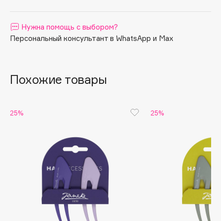
Apagard
Aravia Professional
Нужна помощь с выбором?
Персональный консультант в WhatsApp и Max
Arcadia
Archetype
Architect Demidoff
Похожие товары
ARIVE MAKEUP
Art&Fact
Art-Visage
25%
25%
Artdeco
Astra
Atelier Rebul
Augustinus Bader
Aveda
Avene