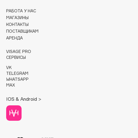
РАБОТА У НАС
Cadence
МАГАЗИНЫ
Capelli Dorati
КОНТАКТЫ
Carbon Theory
ПОСТАВЩИКАМ
Carmex
АРЕНДА
Carolina Herrera
VISAGE PRO
Catrice
СЕРВИСЫ
Celimax
VK
Cettua
TELEGRAM
WHATSAPP
Chupa Chups
MAX
Clarette
Clarins
IOS & Android >
Clarins Precious
НОВИНКА
Clinique
Clive Christian
Club De Nuit