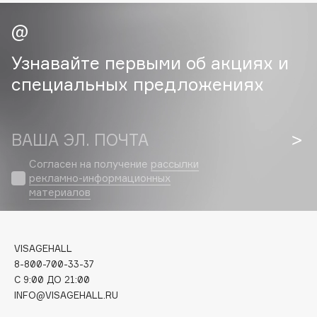
Collagenina
Consly
Corimo
Узнавайте первыми об акциях и
CosRX
специальных предложениях
Cottolina
Crescina
Cunzite
ВАША ЭЛ. ПОЧТА
Curaprox
Согласен на получение
рассылки
рекламно-информационных
материалов
D
d'Alba
VISAGEHALL
DABO
8-800-700-33-37
DARLING*
C 9:00 ДО 21:00
Darphin
INFO@VISAGEHALL.RU
Davines