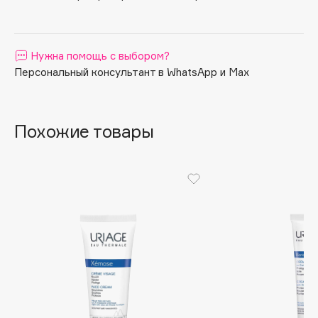
Apagard
Aravia Professional
Нужна помощь с выбором?
Arcadia
Персональный консультант в WhatsApp и Max
Archetype
Architect Demidoff
ARIVE MAKEUP
Похожие товары
Art&Fact
Art-Visage
Artdeco
Astra
Atelier Rebul
Augustinus Bader
Aveda
Avene