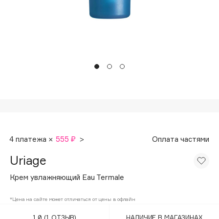
Подарки
Tom Ford
HFC
Для дома
Angiopharm
Техника
KIKO Milano
Estée Lauder
Clarins
0 - 9
100BON
4 платежа ×
555 ₽
>
Оплата частями
22|11
Uriage
A
Крем увлажняющий Eau Termale
Acqua di Parma
*Цена на сайте может отличаться от цены в офлайн
Acque di Italia
1.0
(1 ОТЗЫВ)
НАЛИЧИЕ В МАГАЗИНАХ