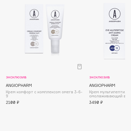
Cadence
Capelli Dorati
Carbon Theory
Carmex
Carolina Herrera
Catrice
Celimax
Cettua
Chupa Chups
эксклюзив
эксклюзив
Clarette
ANGIOPHARM
ANGIOPHARM
Крем комфорт с комплексом омега 3-6-
Крем мультипептидн
Clarins
9
омолаживающий вокр
Clarins Precious
2100 ₽
3490 ₽
НОВИНКА
Clinique
Clive Christian
Club De Nuit