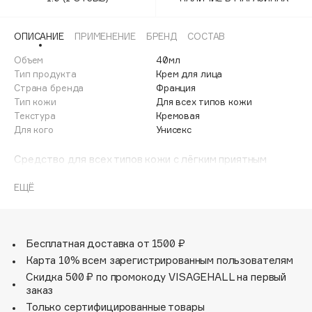
Adele for you
Финал лета
Advante
ЭКСКЛЮЗИВ
ОПИСАНИЕ
ПРИМЕНЕНИЕ
БРЕНД
СОСТАВ
1 АВГ - 31 АВГ
Aesop
Объем
40мл
Age Stop
Тип продукта
Крем для лица
ЭКСКЛЮЗИВ
Страна бренда
Франция
AHFA Cosmetics
Тип кожи
Для всех типов кожи
Ajmal
Текстура
Кремовая
Для кого
Унисекс
Alix Avien
Allies of Skin
Средство для всех типов кожи с лёгким приятным
AMAN
ароматом способствует глубокому увлажнению кожи.
Текстура бальзама абрикосового цвета мгновенно
ЕЩЁ
Amina Daudova Brushes
преображает кожу, стирает признаки усталости,
Amouage
обеспечивает сияние.
Amuleto Di Casa
Гипоаллергенная • Некомедогенная.
Бесплатная доставка от 1500 ₽
Angiopharm
ЭКСКЛЮЗИВ
Карта 10% всем зарегистрированным пользователям
Annbeauty
Скидка 500 ₽ по промокоду VISAGEHALL на первый
Anua
заказ
Только сертифицированные товары
Apadent