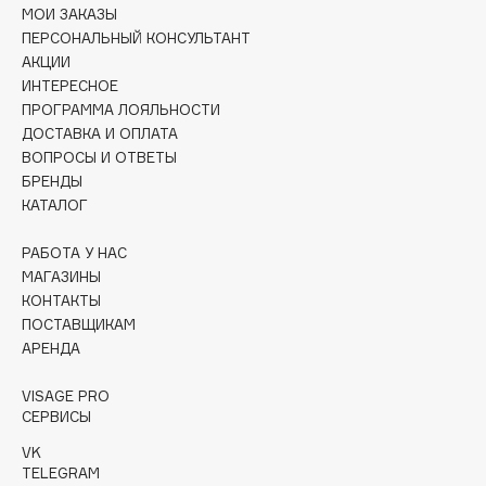
МОИ ЗАКАЗЫ
Deonica
ПЕРСОНАЛЬНЫЙ КОНСУЛЬТАНТ
Dessange
АКЦИИ
Dior
ИНТЕРЕСНОЕ
Divage
ПРОГРАММА ЛОЯЛЬНОСТИ
ДОСТАВКА И ОПЛАТА
Dolce & Gabbana
ВОПРОСЫ И ОТВЕТЫ
Dolomit
БРЕНДЫ
Dorco
КАТАЛОГ
DP Daily Perfection
РАБОТА У НАС
Dr. Vranjes Firenze
МАГАЗИНЫ
Dr.Althea
КОНТАКТЫ
Dr.Ceuracle
ПОСТАВЩИКАМ
АРЕНДА
Dr.Jart+
DSD de Luxe
VISAGE PRO
Dyson
СЕРВИСЫ
VK
TELEGRAM