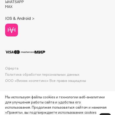
E
WHATSAPP
MAX
Eat My
IOS & Android >
Ecolatier
Ecotools
EGIA
Eigshow
Elemis
Elian Russia
Elie Saab
Оферта
Ella Bartsueva Brushes
Политика обработки персональных данных
EMBRACE Haircare
ООО «Визаж косметикс» Все права защищены
Emmanuelle Jane
Enough
Мы используем файлы cookies и технологии веб-аналитики
EpilProfi
для улучшения работы сайта и удобства его
Erborian
использования. Продолжая пользоваться сайтом и нажимая
«Принять», вы подтверждаете использование cookies
Essence
ПО ЗОЛОТОЙ КАРТЕ:
1999 ₽