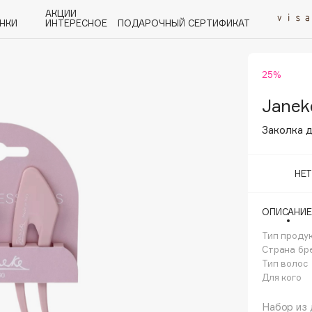
АКЦИИ
НКИ
ИНТЕРЕСНОЕ
ПОДАРОЧНЫЙ СЕРТИФИКАТ
25%
P
Q
R
S
T
U
V
W
Y
Z
А - Я
Janek
Заколка 
НЕ
Angiopharm
ОПИСАНИЕ
KIKO Milano
Тип проду
Estée Lauder
Страна бр
Clarins
Тип волос
Для кого
Набор из 