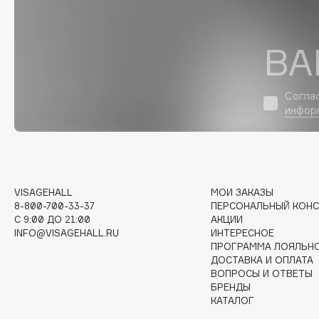
D
d'Alba
Dior
ВА
DABO
Divage
DARLING*
Dolce & Gabbana
Согла
Darphin
Dolomit
инфор
Davines
Dorco
Deonica
DP Daily Perfection
Dessange
Dr. Vranjes Firenze
VISAGEHALL
МОИ ЗАКАЗЫ
8-800-700-33-37
ПЕРСОНАЛЬНЫЙ КОНС
C 9:00 ДО 21:00
АКЦИИ
E
INFO@VISAGEHALL.RU
ИНТЕРЕСНОЕ
ПРОГРАММА ЛОЯЛЬН
Eat My
Ella Bartsueva Brushes
ДОСТАВКА И ОПЛАТА
ВОПРОСЫ И ОТВЕТЫ
Ecolatier
EMBRACE Haircare
БРЕНДЫ
Ecotools
Emmanuelle Jane
КАТАЛОГ
EGG
Enough