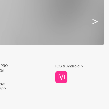
E PRO
IOS & Android >
СЫ
RAM
APP