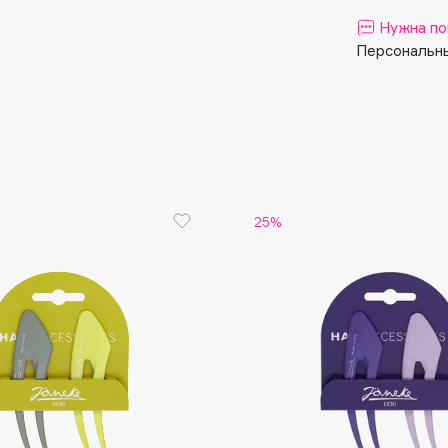
Aveda
Нужна по
Avene
Персональны
Boadicea The Victorious
25%
Bobbi Brown
BOOMSHOP
BORK
Brunello Cucinelli
Bvlgari
by TERRY
BY WISHTREND
Byredo