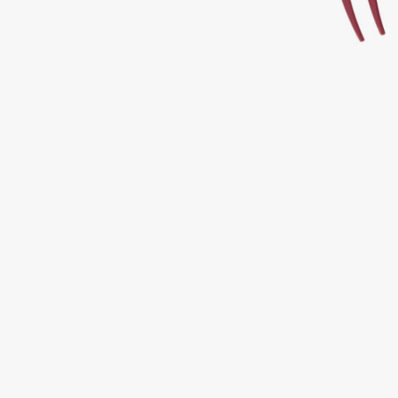
Подарки
0 - 9
Для дома
100BON
22|11
Техника
A
Acqua di Parma
Amina Daudova Brushes
Acque di Italia
Amouage
Adele for you
Amuleto Di Casa
Advante
Angiopharm
ЭКСКЛЮЗИВ
ЭКСКЛЮЗИВ
Aesop
Annbeauty
Age Stop
Anua
ЭКСКЛЮЗИВ
Apadent
AHFA Cosmetics
Apagard
Ajmal