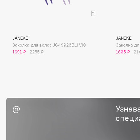
BLOME
C
JANEKE
JANEKE
Заколка для волос JG49020BLI VIO
Заколка дл
Cadence
Chupa Chups
1691 ₽
2255 ₽
1605 ₽
21
Capelli Dorati
Clarette
Carbon Theory
Clarins
Carmex
Clarins Precious
Carolina Herrera
Clinique
Catrice
Clive Christian
Celimax
Club De Nuit
Узнав
Cettua
Collagenina
специ