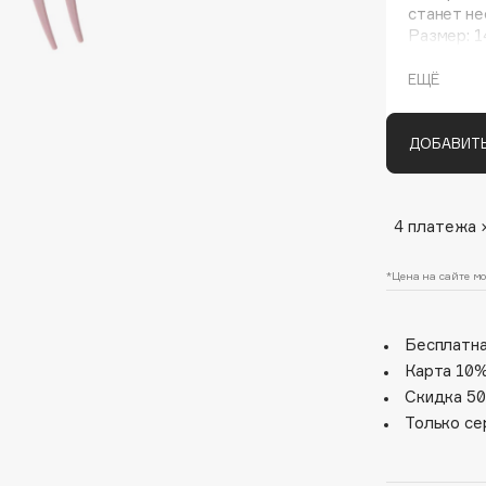
станет н
Размер: 1
ЕЩЁ
ДОБАВИТЬ
4 платежа 
Architect Demidoff
ARIVE MAKEUP
*Цена на сайте мо
Art&Fact
Art-Visage
Бесплатна
Artdeco
Карта 10%
Скидка 50
Astra
Только се
Atelier Rebul
Augustinus Bader