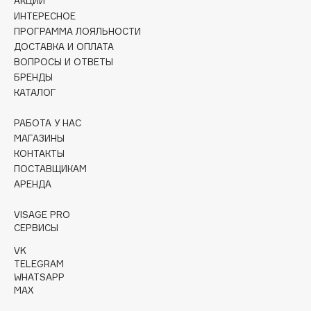
АКЦИИ
Collagenina
ИНТЕРЕСНОЕ
Consly
ПРОГРАММА ЛОЯЛЬНОСТИ
ДОСТАВКА И ОПЛАТА
Corimo
ВОПРОСЫ И ОТВЕТЫ
CosRX
БРЕНДЫ
Cottolina
КАТАЛОГ
Crescina
РАБОТА У НАС
Cunzite
МАГАЗИНЫ
Curaprox
КОНТАКТЫ
ПОСТАВЩИКАМ
АРЕНДА
D
VISAGE PRO
d'Alba
СЕРВИСЫ
DABO
VK
TELEGRAM
DARLING*
WHATSAPP
Darphin
MAX
Davines