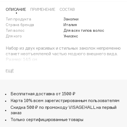
Adele for you
Финал лета
ОПИСАНИЕ
ПРИМЕНЕНИЕ
СОСТАВ
Advante
ЭКСКЛЮЗИВ
1 АВГ - 31 АВГ
Тип продукта
Заколки
Aesop
Страна бренда
Италия
Age Stop
Тип волос
ЭКСКЛЮЗИВ
Для всех типов волос
Для кого
Унисекс
AHFA Cosmetics
Ajmal
Набор из двух красивых и стильных заколок непременно
Alix Avien
станет неотъемлемой частью модного внешнего вида.
Размер: 14,5 см
Allies of Skin
AMAN
ЕЩЁ
Amina Daudova Brushes
Amouage
Amuleto Di Casa
Бесплатная доставка от 1500 ₽
Карта 10% всем зарегистрированным пользователям
Angiopharm
ЭКСКЛЮЗИВ
Скидка 500 ₽ по промокоду VISAGEHALL на первый
Annbeauty
заказ
Anua
Только сертифицированные товары
Apadent