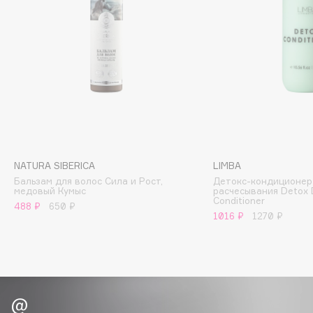
Biomed
Biorepair
Blanx
Blistex
BLOME
Boadicea The Victorious
Bobbi Brown
BOOMSHOP
BORK
NATURA SIBERICA
LIMBA
Brunello Cucinelli
Бальзам для волос Сила и Рост,
Детокс-кондиционер 
медовый Кумыс
расчесывания Detox 
Bvlgari
Conditioner
488 ₽
650 ₽
1016 ₽
1270 ₽
by TERRY
BY WISHTREND
Byredo
C