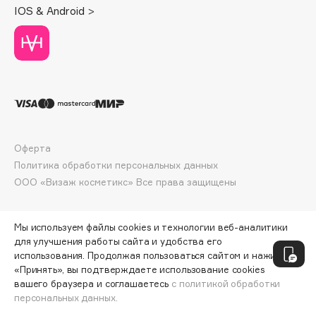
IOS & Android >
Deonica
Dessange
Dior
Divage
Dolce & Gabbana
Dolomit
Dorco
Оферта
DP Daily Perfection
Политика обработки персональных данных
Dr. Vranjes Firenze
ООО «Визаж косметикс» Все права защищены
Dr.Althea
Dr.Ceuracle
Мы используем файлы cookies и технологии веб-аналитики
Dr.Jart+
для улучшения работы сайта и удобства его
DSD de Luxe
использования. Продолжая пользоваться сайтом и нажимая
Dyson
«Принять», вы подтверждаете использование cookies
вашего браузера и соглашаетесь
с политикой обработки
персональных данных.
СООБЩИТЬ О ПОСТУПЛЕНИИ
2255 ₽