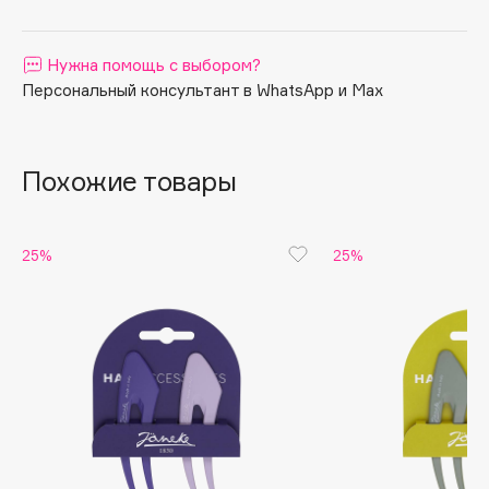
Apagard
Aravia Professional
Нужна помощь с выбором?
Arcadia
Персональный консультант в WhatsApp и Max
Archetype
Architect Demidoff
Похожие товары
ARIVE MAKEUP
Art&Fact
Art-Visage
25%
25%
Artdeco
Astra
Atelier Rebul
Augustinus Bader
Aveda
Avene