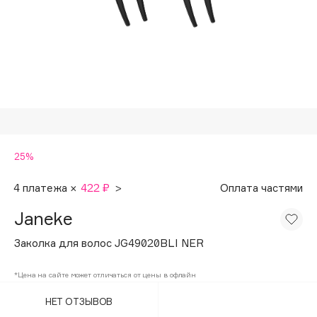
Подарки
Tom Ford
HFC
Для дома
Angiopharm
Техника
KIKO Milano
Estée Lauder
Clarins
0 - 9
25%
100BON
4 платежа ×
422 ₽
>
Оплата частями
22|11
Janeke
Заколка для волос JG49020BLI NER
A
*Цена на сайте может отличаться от цены в офлайн
Acqua di Parma
НЕТ ОТЗЫВОВ
Acque di Italia