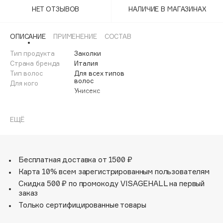
Adele for you
НЕТ ОТЗЫВОВ
НАЛИЧИЕ В МАГАЗИНАХ
Финал лета
Advante
ЭКСКЛЮЗИВ
1 АВГ - 31 АВГ
Aesop
ОПИСАНИЕ
ПРИМЕНЕНИЕ
СОСТАВ
Age Stop
Тип продукта
ЭКСКЛЮЗИВ
Заколки
Страна бренда
Италия
AHFA Cosmetics
Тип волос
Для всех типов
Ajmal
волос
Для кого
Унисекс
Alix Avien
Allies of Skin
ЕЩЁ
AMAN
Amina Daudova Brushes
Amouage
Бесплатная доставка от 1500 ₽
Amuleto Di Casa
Карта 10% всем зарегистрированным пользователям
Angiopharm
ЭКСКЛЮЗИВ
Скидка 500 ₽ по промокоду VISAGEHALL на первый
заказ
Annbeauty
Только сертифицированные товары
Anua
Apadent