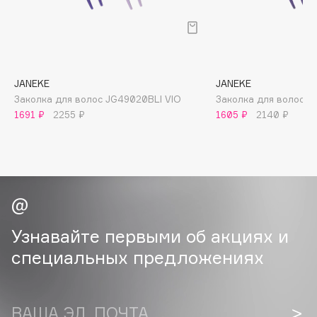
B
Babor
Baffy
Balmain Hair Couture
ЭКСКЛЮЗИВ
JANEKE
JANEKE
Заколка для волос JG49020BLI VIO
Заколка для волос Vi
Banderas
1691 ₽
2255 ₽
1605 ₽
2140 ₽
Basicare
Batiste
Beauty Bomb
Beauty Pati
Beautyblades
НОВИНКА
beautyblender
Узнавайте первыми об акциях и
Bebble
специальных предложениях
Beverly Hills Polo Club
Biodance
Bioderma
ВАША ЭЛ. ПОЧТА