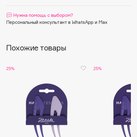
Apagard
Нужна помощь с выбором?
Aravia Professional
Персональный консультант в WhatsApp и Max
Arcadia
Archetype
Architect Demidoff
Похожие товары
ARIVE MAKEUP
Art&Fact
Art-Visage
25%
25%
Artdeco
Astra
Atelier Rebul
Augustinus Bader
Aveda
Avene