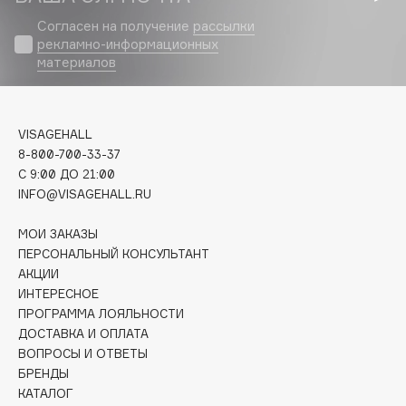
Biomed
Согласен на получение
рассылки
Biorepair
рекламно-информационных
Blanx
материалов
Blistex
BLOME
Boadicea The Victorious
VISAGEHALL
8-800-700-33-37
Bobbi Brown
C 9:00 ДО 21:00
BOOMSHOP
INFO@VISAGEHALL.RU
BORK
Brunello Cucinelli
МОИ ЗАКАЗЫ
ПЕРСОНАЛЬНЫЙ КОНСУЛЬТАНТ
Bvlgari
АКЦИИ
by TERRY
ИНТЕРЕСНОЕ
BY WISHTREND
ПРОГРАММА ЛОЯЛЬНОСТИ
ДОСТАВКА И ОПЛАТА
Byredo
ВОПРОСЫ И ОТВЕТЫ
БРЕНДЫ
КАТАЛОГ
C