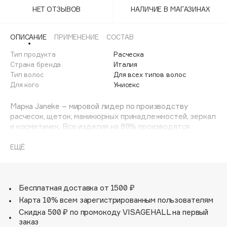
Adele for you
НЕТ ОТЗЫВОВ
НАЛИЧИЕ В МАГАЗИНАХ
Финал лета
Advante
ЭКСКЛЮЗИВ
1 АВГ - 31 АВГ
Aesop
ОПИСАНИЕ
ПРИМЕНЕНИЕ
СОСТАВ
Age Stop
Тип продукта
ЭКСКЛЮЗИВ
Расческа
Страна бренда
Италия
AHFA Cosmetics
Тип волос
Для всех типов волос
Ajmal
Для кого
Унисекс
Alix Avien
Марка Janeke – мировой лидер по производству
Allies of Skin
расчесок, щеток, маникюрных принадлежностей, зеркал
AMAN
и косметичек. Все изделия на 80% производятся
вручную, а инновационные технологии и современные
Amina Daudova Brushes
материалы делают продукцию марки поистине
ЕЩЁ
Amouage
уникальной. Стильный и эргономичный дизайн, яркие
Amuleto Di Casa
цветовые решения – все это приносит истинное
удовольствие от использования аксессуаров Janeke.
Angiopharm
ЭКСКЛЮЗИВ
Бесплатная доставка от 1500 ₽
Annbeauty
Карта 10% всем зарегистрированным пользователям
Anua
Скидка 500 ₽ по промокоду VISAGEHALL на первый
заказ
Apadent