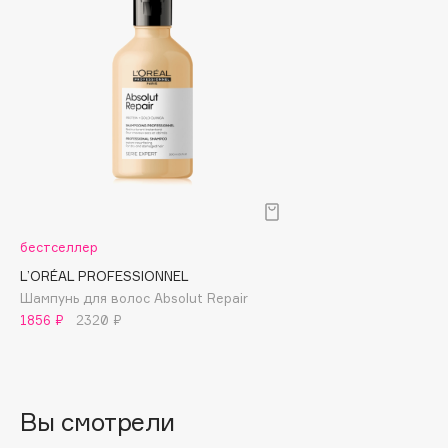
Biomed
Biorepair
Blanx
Blistex
BLOME
Boadicea The Victorious
Bobbi Brown
BOOMSHOP
BORK
бестселлер
Brunello Cucinelli
L’ORÉAL PROFESSIONNEL
Bvlgari
Шампунь для волос Absolut Repair
by TERRY
1856 ₽
2320 ₽
BY WISHTREND
Byredo
Вы смотрели
C