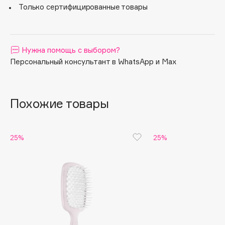
Только сертифицированные товары
Apagard
Aravia Professional
Arcadia
Нужна помощь с выбором?
Archetype
Персональный консультант в WhatsApp и Max
Architect Demidoff
ARIVE MAKEUP
Art&Fact
Похожие товары
Art-Visage
Artdeco
25%
25%
Astra
Atelier Rebul
Augustinus Bader
Aveda
Avene