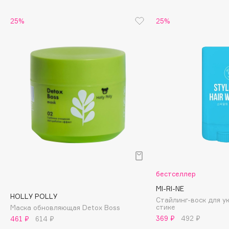
Cadence
25%
25%
Capelli Dorati
Carbon Theory
Carmex
Carolina Herrera
Catrice
Celimax
Cettua
Chupa Chups
Clarette
Clarins
бестселлер
Clarins Precious
НОВИНКА
MI-RI-NE
Clinique
HOLLY POLLY
Стайлинг-воск для у
Clive Christian
стике
Маска обновляющая Detox Boss
369 ₽
492 ₽
461 ₽
614 ₽
Club De Nuit