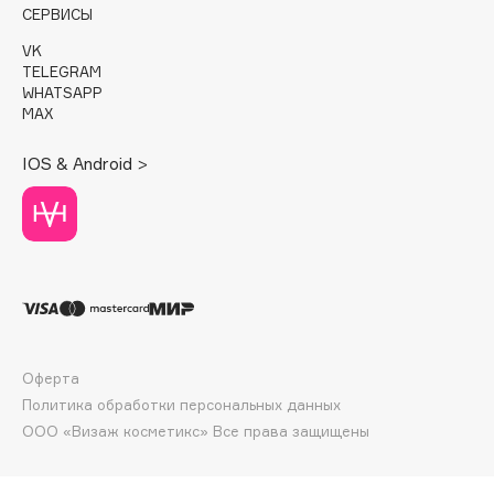
E
СЕРВИСЫ
VK
Eat My
TELEGRAM
Ecolatier
WHATSAPP
MAX
Ecotools
EGIA
IOS & Android >
Eigshow
Elemis
Elian Russia
Elie Saab
Ella Bartsueva Brushes
EMBRACE Haircare
Emmanuelle Jane
Оферта
Enough
Политика обработки персональных данных
EpilProfi
ООО «Визаж косметикс» Все права защищены
Erborian
Essence