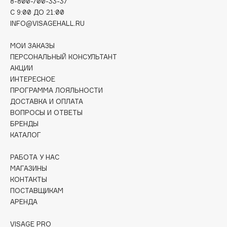
8-800-700-33-37
Deonica
C 9:00 ДО 21:00
Dessange
INFO@VISAGEHALL.RU
Dior
МОИ ЗАКАЗЫ
Divage
ПЕРСОНАЛЬНЫЙ КОНСУЛЬТАНТ
Dolce & Gabbana
АКЦИИ
ИНТЕРЕСНОЕ
Dolomit
ПРОГРАММА ЛОЯЛЬНОСТИ
Dorco
ДОСТАВКА И ОПЛАТА
DP Daily Perfection
ВОПРОСЫ И ОТВЕТЫ
Dr. Vranjes Firenze
БРЕНДЫ
КАТАЛОГ
Dr.Althea
Dr.Ceuracle
РАБОТА У НАС
Dr.Jart+
МАГАЗИНЫ
DSD de Luxe
КОНТАКТЫ
ПОСТАВЩИКАМ
Dyson
АРЕНДА
VISAGE PRO