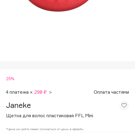
Подарки
Tom Ford
HFC
Для дома
Angiopharm
Техника
KIKO Milano
Estée Lauder
Clarins
0 - 9
25%
100BON
22|11
4 платежа ×
290 ₽
>
Оплата частями
Janeke
A
Щетка для волос пластиковая FFL Mini
Acqua di Parma
*Цена на сайте может отличаться от цены в офлайн
Acque di Italia