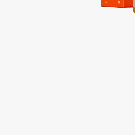
Подарки
0 - 9
Для дома
100BON
22|11
Техника
A
Acqua di Parma
Amina Daudova Brushes
Acque di Italia
Amouage
Adele for you
Amuleto Di Casa
Advante
Angiopharm
ЭКСКЛЮЗИВ
ЭКСКЛЮЗИВ
Aesop
Annbeauty
Age Stop
Anua
ЭКСКЛЮЗИВ
Apadent
AHFA Cosmetics
Apagard
Ajmal