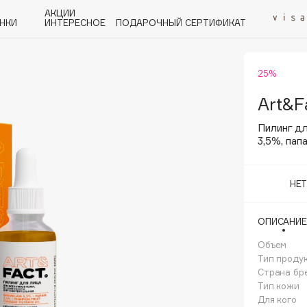
АКЦИИ
НКИ
ИНТЕРЕСНОЕ
ПОДАРОЧНЫЙ СЕРТИФИКАТ
25%
P
Q
R
S
T
U
V
W
Y
Z
А - Я
Art&F
Пилинг д
3,5%, пап
НЕ
Angiopharm
KIKO Milano
ОПИСАНИЕ
Estée Lauder
Объем
Clarins
Тип проду
Страна бр
Тип кожи
Для кого