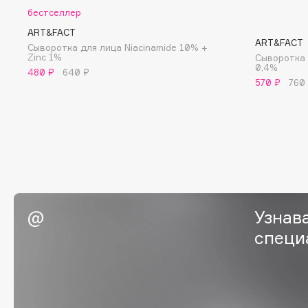
BLOME
бестселлер
ART&FACT
ART&FACT
Сыворотка для лица Niacinamide 10% +
Zinc 1%
Сыворотка 
0,4%
C
480 ₽
640 ₽
570 ₽
760
Cadence
Chupa Chups
Capelli Dorati
Clarette
Carbon Theory
Clarins
Carmex
Clarins Precious
НОВИНКА
Carolina Herrera
Clinique
Catrice
Clive Christian
Узнав
Celimax
Club De Nuit
специ
Cettua
Collagenina