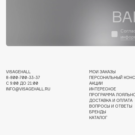
D
ВА
d'Alba
Dior
DABO
Divage
Согла
DARLING*
Dolce & Gabbana
инфор
Darphin
Dolomit
Davines
Dorco
Deonica
DP Daily Perfection
Dessange
Dr. Vranjes Firenze
VISAGEHALL
МОИ ЗАКАЗЫ
8-800-700-33-37
ПЕРСОНАЛЬНЫЙ КОНС
C 9:00 ДО 21:00
АКЦИИ
INFO@VISAGEHALL.RU
ИНТЕРЕСНОЕ
E
ПРОГРАММА ЛОЯЛЬН
ДОСТАВКА И ОПЛАТА
ВОПРОСЫ И ОТВЕТЫ
Eat My
Ella Bartsueva Brushes
БРЕНДЫ
КАТАЛОГ
Ecolatier
EMBRACE Haircare
Ecotools
Emmanuelle Jane
EGIA
Enough