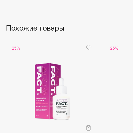
Aravia Professional
Alix Avien
Arcadia
Allies of Skin
Archetype
AMAN
Похожие товары
B
25%
25%
Babor
beautyblender
Baffy
Bebble
Balmain Hair Couture
Beverly Hills Polo Club
ЭКСКЛЮЗИВ
Biodance
Banderas
Bioderma
Basicare
Biomed
Batiste
Biorepair
Beauty Bomb
Blanx
Beauty Pati
Blistex
Beautyblades
НОВИНКА