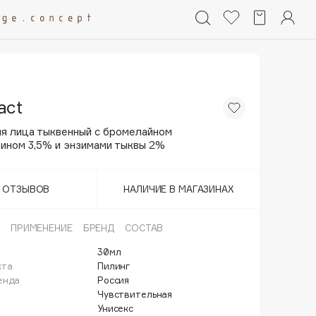
act
ля лица тыквенный с бромелайном
аином 3,5% и энзимами тыквы 2%
Т ОТЗЫВОВ
НАЛИЧИЕ В МАГАЗИНАХ
ПРИМЕНЕНИЕ
БРЕНД
СОСТАВ
30мл
кта
Пилинг
енда
Россия
Чувствительная
Унисекс