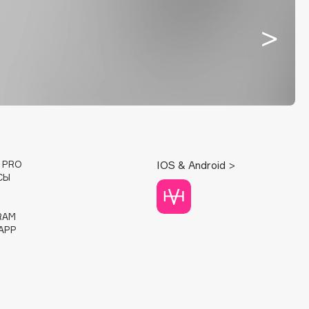
E PRO
IOS & Android >
СЫ
RAM
APP