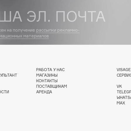
ША ЭЛ. ПОЧТА
Dr.Althea
Dr.Ceuracle
сен на получение
рассылки рекламно-
Dr.Jart+
мационных материалов
DSD de Luxe
Dyson
РАБОТА У НАС
VISAG
УЛЬТАНТ
МАГАЗИНЫ
СЕРВИ
КОНТАКТЫ
ПОСТАВЩИКАМ
VK
ОСТИ
АРЕНДА
TELEG
WHATS
MAX
Estrâde
Estée Lauder
Etat Pur
Etude House