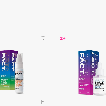
Aveda
Avene
25%
Boadicea The Victorious
Bobbi Brown
BOOMSHOP
BORK
Brunello Cucinelli
Bvlgari
by TERRY
BY WISHTREND
Byredo