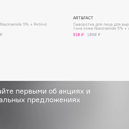
ART&FACT
Niacinamide 5% + Retinol
Сыворотка для лица для вы
тона кожи Niacinamide 5% + 
 ₽
810 ₽
1080 ₽
Consly
Corimo
CosRX
Cottolina
Crescina
Cunzite
айте первыми об акциях и
Curaprox
альных предложениях