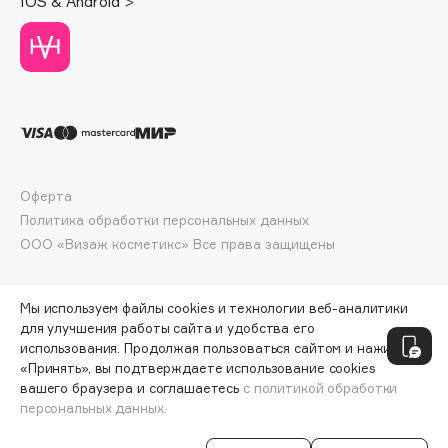
IOS & Android >
Deonica
Dessange
Dior
Divage
Dolce & Gabbana
Dolomit
Dorco
Оферта
DP Daily Perfection
Политика обработки персональных данных
Dr. Vranjes Firenze
ООО «Визаж косметикс» Все права защищены
Dr.Althea
Dr.Ceuracle
Мы используем файлы cookies и технологии веб-аналитики
Dr.Jart+
для улучшения работы сайта и удобства его
использования. Продолжая пользоваться сайтом и нажимая
DSD de Luxe
«Принять», вы подтверждаете использование cookies
Dyson
вашего браузера и соглашаетесь
с политикой обработки
персональных данных.
СООБЩИТЬ О ПОСТУПЛЕНИИ
1665 ₽