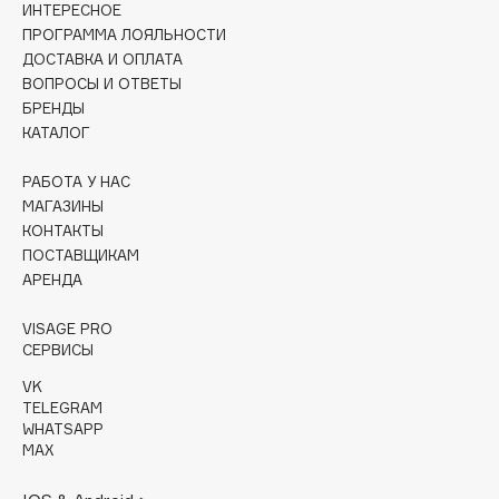
ИНТЕРЕСНОЕ
Collagenina
ПРОГРАММА ЛОЯЛЬНОСТИ
Consly
ДОСТАВКА И ОПЛАТА
Corimo
ВОПРОСЫ И ОТВЕТЫ
CosRX
БРЕНДЫ
КАТАЛОГ
Cottolina
Crescina
РАБОТА У НАС
Cunzite
МАГАЗИНЫ
КОНТАКТЫ
Curaprox
ПОСТАВЩИКАМ
АРЕНДА
D
VISAGE PRO
СЕРВИСЫ
d'Alba
VK
DABO
TELEGRAM
DARLING*
WHATSAPP
MAX
Darphin
Davines