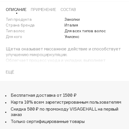
Adele for you
Финал лета
ОПИСАНИЕ
ПРИМЕНЕНИЕ
СОСТАВ
Advante
ЭКСКЛЮЗИВ
1 АВГ - 31 АВГ
Тип продукта
Заколки
Aesop
Страна бренда
Италия
Age Stop
Тип волос
ЭКСКЛЮЗИВ
Для всех типов волос
Для кого
Унисекс
AHFA Cosmetics
Ajmal
Щетка оказывает массажное действие и способствует
Alix Avien
улучшению микроциркуляции.
Облегчает процесс ухода и укладки, выполняет
Allies of Skin
расслабляющую функцию.
AMAN
Широкое расположение кончиков позволяет охватить
ЕЩЁ
большой участок и безопасно расчесывать влажные
Amina Daudova Brushes
волосы.
Amouage
Размер : 8,5x8,5x3,5 см
Amuleto Di Casa
Бесплатная доставка от 1500 ₽
Карта 10% всем зарегистрированным пользователям
Angiopharm
ЭКСКЛЮЗИВ
Скидка 500 ₽ по промокоду VISAGEHALL на первый
Annbeauty
заказ
Anua
Только сертифицированные товары
Apadent