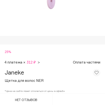
Подарки
Tom Ford
HFC
Для дома
Angiopharm
Техника
KIKO Milano
Estée Lauder
Clarins
0 - 9
25%
100BON
4 платежа ×
312 ₽
>
Оплата частями
22|11
Janeke
Щетка для волос NER
A
*Цена на сайте может отличаться от цены в офлайн
Acqua di Parma
НЕТ ОТЗЫВОВ
Acque di Italia