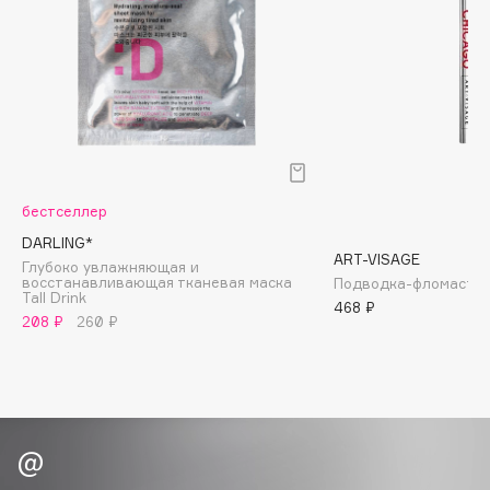
Biomed
Biorepair
Blanx
Blistex
BLOME
Boadicea The Victorious
Bobbi Brown
бестселлер
BOOMSHOP
DARLING*
BORK
ART-VISAGE
Глубоко увлажняющая и
Brunello Cucinelli
восстанавливающая тканевая маска
Подводка-фломастер 
Tall Drink
468 ₽
Bvlgari
208 ₽
260 ₽
by TERRY
BY WISHTREND
Byredo
C