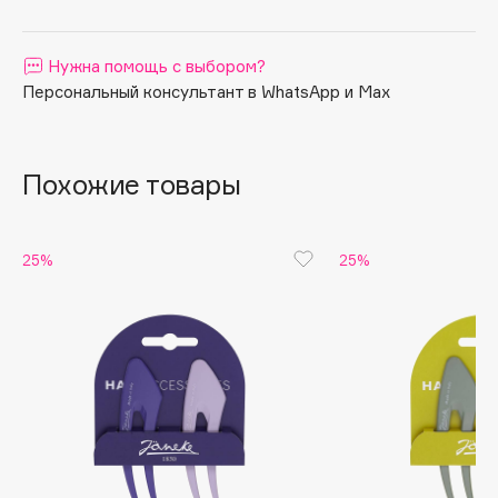
Apagard
Aravia Professional
Нужна помощь с выбором?
Arcadia
Персональный консультант в WhatsApp и Max
Archetype
Architect Demidoff
Похожие товары
ARIVE MAKEUP
Art&Fact
Art-Visage
25%
25%
Artdeco
Astra
Atelier Rebul
Augustinus Bader
Aveda
Avene