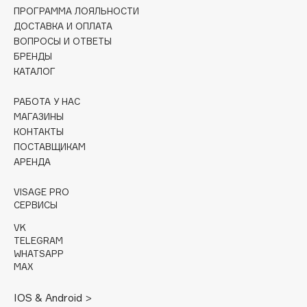
Collagenina
ПРОГРАММА ЛОЯЛЬНОСТИ
Consly
ДОСТАВКА И ОПЛАТА
ВОПРОСЫ И ОТВЕТЫ
Corimo
БРЕНДЫ
CosRX
КАТАЛОГ
Cottolina
РАБОТА У НАС
Crescina
МАГАЗИНЫ
Cunzite
КОНТАКТЫ
Curaprox
ПОСТАВЩИКАМ
АРЕНДА
D
VISAGE PRO
СЕРВИСЫ
d'Alba
VK
DABO
TELEGRAM
WHATSAPP
DARLING*
MAX
Darphin
IOS & Android >
Davines