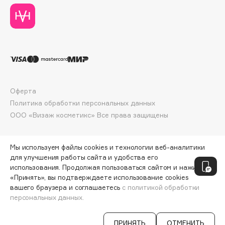
Deonica
Dessange
Dior
Divage
Dolce & Gabbana
Dolomit
Оферта
Dorco
Политика обработки персональных данных
DP Daily Perfection
ООО «Визаж косметикс» Все права защищены
Dr. Vranjes Firenze
Dr.Althea
Мы используем файлы cookies и технологии веб-аналитики
Dr.Ceuracle
для улучшения работы сайта и удобства его
Dr.Jart+
использования. Продолжая пользоваться сайтом и нажимая
DSD de Luxe
«Принять», вы подтверждаете использование cookies
вашего браузера и соглашаетесь
с политикой обработки
Dyson
персональных данных.
СООБЩИТЬ О ПОСТУПЛЕНИИ
686 ₽
ПРИНЯТЬ
ОТМЕНИТЬ