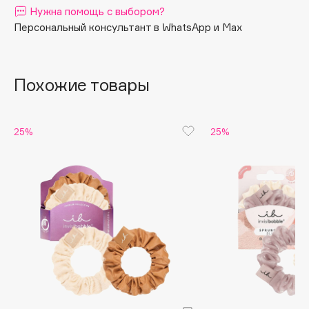
Нужна помощь с выбором?
Apagard
Персональный консультант в WhatsApp и Max
Aravia Professional
Arcadia
Archetype
Похожие товары
Architect Demidoff
ARIVE MAKEUP
25%
25%
Art&Fact
Art-Visage
Artdeco
Astra
Atelier Rebul
Augustinus Bader
Aveda
Avene