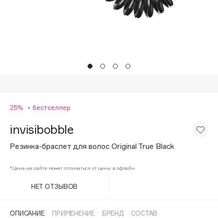
Подарки
Tom Ford
HFC
Для дома
Angiopharm
Техника
KIKO Milano
Estée Lauder
Clarins
0 - 9
25%
бестселлер
invisibobble
100BON
22|11
Резинка-браслет для волос Original True Black
*Цена на сайте может отличаться от цены в офлайн
A
НЕТ ОТЗЫВОВ
Acqua di Parma
Acque di Italia
ОПИСАНИЕ
ПРИМЕНЕНИЕ
БРЕНД
СОСТАВ