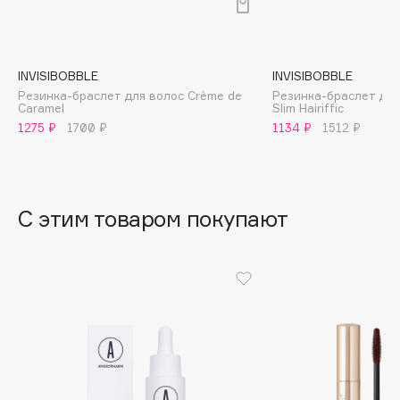
B
Babor
Baffy
INVISIBOBBLE
INVISIBOBBLE
Резинка-браслет для волос Crème de
Резинка-браслет для
Balmain Hair Couture
ЭКСКЛЮЗИВ
Caramel
Slim Hairiffic
Banderas
1275 ₽
1700 ₽
1134 ₽
1512 ₽
Basicare
Batiste
Beauty Bomb
С этим товаром покупают
Beauty Pati
Beautyblades
НОВИНКА
beautyblender
Bebble
Beverly Hills Polo Club
Biodance
Bioderma