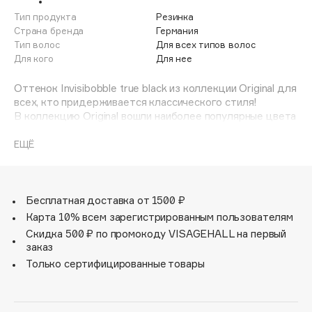
Adele for you
Тип продукта
Резинка
Финал лета
Advante
Страна бренда
Германия
ЭКСКЛЮЗИВ
Тип волос
Для всех типов волос
1 АВГ - 31 АВГ
Aesop
Для кого
Для нее
Age Stop
ЭКСКЛЮЗИВ
Оттенок Invisibobble true black из коллекции Original для
AHFA Cosmetics
всех, кто придерживается классического стиля!
Ajmal
В коллекцию Original вошли наиболее популярные цвета
резинок-браслетов, а также новые цвета для создания
Alix Avien
безупречного образа на каждый день.
ЕЩЁ
Allies of Skin
Резинки-браслеты Invisibobble подходят для всех типов
AMAN
волос, надежно фиксируют прическу, не оставляют
заломов и не вызывают головную боль. Кроме того, они
Amina Daudova Brushes
не намокают и не вызывают аллергию при контакте с
Бесплатная доставка от 1500 ₽
Amouage
кожей, поскольку изготовлены из искусственной смолы.
Карта 10% всем зарегистрированным пользователям
Amuleto Di Casa
Скидка 500 ₽ по промокоду VISAGEHALL на первый
заказ
Angiopharm
ЭКСКЛЮЗИВ
Только сертифицированные товары
Annbeauty
Anua
Apadent