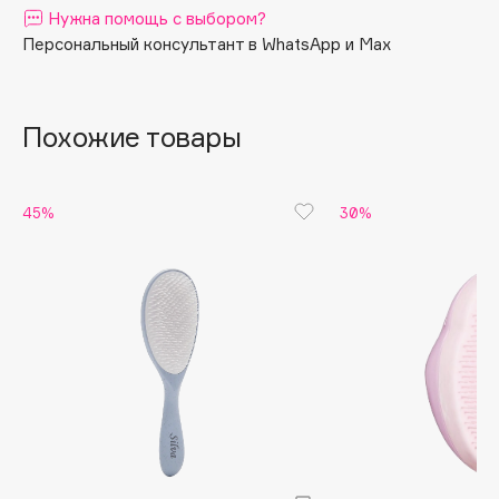
Нужна помощь с выбором?
Apagard
Персональный консультант в WhatsApp и Max
Aravia Professional
Arcadia
Archetype
Похожие товары
Architect Demidoff
ARIVE MAKEUP
45%
30%
Art&Fact
Art-Visage
Artdeco
Astra
Atelier Rebul
Augustinus Bader
Aveda
Avene