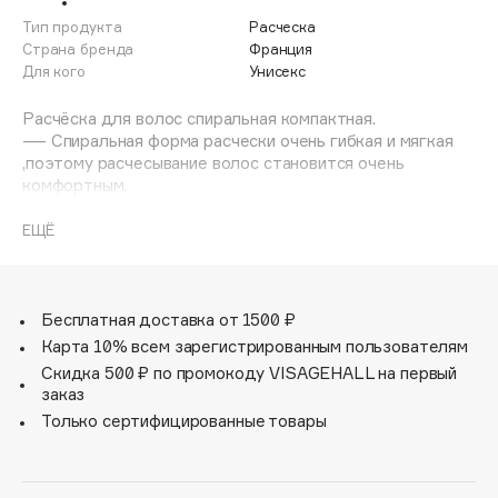
Adele for you
Тип продукта
Расческа
Финал лета
Advante
Страна бренда
Франция
ЭКСКЛЮЗИВ
Для кого
Унисекс
1 АВГ - 31 АВГ
Aesop
Age Stop
Расчёска для волос спиральная компактная.
ЭКСКЛЮЗИВ
— Спиральная форма расчески очень гибкая и мягкая
AHFA Cosmetics
,поэтому расчесывание волос становится очень
Ajmal
комфортным.
— Зубья расчески гибкие и прочные, обеспечивают
Alix Avien
легкое распутывание волос.
ЕЩЁ
Allies of Skin
— Отличный массаж головы.
AMAN
— Подходит для любого типа волос.
Amina Daudova Brushes
Бесплатная доставка от 1500 ₽
Amouage
Карта 10% всем зарегистрированным пользователям
Amuleto Di Casa
Скидка 500 ₽ по промокоду VISAGEHALL на первый
заказ
Angiopharm
ЭКСКЛЮЗИВ
Только сертифицированные товары
Annbeauty
Anua
Apadent