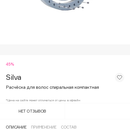
Подарки
Tom Ford
HFC
Для дома
Angiopharm
Техника
KIKO Milano
Estée Lauder
Clarins
0 - 9
45%
Silva
100BON
22|11
Расчёска для волос спиральная компактная
*Цена на сайте может отличаться от цены в офлайн
A
НЕТ ОТЗЫВОВ
Acqua di Parma
Acque di Italia
ОПИСАНИЕ
ПРИМЕНЕНИЕ
СОСТАВ