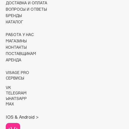
ДОСТАВКА И ОПЛАТА
Collagenina
ВОПРОСЫ И ОТВЕТЫ
Consly
БРЕНДЫ
Corimo
КАТАЛОГ
CosRX
РАБОТА У НАС
Cottolina
МАГАЗИНЫ
Crescina
КОНТАКТЫ
Cunzite
ПОСТАВЩИКАМ
АРЕНДА
Curaprox
VISAGE PRO
СЕРВИСЫ
D
VK
TELEGRAM
d'Alba
WHATSAPP
DABO
MAX
DARLING*
IOS & Android >
Darphin
Davines