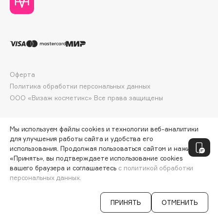
Deonica
Dessange
Dior
Divage
Dolce & Gabbana
Оферта
Dolomit
Политика обработки персональных данных
Dorco
ООО «Визаж косметикс» Все права защищены
DP Daily Perfection
Dr. Vranjes Firenze
Мы используем файлы cookies и технологии веб-аналитики
Dr.Althea
для улучшения работы сайта и удобства его
Dr.Ceuracle
использования. Продолжая пользоваться сайтом и нажимая
Dr.Jart+
«Принять», вы подтверждаете использование cookies
вашего браузера и соглашаетесь
с политикой обработки
DSD de Luxe
персональных данных.
СООБЩИТЬ О ПОСТУПЛЕНИИ
580 ₽
Dyson
ПРИНЯТЬ
ОТМЕНИТЬ