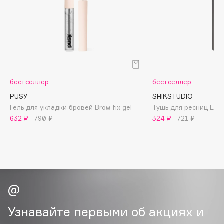
Biomed
Biorepair
Blanx
Blistex
BLOME
Boadicea The Victorious
бестселлер
бестселлер
Bobbi Brown
PUSY
SHIKSTUDIO
BOOMSHOP
Гель для укладки бровей Brow fix gel
Тушь для ресниц Extr
BORK
632 ₽
790 ₽
324 ₽
721 ₽
Brunello Cucinelli
Bvlgari
by TERRY
BY WISHTREND
Byredo
Узнавайте первыми об акциях и
C