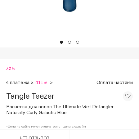
Подарки
Tom Ford
HFC
Для дома
Angiopharm
Техника
KIKO Milano
Estée Lauder
Clarins
0 - 9
30%
100BON
4 платежа ×
411 ₽
>
Оплата частями
22|11
Tangle Teezer
Расческа для волос The Ultimate Wet Detangler
A
Naturally Curly Galactic Blue
Acqua di Parma
*Цена на сайте может отличаться от цены в офлайн
Acque di Italia
НЕТ ОТЗЫВОВ