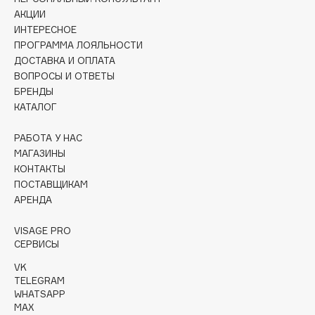
Collagenina
АКЦИИ
Consly
ИНТЕРЕСНОЕ
ПРОГРАММА ЛОЯЛЬНОСТИ
Corimo
ДОСТАВКА И ОПЛАТА
CosRX
ВОПРОСЫ И ОТВЕТЫ
Cottolina
БРЕНДЫ
Crescina
КАТАЛОГ
Cunzite
РАБОТА У НАС
Curaprox
МАГАЗИНЫ
КОНТАКТЫ
ПОСТАВЩИКАМ
D
АРЕНДА
d'Alba
VISAGE PRO
СЕРВИСЫ
DABO
DARLING*
VK
TELEGRAM
Darphin
WHATSAPP
Davines
MAX