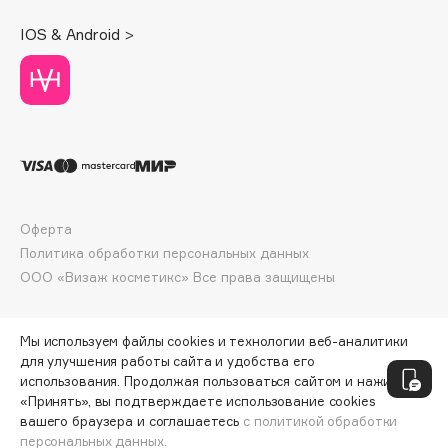
Deonica
IOS & Android >
Dessange
Dior
Divage
Dolce & Gabbana
Dolomit
Dorco
DP Daily Perfection
Оферта
Dr. Vranjes Firenze
Политика обработки персональных данных
Dr.Althea
ООО «Визаж косметикс» Все права защищены
Dr.Ceuracle
Dr.Jart+
Мы используем файлы cookies и технологии веб-аналитики
DSD de Luxe
для улучшения работы сайта и удобства его
Dyson
использования. Продолжая пользоваться сайтом и нажимая
«Принять», вы подтверждаете использование cookies
вашего браузера и соглашаетесь
с политикой обработки
персональных данных.
СООБЩИТЬ О ПОСТУПЛЕНИИ
2349 ₽