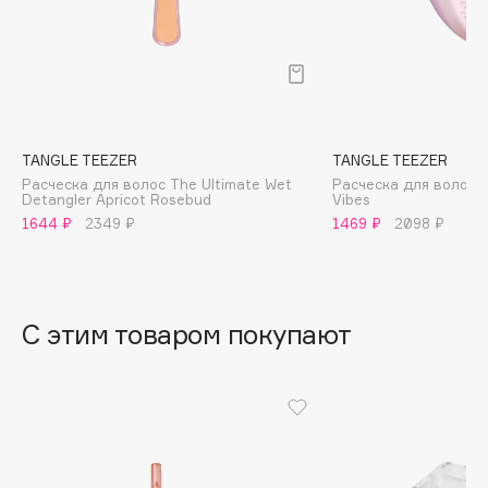
B
Babor
Baffy
Balmain Hair Couture
ЭКСКЛЮЗИВ
Banderas
TANGLE TEEZER
TANGLE TEEZER
Расческа для волос The Ultimate Wet
Расческа для волос T
Basicare
Detangler Apricot Rosebud
Vibes
Batiste
1644 ₽
2349 ₽
1469 ₽
2098 ₽
Beauty Bomb
Beauty Pati
Beautyblades
НОВИНКА
С этим товаром покупают
beautyblender
Bebble
Beverly Hills Polo Club
Biodance
Bioderma