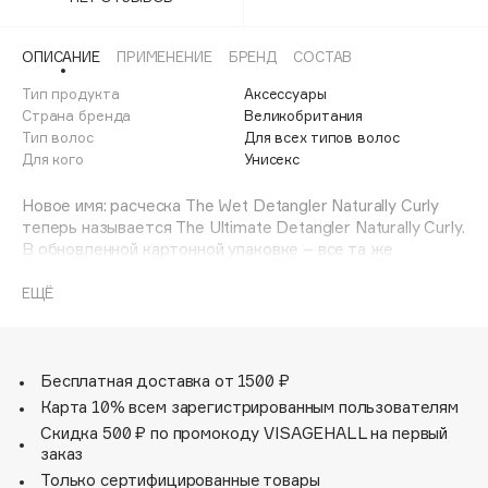
Adele for you
Финал лета
Advante
ЭКСКЛЮЗИВ
ОПИСАНИЕ
ПРИМЕНЕНИЕ
БРЕНД
СОСТАВ
1 АВГ - 31 АВГ
Aesop
Тип продукта
Аксессуары
Age Stop
Страна бренда
Великобритания
ЭКСКЛЮЗИВ
Тип волос
Для всех типов волос
AHFA Cosmetics
Для кого
Унисекс
Ajmal
Новое имя: расческа The Wet Detangler Naturally Curly
Alix Avien
теперь называется The Ultimate Detangler Naturally Curly.
Allies of Skin
В обновленной картонной упаковке – все та же
AMAN
расческа! Расческа Tangle Teezer The Ultimate Detangler
Naturally Curly Galactic Blue разработана для
ЕЩЁ
Amina Daudova Brushes
ежедневного ухода за очень кудрявыми волосами (от
Amouage
типов 3С до 4С) и подходит для распутывания влажных
волос. У модели The Naturally Curly, по сравнению с
Amuleto Di Casa
классической The Wet Detangler, более упругие зубчики,
Бесплатная доставка от 1500 ₽
Angiopharm
ЭКСКЛЮЗИВ
которые позволяют расчесать даже очень сильно
Карта 10% всем зарегистрированным пользователям
Annbeauty
вьющиеся волосы. Расческа скользит по влажным
Скидка 500 ₽ по промокоду VISAGEHALL на первый
прядям, сохраняя естественный изгиб завитков.
Anua
заказ
Благодаря эргономичной ручке расческой удобно
Только сертифицированные товары
Apadent