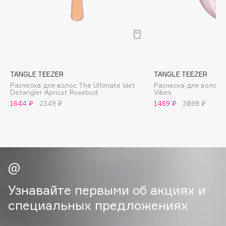
B
Babor
Baffy
Balmain Hair Couture
ЭКСКЛЮЗИВ
Banderas
TANGLE TEEZER
TANGLE TEEZER
Расческа для волос The Ultimate Wet
Расческа для волос T
Basicare
Detangler Apricot Rosebud
Vibes
Batiste
1644 ₽
2349 ₽
1469 ₽
2098 ₽
Beauty Bomb
Beauty Pati
Beautyblades
НОВИНКА
beautyblender
Bebble
Beverly Hills Polo Club
Узнавайте первыми об акциях и
Biodance
специальных предложениях
Bioderma