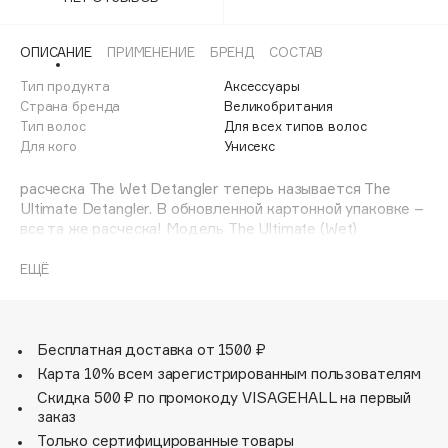
Adele for you
Финал лета
Advante
ЭКСКЛЮЗИВ
ОПИСАНИЕ
ПРИМЕНЕНИЕ
БРЕНД
СОСТАВ
1 АВГ - 31 АВГ
Aesop
Тип продукта
Аксессуары
Age Stop
Страна бренда
Великобритания
ЭКСКЛЮЗИВ
Тип волос
Для всех типов волос
AHFA Cosmetics
Для кого
Унисекс
Ajmal
расческа The Wet Detangler теперь называется The
Alix Avien
Ultimate Detangler. В обновленной картонной упаковке –
Allies of Skin
все та же расческа! Модель The Ultimate (Wet)
AMAN
Detangler Henna Red предназначена для ежедневного
ухода за прямыми и волнистыми волосами,
ЕЩЁ
Amina Daudova Brushes
представлена в глубоком бордовом оттенке. The
Amouage
Ultimate Detangler рекомендована для распутывания
влажных волос. Расческа легко скользит по волосам, не
Amuleto Di Casa
травмирует их и предупреждает ломкость. 325
Бесплатная доставка от 1500 ₽
Angiopharm
ЭКСКЛЮЗИВ
двухуровневых гибких зубчиков позволяют легко и
Карта 10% всем зарегистрированным пользователям
Annbeauty
бережно распутывать влажные волосы. Благодаря
Скидка 500 ₽ по промокоду VISAGEHALL на первый
эргономичной ручке расческой удобно распределять
Anua
заказ
бальзамы и маски для волос.
Только сертифицированные товары
Apadent