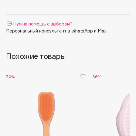
Apagard
Aravia Professional
Нужна помощь с выбором?
Arcadia
Персональный консультант в WhatsApp и Max
Archetype
Architect Demidoff
ARIVE MAKEUP
Похожие товары
Art&Fact
Art-Visage
Artdeco
30%
30%
Astra
Atelier Rebul
Augustinus Bader
Aveda
Avene