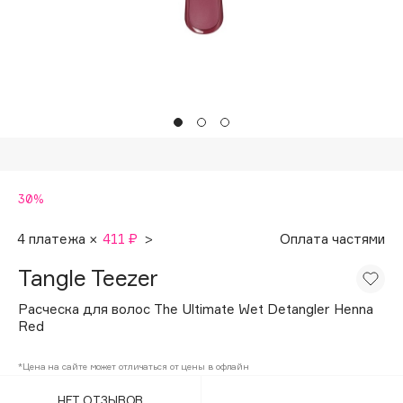
Подарки
Tom Ford
HFC
Для дома
Angiopharm
Техника
KIKO Milano
Estée Lauder
Clarins
0 - 9
30%
100BON
4 платежа ×
411 ₽
>
Оплата частями
22|11
Tangle Teezer
Расческа для волос The Ultimate Wet Detangler Henna
A
Red
Acqua di Parma
*Цена на сайте может отличаться от цены в офлайн
Acque di Italia
НЕТ ОТЗЫВОВ