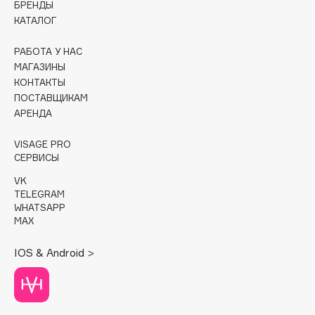
БРЕНДЫ
КАТАЛОГ
Cadence
Capelli Dorati
РАБОТА У НАС
Carbon Theory
МАГАЗИНЫ
КОНТАКТЫ
Carmex
ПОСТАВЩИКАМ
Carolina Herrera
АРЕНДА
Catrice
Celimax
VISAGE PRO
СЕРВИСЫ
Cettua
VK
Chupa Chups
TELEGRAM
Clarette
WHATSAPP
MAX
Clarins
Clarins Precious
НОВИНКА
IOS & Android >
Clinique
Clive Christian
Club De Nuit