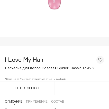
Подарки
Tom Ford
HFC
Для дома
Angiopharm
Техника
KIKO Milano
Estée Lauder
Clarins
0 - 9
I Love My Hair
100BON
Расческа для волос Розовая Spider Classic 1503 S
22|11
*Цена на сайте может отличаться от цены в офлайн
A
НЕТ ОТЗЫВОВ
Acqua di Parma
ОПИСАНИЕ
ПРИМЕНЕНИЕ
СОСТАВ
Acque di Italia