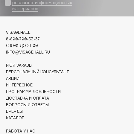
Biomed
рекламно-информационных
материалов
Biorepair
Blanx
Blistex
VISAGEHALL
BLOME
8-800-700-33-37
Boadicea The Victorious
C 9:00 ДО 21:00
Bobbi Brown
INFO@VISAGEHALL.RU
BOOMSHOP
МОИ ЗАКАЗЫ
BORK
ПЕРСОНАЛЬНЫЙ КОНСУЛЬТАНТ
Brunello Cucinelli
АКЦИИ
ИНТЕРЕСНОЕ
Bvlgari
ПРОГРАММА ЛОЯЛЬНОСТИ
by TERRY
ДОСТАВКА И ОПЛАТА
BY WISHTREND
ВОПРОСЫ И ОТВЕТЫ
Byredo
БРЕНДЫ
КАТАЛОГ
C
РАБОТА У НАС