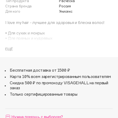
Тип продукта
Расческа
Adele for you
Страна бренда
Россия
Финал лета
Advante
Для кого
Унисекс
ЭКСКЛЮЗИВ
1 АВГ - 31 АВГ
Aesop
I love my hair - лучшее для здоровья и блеска волос!
Age Stop
ЭКСКЛЮЗИВ
• Для сухих и мокрых
AHFA Cosmetics
• Для прямых и кудрявых
Ajmal
• Для густых и истощенных
• Для искусственных и наращённых волос
ЕЩЁ
Alix Avien
Allies of Skin
Защитные шарики, которые обеспечивают комфортное
AMAN
расчесывание и массаж, не травмируя волосы и кожу
головы.
Бесплатная доставка от 1500 ₽
Amina Daudova Brushes
Карта 10% всем зарегистрированным пользователям
Amouage
Каждый пучок щетины содержит пару ультрагибких
Скидка 500 ₽ по промокоду VISAGEHALL на первый
нейлоновых щетинок разной длины:
Amuleto Di Casa
заказ
- длинные помогают распутывать волосы
Angiopharm
Только сертифицированные товары
ЭКСКЛЮЗИВ
- короткие создают дополнительный массажный
эффект, что стимулируеткровообращение и
Annbeauty
способствует росту новых волос.
Anua
Нужна помощь с выбором?
Apadent
• Комфортное расчёсывание