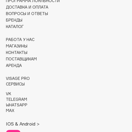
ПРОГРАММА ЛОЯЛЬНОСТИ
Collagenina
ДОСТАВКА И ОПЛАТА
Consly
ВОПРОСЫ И ОТВЕТЫ
Corimo
БРЕНДЫ
КАТАЛОГ
CosRX
Cottolina
РАБОТА У НАС
Crescina
МАГАЗИНЫ
Cunzite
КОНТАКТЫ
ПОСТАВЩИКАМ
Curaprox
АРЕНДА
VISAGE PRO
D
СЕРВИСЫ
VK
d'Alba
TELEGRAM
DABO
WHATSAPP
MAX
DARLING*
Darphin
IOS & Android >
Davines