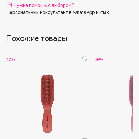
Нужна помощь с выбором?
• Нежный массаж головы
Apagard
Персональный консультант в WhatsApp и Max
Aravia Professional
Arcadia
Archetype
Похожие товары
Architect Demidoff
ARIVE MAKEUP
30%
30%
Art&Fact
Art-Visage
Artdeco
Astra
Atelier Rebul
Augustinus Bader
Aveda
Avene