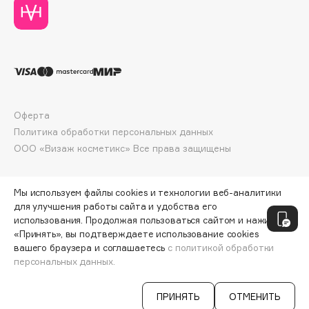
Deonica
Dessange
Dior
Divage
Dolce & Gabbana
Dolomit
Оферта
Dorco
Политика обработки персональных данных
DP Daily Perfection
ООО «Визаж косметикс» Все права защищены
Dr. Vranjes Firenze
Dr.Althea
Мы используем файлы cookies и технологии веб-аналитики
Dr.Ceuracle
для улучшения работы сайта и удобства его
использования. Продолжая пользоваться сайтом и нажимая
Dr.Jart+
«Принять», вы подтверждаете использование cookies
DSD de Luxe
вашего браузера и соглашаетесь
с политикой обработки
Dyson
персональных данных.
СООБЩИТЬ О ПОСТУПЛЕНИИ
1033 ₽
ПРИНЯТЬ
ОТМЕНИТЬ