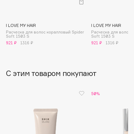
B
Babor
Baffy
I LOVE MY HAIR
I LOVE MY HAIR
Расческа для волос коралловый Spider
Расческа для волос р
Balmain Hair Couture
ЭКСКЛЮЗИВ
Soft 1503 S
Soft 1503 S
Banderas
921 ₽
1316 ₽
921 ₽
1316 ₽
Basicare
Batiste
Beauty Bomb
С этим товаром покупают
Beauty Pati
Beautyblades
НОВИНКА
50%
beautyblender
Bebble
Beverly Hills Polo Club
Biodance
Bioderma