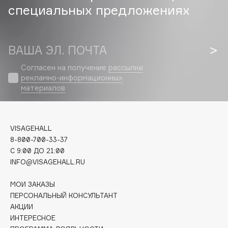
специальных предложениях
Cadence
Capelli Dorati
ВАША ЭЛ. ПОЧТА
Carbon Theory
Carmex
Согласен на получение
рассылки
Carolina Herrera
рекламно-информационных
материалов
Catrice
Celimax
Cettua
VISAGEHALL
Chupa Chups
8-800-700-33-37
Clarette
C 9:00 ДО 21:00
Clarins
INFO@VISAGEHALL.RU
Clarins Precious
МОИ ЗАКАЗЫ
Clinique
ПЕРСОНАЛЬНЫЙ КОНСУЛЬТАНТ
Clive Christian
АКЦИИ
ИНТЕРЕСНОЕ
Club De Nuit