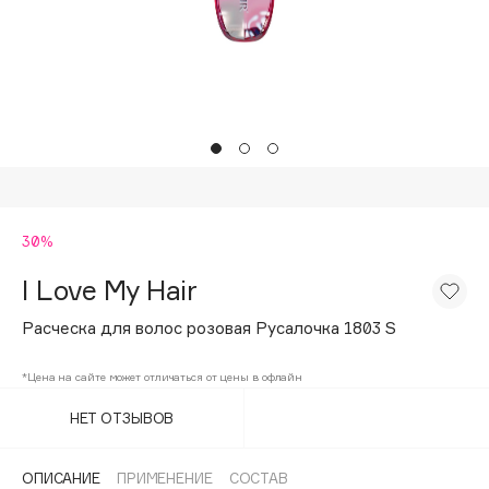
Подарки
Tom Ford
HFC
Для дома
Angiopharm
Техника
KIKO Milano
Estée Lauder
Clarins
0 - 9
30%
I Love My Hair
100BON
22|11
Расческа для волос розовая Русалочка 1803 S
*Цена на сайте может отличаться от цены в офлайн
A
НЕТ ОТЗЫВОВ
Acqua di Parma
Acque di Italia
ОПИСАНИЕ
ПРИМЕНЕНИЕ
СОСТАВ