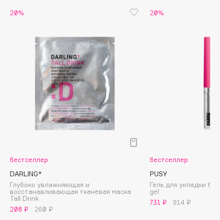
Biomed
20%
20%
Biorepair
Blanx
Blistex
BLOME
Boadicea The Victorious
Bobbi Brown
BOOMSHOP
BORK
Brunello Cucinelli
Bvlgari
by TERRY
бестселлер
бестселлер
BY WISHTREND
DARLING*
PUSY
Byredo
Глубоко увлажняющая и
Гель для укладки бро
восстанавливающая тканевая маска
gel
Tall Drink
731 ₽
914 ₽
208 ₽
260 ₽
C