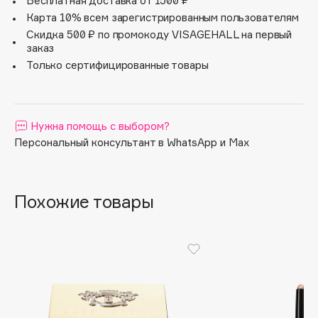
Бесплатная доставка от 1500 ₽
Последний
Steel/Bark
Apagard
Карта 10% всем зарегистрированным пользователям
Скидка 500 ₽ по промокоду VISAGEHALL на первый
Aravia Professional
заказ
Arcadia
Только сертифицированные товары
Archetype
Architect Demidoff
ARIVE MAKEUP
Нужна помощь с выбором?
Art&Fact
Персональный консультант в WhatsApp и Max
Art-Visage
Artdeco
Astra
Похожие товары
Atelier Rebul
Augustinus Bader
Aveda
Avene