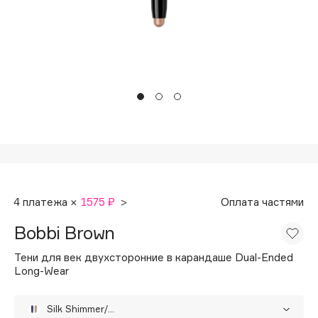
Подарки
Tom Ford
HFC
Для дома
Angiopharm
Техника
KIKO Milano
Estée Lauder
Clarins
0 - 9
100BON
4 платежа ×
1575 ₽
>
Оплата частями
22|11
Bobbi Brown
A
Тени для век двухсторонние в карандаше Dual-Ended
Long-Wear
Acqua di Parma
Acque di Italia
Silk Shimmer/Rich Navy Matte