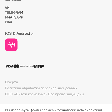
Deonica
VK
Dessange
TELEGRAM
WHATSAPP
Dior
MAX
Divage
Dolce & Gabbana
IOS & Android >
Dolomit
Dorco
DP Daily Perfection
Dr. Vranjes Firenze
Dr.Althea
Dr.Ceuracle
Dr.Jart+
Оферта
Политика обработки персональных данных
DSD de Luxe
ООО «Визаж косметикс» Все права защищены
Dyson
Мы используем файлы cookies и технологии веб-аналитики