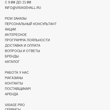
C 9:00 ДО 21:00
Collagenina
INFO@VISAGEHALL.RU
Consly
Corimo
МОИ ЗАКАЗЫ
CosRX
ПЕРСОНАЛЬНЫЙ КОНСУЛЬТАНТ
АКЦИИ
Cottolina
ИНТЕРЕСНОЕ
Crescina
ПРОГРАММА ЛОЯЛЬНОСТИ
Cunzite
ДОСТАВКА И ОПЛАТА
ВОПРОСЫ И ОТВЕТЫ
Curaprox
БРЕНДЫ
КАТАЛОГ
D
РАБОТА У НАС
МАГАЗИНЫ
d'Alba
КОНТАКТЫ
DABO
ПОСТАВЩИКАМ
DARLING*
АРЕНДА
Darphin
VISAGE PRO
Davines
СЕРВИСЫ