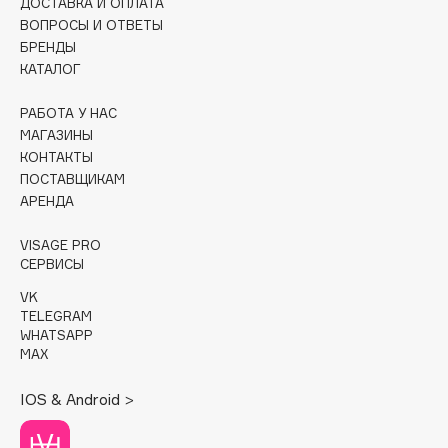
ДОСТАВКА И ОПЛАТА
ВОПРОСЫ И ОТВЕТЫ
Cadence
БРЕНДЫ
Capelli Dorati
КАТАЛОГ
Carbon Theory
РАБОТА У НАС
Carmex
МАГАЗИНЫ
Carolina Herrera
КОНТАКТЫ
Catrice
ПОСТАВЩИКАМ
АРЕНДА
Celimax
Cettua
VISAGE PRO
Chupa Chups
СЕРВИСЫ
Clarette
VK
TELEGRAM
Clarins
WHATSAPP
Clarins Precious
MAX
Clinique
IOS & Android >
Clive Christian
Club De Nuit