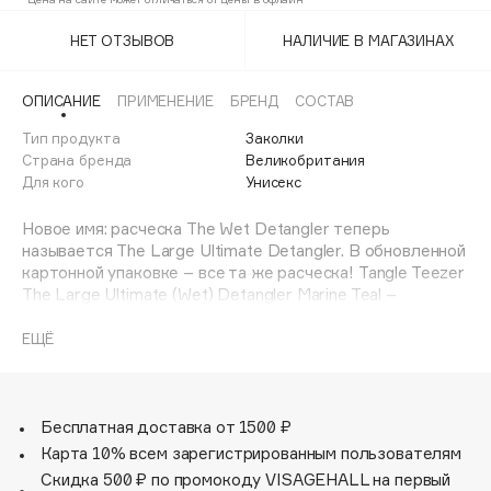
Adele for you
Финал лета
НЕТ ОТЗЫВОВ
НАЛИЧИЕ В МАГАЗИНАХ
Advante
ЭКСКЛЮЗИВ
1 АВГ - 31 АВГ
Aesop
ОПИСАНИЕ
ПРИМЕНЕНИЕ
БРЕНД
СОСТАВ
Age Stop
ЭКСКЛЮЗИВ
Тип продукта
Заколки
AHFA Cosmetics
Страна бренда
Великобритания
Ajmal
Для кого
Унисекс
Alix Avien
Новое имя: расческа The Wet Detangler теперь
Allies of Skin
называется The Large Ultimate Detangler. В обновленной
AMAN
картонной упаковке – все та же расческа! Tangle Teezer
The Large Ultimate (Wet) Detangler Marine Teal –
Amina Daudova Brushes
расческа для ежедневного ухода за длинными или
Amouage
густыми волосами, представлена в зелено-голубом
ЕЩЁ
оттенке. Модель The Large Wet Detangler
Amuleto Di Casa
рекомендована для распутывания влажных волос.
Angiopharm
ЭКСКЛЮЗИВ
Увеличенный размер, а также большее число зубчиков,
Annbeauty
по сравнению с классической моделью The Wet
Бесплатная доставка от 1500 ₽
Detangler, позволяют легко и бережно распутать даже
Карта 10% всем зарегистрированным пользователям
Anua
очень длинные и густые волосы. Расческа легко
Скидка 500 ₽ по промокоду VISAGEHALL на первый
Apadent