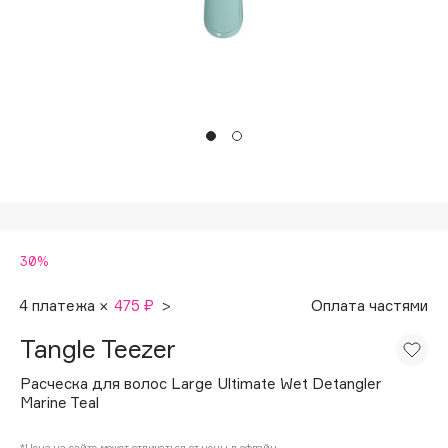
Подарки
Tom Ford
HFC
Для дома
Angiopharm
Техника
KIKO Milano
Estée Lauder
Clarins
0 - 9
30%
100BON
22|11
4 платежа ×
475 ₽
>
Оплата частями
Tangle Teezer
A
Расческа для волос Large Ultimate Wet Detangler
Marine Teal
Acqua di Parma
Acque di Italia
*Цена на сайте может отличаться от цены в офлайн