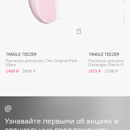
B
Babor
Baffy
Balmain Hair Couture
ЭКСКЛЮЗИВ
Banderas
Basicare
TANGLE TEEZER
TANGLE TEEZER
Batiste
Расческа для волос The Original Pink
Расческа для волос T
Vibes
Detangler Matte Pumi
Beauty Bomb
1469 ₽
2098 ₽
1673 ₽
2390 ₽
Beauty Pati
Beautyblades
НОВИНКА
beautyblender
Bebble
Beverly Hills Polo Club
Biodance
Узнавайте первыми об акциях и
Bioderma
специальных предложениях