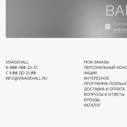
D
ВА
d'Alba
Dior
DABO
Divage
Согла
инфор
DARLING*
Dolce & Gabbana
Darphin
Dolomit
Davines
Dorco
Deonica
DP Daily Perfection
Dessange
Dr. Vranjes Firenze
VISAGEHALL
МОИ ЗАКАЗЫ
8-800-700-33-37
ПЕРСОНАЛЬНЫЙ КОНС
C 9:00 ДО 21:00
АКЦИИ
INFO@VISAGEHALL.RU
ИНТЕРЕСНОЕ
ПРОГРАММА ЛОЯЛЬН
E
ДОСТАВКА И ОПЛАТА
ВОПРОСЫ И ОТВЕТЫ
БРЕНДЫ
Eat My
Ella Bartsueva Brushes
КАТАЛОГ
Ecolatier
EMBRACE Haircare
Ecotools
Emmanuelle Jane
EGIA
Enough