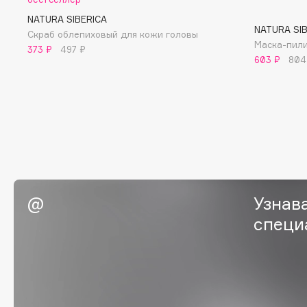
BLOME
NATURA SIBERICA
NATURA SI
Скраб облепиховый для кожи головы
Маска-пили
373 ₽
497 ₽
603 ₽
804
C
Cadence
Chupa Chups
Capelli Dorati
Clarette
Carbon Theory
Clarins
Carmex
Clarins Precious
НОВИНКА
Carolina Herrera
Clinique
Узнав
Catrice
Clive Christian
специ
Celimax
Club De Nuit
Cettua
Collagenina