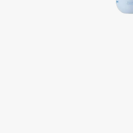
Подарки
0 - 9
Для дома
100BON
22|11
Техника
A
Acqua di Parma
Amina Daudova Brushes
Acque di Italia
Amouage
Adele for you
Amuleto Di Casa
Advante
Angiopharm
ЭКСКЛЮЗИВ
ЭКСКЛЮЗИВ
Aesop
Annbeauty
Age Stop
Anua
ЭКСКЛЮЗИВ
Apadent
AHFA Cosmetics
Apagard
Ajmal