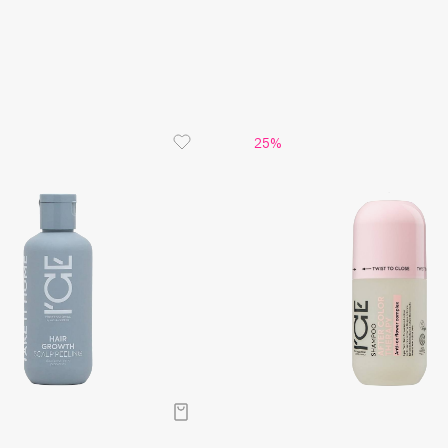
Aveda
Avene
25%
Boadicea The Victorious
Bobbi Brown
BOOMSHOP
BORK
Brunello Cucinelli
Bvlgari
by TERRY
BY WISHTREND
Byredo