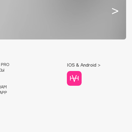
E PRO
IOS & Android >
СЫ
RAM
APP