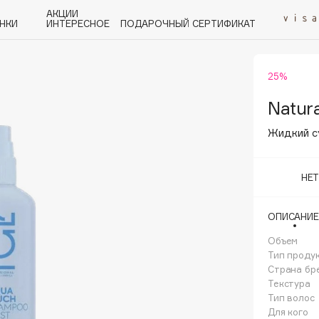
АКЦИИ
НКИ
ИНТЕРЕСНОЕ
ПОДАРОЧНЫЙ СЕРТИФИКАТ
25%
P
Q
R
S
T
U
V
W
Y
Z
А - Я
Natura
Жидкий с
НЕ
Angiopharm
ОПИСАНИЕ
KIKO Milano
Объем
Estée Lauder
Тип проду
Clarins
Страна бр
Текстура
Тип волос
Для кого