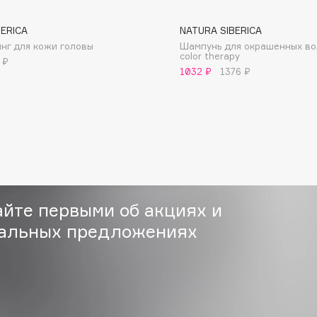
BERICA
NATURA SIBERICA
нг для кожи головы
Шампунь для окрашенных во
color therapy
 ₽
1032 ₽
1376 ₽
Consly
Corimo
CosRX
Cottolina
Crescina
айте первыми об акциях и
Cunzite
альных предложениях
Curaprox