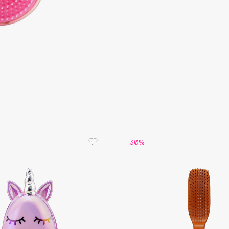
Aveda
Avene
Boadicea The Victorious
Bobbi Brown
BOOMSHOP
30%
BORK
Brunello Cucinelli
Bvlgari
by TERRY
BY WISHTREND
Byredo