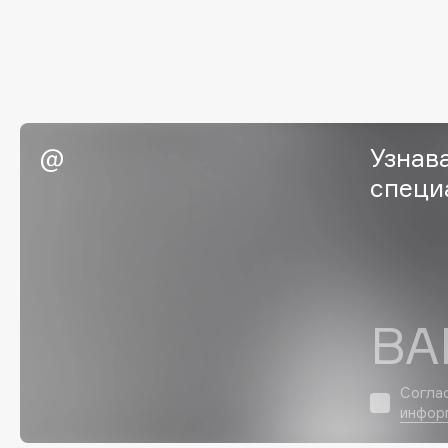
Eigshow
EpilProfi
Elemis
Erborian
Elian Russia
Essence
Elie Saab
Essential Parfums Paris
Узнав
специ
F
FANE
Flipper
Farmstay
FLOEMA
Felce Azzurra
Floraïku
ВА
Fillerina
Forlle'd
ЭКСКЛЮЗИВ
Fiona Franchimon
Согла
инфор