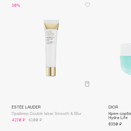
D
30%
d'Alba
Dior
DABO
Divage
DARLING*
Dolce & Gabbana
Darphin
Dolomit
Davines
Dorco
Deonica
DP Daily Perfection
Dessange
Dr. Vranjes Firenze
E
Eat My
Ella Bartsueva Brushes
ESTÉE LAUDER
DIOR
Праймер Double Wear Smooth & Blur
Крем-сорб
Ecolatier
EMBRACE Haircare
Hydra Life
4270 ₽
6100 ₽
Ecotools
Emmanuelle Jane
8350 ₽
EGIA
Enough