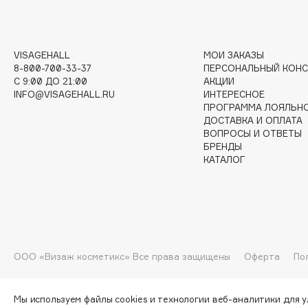
G
Garnier
Giardino Magico
VISAGEHALL
МОИ ЗАКАЗЫ
8-800-700-33-37
ПЕРСОНАЛЬНЫЙ КОНС
Gecko
Gillette
C 9:00 ДО 21:00
АКЦИИ
Geltek
Givenchy
INFO@VISAGEHALL.RU
ИНТЕРЕСНОЕ
ПРОГРАММА ЛОЯЛЬН
Genosys
Global Keratin
ЭКСКЛЮЗИВ
ДОСТАВКА И ОПЛАТА
Global White
Geomar
ВОПРОСЫ И ОТВЕТЫ
БРЕНДЫ
КАТАЛОГ
H
Hadat Cosmetics
HELIBEAUTY
Hamis
Hempz
ООО «Визаж косметикс» Все права защищены
Оферта
По
Hapica
HFC
Мы используем файлы cookies и технологии веб-аналитики для 