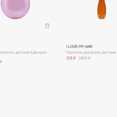
Consly
A
I LOVE MY HAIR
Corimo
ля волос детская Единорог
Расческа для волос детская Z
CosRX
723 ₽
1033 ₽
 ₽
Cottolina
Crescina
Cunzite
Curaprox