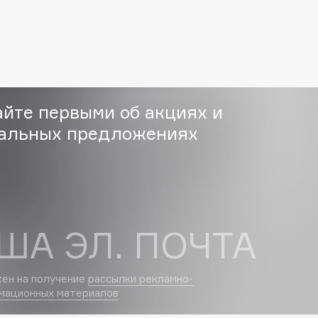
Etude organix
Eva Mosaic
Ex Nihilo
EXOARI L
айте первыми об акциях и
альных предложениях
Fragrance Du Bois
Frederic Malle
Frudia
ША ЭЛ. ПОЧТА
Funny Organix
сен на получение
рассылки рекламно-
мационных материалов