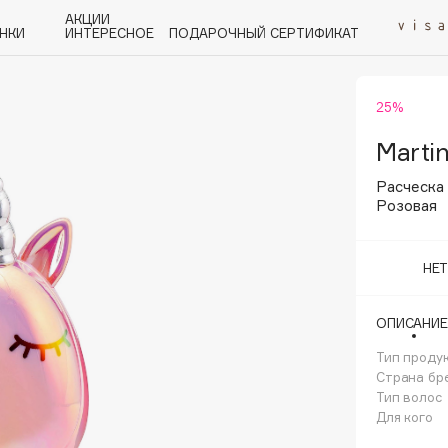
АКЦИИ
НКИ
ИНТЕРЕСНОЕ
ПОДАРОЧНЫЙ СЕРТИФИКАТ
25%
P
Q
R
S
T
U
V
W
Y
Z
А - Я
Martin
Расческа
Розовая
НЕ
Angiopharm
KIKO Milano
ОПИСАНИЕ
Estée Lauder
Тип проду
Clarins
Страна бр
Тип волос
Для кого