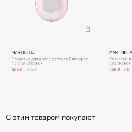
BLOME
C
Cadence
Chupa Chups
MARTINELIA
MARTINELI
Capelli Dorati
Clarette
Расческа для волос детская Единорог
Расческа д
Carbon Theory
Clarins
Перламутровая
Сиреневая
559 ₽
745 ₽
559 ₽
745
Carmex
Clarins Precious
НОВИНКА
Carolina Herrera
Clinique
Catrice
Clive Christian
Celimax
Club De Nuit
Cettua
Collagenina
С этим товаром покупают