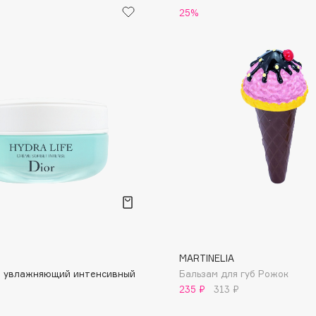
25%
Dr.Althea
Dr.Ceuracle
Dr.Jart+
DSD de Luxe
Dyson
Estrâde
MARTINELIA
е увлажняющий интенсивный
Бальзам для губ Рожок
Estée Lauder
235 ₽
313 ₽
Etat Pur
Etude House