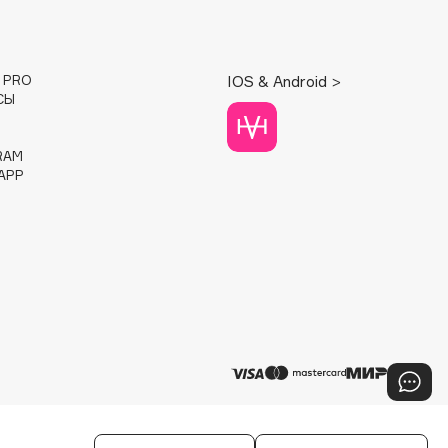
E PRO
IOS & Android >
СЫ
RAM
APP