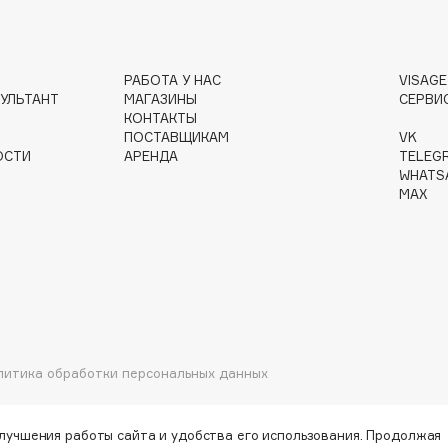
Gourmandise
РАБОТА У НАС
VISAG
УЛЬТАНТ
МАГАЗИНЫ
СЕРВИ
Grace Day
КОНТАКТЫ
Guerlain
ПОСТАВЩИКАМ
VK
ОСТИ
АРЕНДА
TELEG
Guess
WHATS
MAX
Holika Holika
Holly Polly
литика обработки персональных данных
Holy Land
улучшения работы сайта и удобства его использования. Продолжая