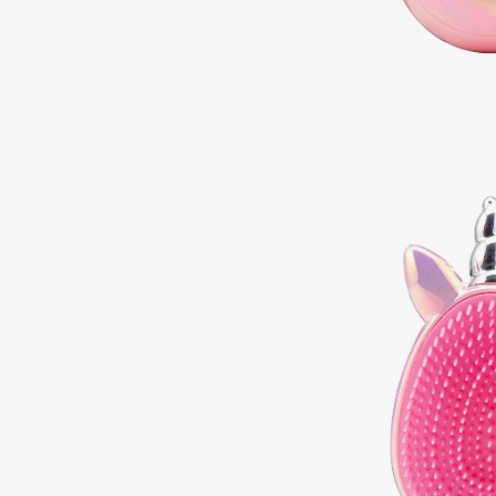
Подарки
0 - 9
Для дома
100BON
22|11
Техника
A
Acqua di Parma
Amina Daudova Brushes
Acque di Italia
Amouage
Adele for you
Amuleto Di Casa
Advante
Angiopharm
ЭКСКЛЮЗИВ
ЭКСКЛЮЗИВ
Aesop
Annbeauty
Age Stop
Anua
ЭКСКЛЮЗИВ
Apadent
AHFA Cosmetics
Apagard
Ajmal