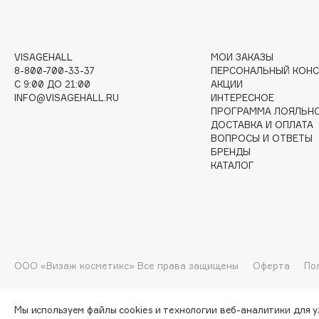
G
VISAGEHALL
МОИ ЗАКАЗЫ
Garnier
Giardino Magico
8-800-700-33-37
ПЕРСОНАЛЬНЫЙ КОНС
C 9:00 ДО 21:00
АКЦИИ
Gecko
Gillette
INFO@VISAGEHALL.RU
ИНТЕРЕСНОЕ
Geltek
Givenchy
ПРОГРАММА ЛОЯЛЬН
Genosys
Global Keratin
ДОСТАВКА И ОПЛАТА
ЭКСКЛЮЗИВ
ВОПРОСЫ И ОТВЕТЫ
Global White
Geomar
БРЕНДЫ
КАТАЛОГ
H
Hadat Cosmetics
HELIBEAUTY
ООО «Визаж косметикс» Все права защищены
Оферта
По
Hamis
Hempz
Hapica
HFC
Мы используем файлы cookies и технологии веб-аналитики для 