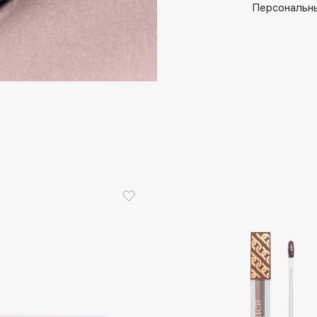
Aveda
Персональны
Avene
Boadicea The Victorious
Bobbi Brown
BOOMSHOP
BORK
Brunello Cucinelli
Bvlgari
by TERRY
BY WISHTREND
Byredo