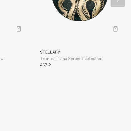
STELLARY
ow
Тени для глаз Serpent collection
467 ₽