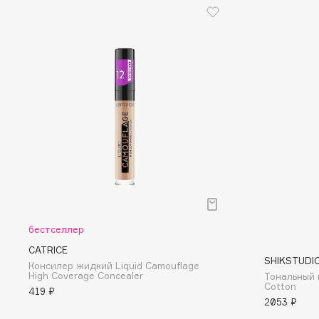
D
d'Alba
Dior
DABO
Divage
DARLING*
Dolce & Gabbana
Darphin
Dolomit
Davines
Dorco
Deonica
DP Daily Perfection
Dessange
Dr. Vranjes Firenze
E
бестселлер
CATRICE
Eat My
Ella Bartsueva Brushes
SHIKSTUDI
Консилер жидкий Liquid Camouflage
High Coverage Concealer
Тональный 
Ecolatier
EMBRACE Haircare
Cotton
419 ₽
Ecotools
Emmanuelle Jane
2053 ₽
EGG
Enough