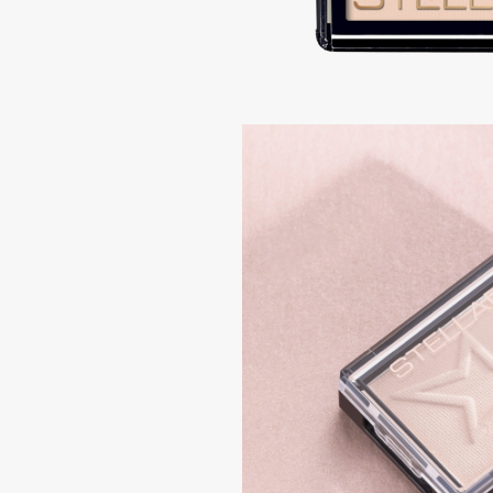
Подарки
0 - 9
Для дома
100BON
22|11
Техника
A
Acqua di Parma
Amina Daudova Brushes
Acque di Italia
Amouage
Adele for you
Amuleto Di Casa
Advante
Angiopharm
ЭКСКЛЮЗИВ
ЭКСКЛЮЗИВ
Aesop
Annbeauty
Age Stop
Anua
ЭКСКЛЮЗИВ
Apadent
AHFA Cosmetics
Apagard
Ajmal