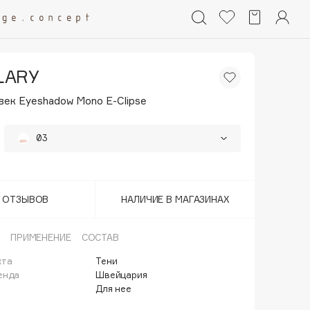
LARY
век Eyeshadow Mono E-Clipse
03
37%
• Последний
08
17
37%
Т ОТЗЫВОВ
НАЛИЧИЕ В МАГАЗИНАХ
18
37%
ПРИМЕНЕНИЕ
СОСТАВ
37%
• Последний
20
кта
Тени
енда
Швейцария
23
37%
Для нее
24
37%