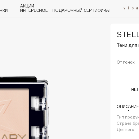
АКЦИИ
НКИ
ИНТЕРЕСНОЕ
ПОДАРОЧНЫЙ СЕРТИФИКАТ
STEL
P
Q
R
S
T
U
V
W
Y
Z
А - Я
Тени для 
Оттенок
Angiopharm
НЕ
KIKO Milano
Estée Lauder
ОПИСАНИЕ
Clarins
Тип проду
Страна бр
Для кого