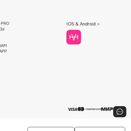
E PRO
IOS & Android >
СЫ
RAM
APP