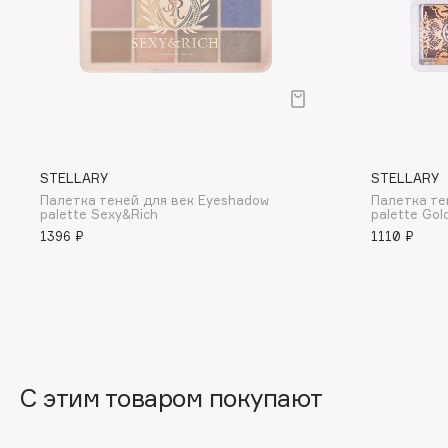
BLOME
C
Cadence
Chupa Chups
STELLARY
STELLARY
Capelli Dorati
Clarette
Палетка теней для век Eyeshadow
Палетка те
Carbon Theory
Clarins
palette Sexy&Rich
palette Gol
1396 ₽
1110 ₽
Carmex
Clarins Precious
НОВИНКА
Carolina Herrera
Clinique
Catrice
Clive Christian
Celimax
Club De Nuit
Cettua
Collagenina
С этим товаром покупают