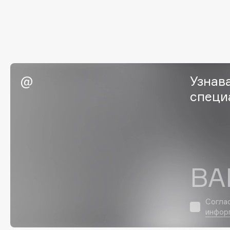
EGIA
EpilProfi
Eigshow
Erborian
Elemis
Essence
Elian Russia
Essential Parfums Paris
Elie Saab
Estrâde
Узнав
специ
F
FANE
Flipper
Farmstay
FLOEMA
ВА
Felce Azzurra
Floraïku
Fillerina
Forlle'd
ЭКСКЛЮЗИВ
Согла
Fiona Franchimon
инфор