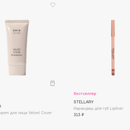
Dr.Althea
Dr.Ceuracle
Dr.Jart+
DSD de Luxe
Dyson
бестселлер
STELLARY
Estée Lauder
O
Карандаш для губ Lipliner
крем для лица Velvet Cover
Etat Pur
313 ₽
Etude House
Etude organix