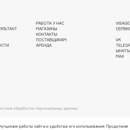
РАБОТА У НАС
VISAG
Gourmandise
УЛЬТАНТ
МАГАЗИНЫ
СЕРВИ
КОНТАКТЫ
Grace Day
ПОСТАВЩИКАМ
VK
Guerlain
ОСТИ
АРЕНДА
TELEG
Guess
WHATS
MAX
Holika Holika
литика обработки персональных данных
Holly Polly
Holy Land
улучшения работы сайта и удобства его использования. Продолжая