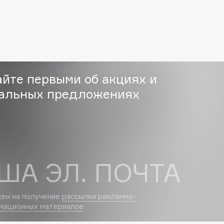
Eva Mosaic
Ex Nihilo
EXOARI L
айте первыми об акциях и
альных предложениях
Fragrance Du Bois
Frederic Malle
ША ЭЛ. ПОЧТА
Frudia
Funny Organix
сен на получение
рассылки рекламно-
мационных материалов