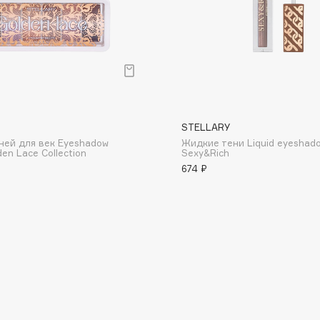
Consly
STELLARY
Corimo
ней для век Eyeshadow
Жидкие тени Liquid eyeshad
CosRX
den Lace Collection
Sexy&Rich
674 ₽
Cottolina
Crescina
Cunzite
Curaprox