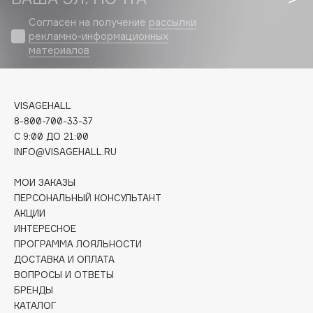
Biomed
Согласен на получение
рассылки
Biorepair
рекламно-информационных
Blanx
материалов
Blistex
BLOME
Boadicea The Victorious
VISAGEHALL
Bobbi Brown
8-800-700-33-37
C 9:00 ДО 21:00
BOOMSHOP
INFO@VISAGEHALL.RU
BORK
Brunello Cucinelli
МОИ ЗАКАЗЫ
ПЕРСОНАЛЬНЫЙ КОНСУЛЬТАНТ
Bvlgari
АКЦИИ
by TERRY
ИНТЕРЕСНОЕ
BY WISHTREND
ПРОГРАММА ЛОЯЛЬНОСТИ
Byredo
ДОСТАВКА И ОПЛАТА
ВОПРОСЫ И ОТВЕТЫ
БРЕНДЫ
C
КАТАЛОГ