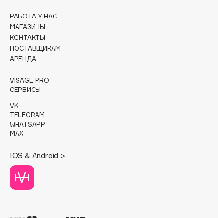
РАБОТА У НАС
Cadence
МАГАЗИНЫ
Capelli Dorati
КОНТАКТЫ
Carbon Theory
ПОСТАВЩИКАМ
Carmex
АРЕНДА
Carolina Herrera
VISAGE PRO
Catrice
СЕРВИСЫ
Celimax
VK
Cettua
TELEGRAM
WHATSAPP
Chupa Chups
MAX
Clarette
Clarins
IOS & Android >
Clarins Precious
НОВИНКА
Clinique
Clive Christian
Club De Nuit