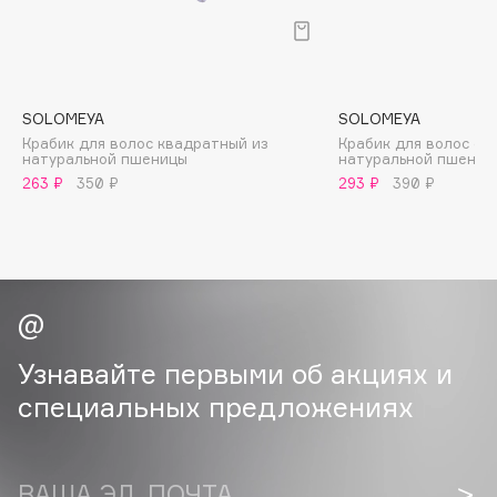
B
Babor
Baffy
SOLOMEYA
SOLOMEYA
Balmain Hair Couture
ЭКСКЛЮЗИВ
Крабик для волос квадратный из
Крабик для волос ов
Banderas
натуральной пшеницы
натуральной пшениц
263 ₽
350 ₽
293 ₽
390 ₽
Basicare
Batiste
Beauty Bomb
Beauty Pati
Beautyblades
НОВИНКА
beautyblender
Узнавайте первыми об акциях и
Bebble
специальных предложениях
Beverly Hills Polo Club
Biodance
Bioderma
ВАША ЭЛ. ПОЧТА