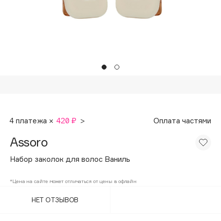
Подарки
Tom Ford
HFC
Для дома
Angiopharm
Техника
KIKO Milano
Estée Lauder
Clarins
0 - 9
4 платежа ×
420 ₽
>
Оплата частями
100BON
Assoro
22|11
Набор заколок для волос Ваниль
A
*Цена на сайте может отличаться от цены в офлайн
НЕТ ОТЗЫВОВ
Acqua di Parma
Acque di Italia