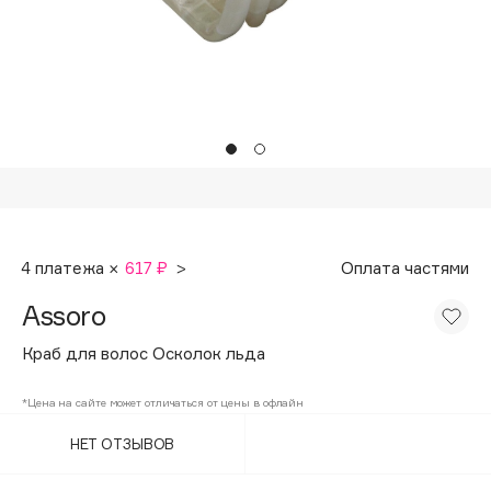
Подарки
Tom Ford
HFC
Для дома
Angiopharm
Техника
KIKO Milano
Estée Lauder
Clarins
0 - 9
4 платежа ×
617 ₽
>
Оплата частями
100BON
Assoro
22|11
Краб для волос Осколок льда
A
*Цена на сайте может отличаться от цены в офлайн
НЕТ ОТЗЫВОВ
Acqua di Parma
Acque di Italia