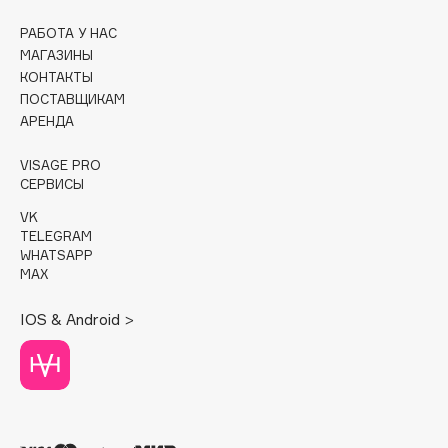
РАБОТА У НАС
Cadence
МАГАЗИНЫ
Capelli Dorati
КОНТАКТЫ
Carbon Theory
ПОСТАВЩИКАМ
Carmex
АРЕНДА
Carolina Herrera
VISAGE PRO
Catrice
СЕРВИСЫ
Celimax
VK
Cettua
TELEGRAM
WHATSAPP
Chupa Chups
MAX
Clarette
Clarins
IOS & Android >
Clarins Precious
НОВИНКА
Clinique
Clive Christian
Club De Nuit