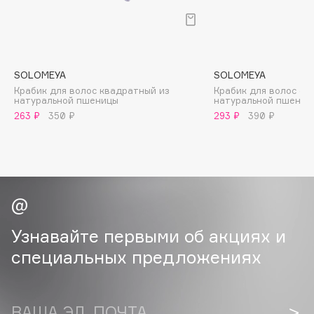
B
Babor
Baffy
SOLOMEYA
SOLOMEYA
Balmain Hair Couture
ЭКСКЛЮЗИВ
Крабик для волос квадратный из
Крабик для волос ов
Banderas
натуральной пшеницы
натуральной пшениц
263 ₽
350 ₽
293 ₽
390 ₽
Basicare
Batiste
Beauty Bomb
Beauty Pati
Beautyblades
НОВИНКА
beautyblender
Узнавайте первыми об акциях и
Bebble
специальных предложениях
Beverly Hills Polo Club
Biodance
Bioderma
ВАША ЭЛ. ПОЧТА