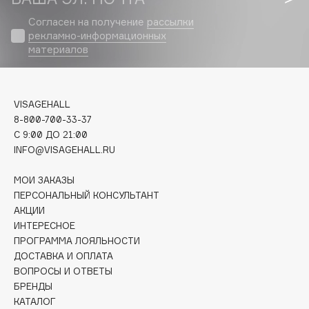
Biomed
Согласен на получение
рассылки
Biorepair
рекламно-информационных
Blanx
материалов
Blistex
BLOME
Boadicea The Victorious
VISAGEHALL
Bobbi Brown
8-800-700-33-37
C 9:00 ДО 21:00
BOOMSHOP
INFO@VISAGEHALL.RU
BORK
Brunello Cucinelli
МОИ ЗАКАЗЫ
ПЕРСОНАЛЬНЫЙ КОНСУЛЬТАНТ
Bvlgari
АКЦИИ
by TERRY
ИНТЕРЕСНОЕ
BY WISHTREND
ПРОГРАММА ЛОЯЛЬНОСТИ
Byredo
ДОСТАВКА И ОПЛАТА
ВОПРОСЫ И ОТВЕТЫ
БРЕНДЫ
C
КАТАЛОГ