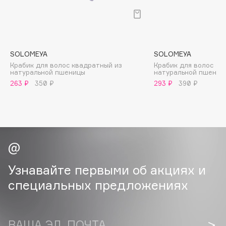
B
Babor
Baffy
SOLOMEYA
SOLOMEYA
Balmain Hair Couture
ЭКСКЛЮЗИВ
Крабик для волос квадратный из
Крабик для волос ов
Banderas
натуральной пшеницы
натуральной пшениц
263 ₽
350 ₽
293 ₽
390 ₽
Basicare
Batiste
Beauty Bomb
Beauty Pati
Beautyblades
НОВИНКА
beautyblender
Узнавайте первыми об акциях и
Bebble
специальных предложениях
Beverly Hills Polo Club
Biodance
Bioderma
ВАША ЭЛ. ПОЧТА