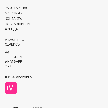
РАБОТА У НАС
Cadence
МАГАЗИНЫ
Capelli Dorati
КОНТАКТЫ
Carbon Theory
ПОСТАВЩИКАМ
Carmex
АРЕНДА
Carolina Herrera
VISAGE PRO
Catrice
СЕРВИСЫ
Celimax
VK
Cettua
TELEGRAM
WHATSAPP
Chupa Chups
MAX
Clarette
Clarins
IOS & Android >
Clarins Precious
НОВИНКА
Clinique
Clive Christian
Club De Nuit