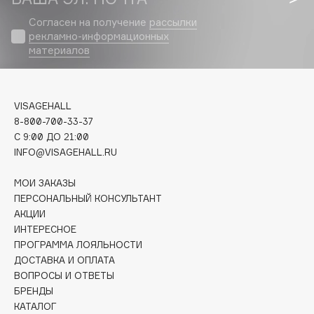
Biomed
Согласен на получение
рассылки
Biorepair
рекламно-информационных
Blanx
материалов
Blistex
BLOME
Boadicea The Victorious
VISAGEHALL
Bobbi Brown
8-800-700-33-37
C 9:00 ДО 21:00
BOOMSHOP
INFO@VISAGEHALL.RU
BORK
Brunello Cucinelli
МОИ ЗАКАЗЫ
ПЕРСОНАЛЬНЫЙ КОНСУЛЬТАНТ
Bvlgari
АКЦИИ
by TERRY
ИНТЕРЕСНОЕ
BY WISHTREND
ПРОГРАММА ЛОЯЛЬНОСТИ
Byredo
ДОСТАВКА И ОПЛАТА
ВОПРОСЫ И ОТВЕТЫ
БРЕНДЫ
C
КАТАЛОГ