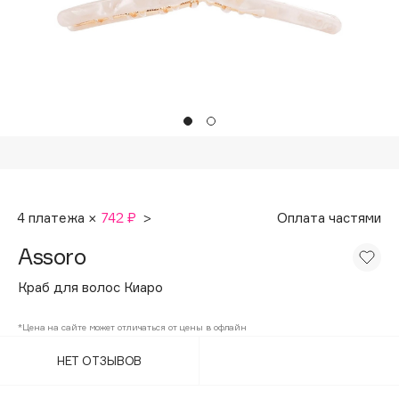
Подарки
Tom Ford
HFC
Для дома
Angiopharm
Техника
KIKO Milano
Estée Lauder
Clarins
0 - 9
4 платежа ×
742 ₽
>
Оплата частями
100BON
Assoro
22|11
Краб для волос Киаро
A
*Цена на сайте может отличаться от цены в офлайн
НЕТ ОТЗЫВОВ
Acqua di Parma
Acque di Italia