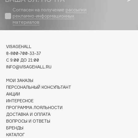
Biomed
Согласен на получение
рассылки
Biorepair
рекламно-информационных
Blanx
материалов
Blistex
BLOME
Boadicea The Victorious
VISAGEHALL
Bobbi Brown
8-800-700-33-37
C 9:00 ДО 21:00
BOOMSHOP
INFO@VISAGEHALL.RU
BORK
Brunello Cucinelli
МОИ ЗАКАЗЫ
ПЕРСОНАЛЬНЫЙ КОНСУЛЬТАНТ
Bvlgari
АКЦИИ
by TERRY
ИНТЕРЕСНОЕ
BY WISHTREND
ПРОГРАММА ЛОЯЛЬНОСТИ
Byredo
ДОСТАВКА И ОПЛАТА
ВОПРОСЫ И ОТВЕТЫ
БРЕНДЫ
C
КАТАЛОГ