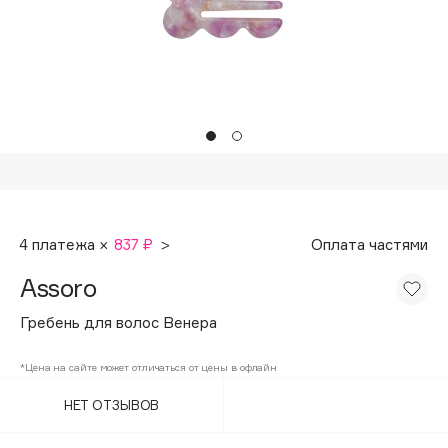
Подарки
Tom Ford
HFC
Для дома
Angiopharm
Техника
KIKO Milano
Estée Lauder
Clarins
0 - 9
4 платежа ×
837 ₽
>
Оплата частями
100BON
Assoro
22|11
Гребень для волос Венера
A
*Цена на сайте может отличаться от цены в офлайн
НЕТ ОТЗЫВОВ
Acqua di Parma
Acque di Italia