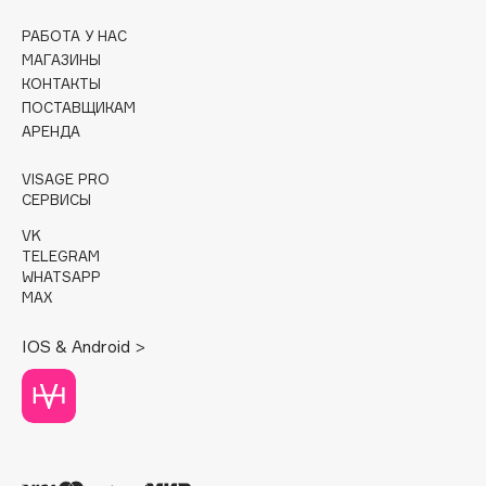
РАБОТА У НАС
Cadence
МАГАЗИНЫ
Capelli Dorati
КОНТАКТЫ
Carbon Theory
ПОСТАВЩИКАМ
Carmex
АРЕНДА
Carolina Herrera
VISAGE PRO
Catrice
СЕРВИСЫ
Celimax
VK
Cettua
TELEGRAM
WHATSAPP
Chupa Chups
MAX
Clarette
Clarins
IOS & Android >
Clarins Precious
Clinique
Clive Christian
Club De Nuit