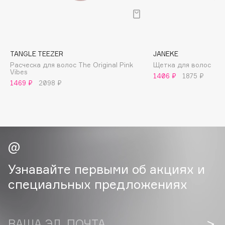
B
Babor
Baffy
TANGLE TEEZER
JANEKE
Balmain Hair Couture
ЭКСКЛЮЗИВ
Расческа для волос The Original Pink
Щетка для волос
Banderas
Vibes
1406 ₽
1875 ₽
1469 ₽
2098 ₽
Basicare
Batiste
Beauty Bomb
Beauty Pati
Beautyblades
НОВИНКА
beautyblender
Узнавайте первыми об акциях и
Bebble
специальных предложениях
Beverly Hills Polo Club
Biodance
Bioderma
ВАША ЭЛ. ПОЧТА