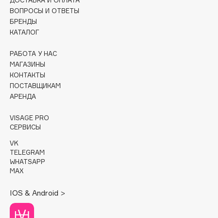
ДОСТАВКА И ОПЛАТА
ВОПРОСЫ И ОТВЕТЫ
Cadence
БРЕНДЫ
Capelli Dorati
КАТАЛОГ
Carbon Theory
РАБОТА У НАС
Carmex
МАГАЗИНЫ
Carolina Herrera
КОНТАКТЫ
ПОСТАВЩИКАМ
Catrice
АРЕНДА
Celimax
Cettua
VISAGE PRO
Chupa Chups
СЕРВИСЫ
Clarette
VK
TELEGRAM
Clarins
WHATSAPP
Clarins Precious
НОВИНКА
MAX
Clinique
IOS & Android >
Clive Christian
Club De Nuit