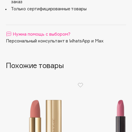
заказ
Apagard
Только сертифицированные товары
Aravia Professional
Arcadia
Archetype
Нужна помощь с выбором?
Architect Demidoff
Персональный консультант в WhatsApp и Max
ARIVE MAKEUP
Art&Fact
Похожие товары
Art-Visage
Artdeco
Astra
Atelier Rebul
Augustinus Bader
Aveda
Avene