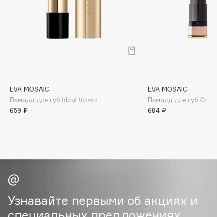
B
Babor
Baffy
Balmain Hair Couture
ЭКСКЛЮЗИВ
Banderas
Basicare
EVA MOSAIC
EVA MOSAIC
Batiste
Помада для губ Ideal Velvet
Помада для губ Crea
Beauty Bomb
659 ₽
684 ₽
Beauty Pati
Beautyblades
НОВИНКА
beautyblender
Bebble
Beverly Hills Polo Club
Biodance
Узнавайте первыми об акциях и
Bioderma
специальных предложениях