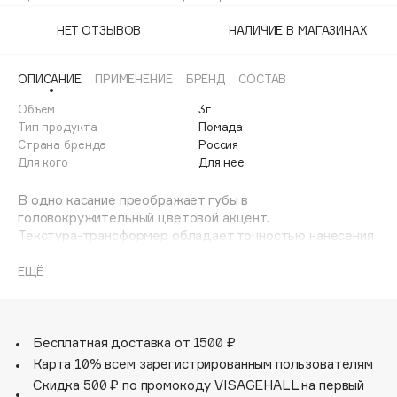
02
Adele for you
Финал лета
НЕТ ОТЗЫВОВ
НАЛИЧИЕ В МАГАЗИНАХ
Advante
03
ЭКСКЛЮЗИВ
1 АВГ - 31 АВГ
Aesop
04
ОПИСАНИЕ
ПРИМЕНЕНИЕ
БРЕНД
СОСТАВ
Age Stop
ЭКСКЛЮЗИВ
Объем
3г
05
AHFA Cosmetics
Тип продукта
Помада
Ajmal
Страна бренда
Россия
06
Для кого
Для нее
Alix Avien
07
Allies of Skin
В одно касание преображает губы в
AMAN
головокружительный цветовой акцент.
08
Текстура-трансформер обладает точностью нанесения
Amina Daudova Brushes
классической помады и нежной пластичностью жидкой
Последний
10
Amouage
помады.
ЕЩЁ
Идеальная смесь восков и масел, подобранная для
Amuleto Di Casa
получения особой кремовой текстуры в стике, во время
Angiopharm
ЭКСКЛЮЗИВ
нанесения превращается в жидкую текстуру, создавая
тонкое и комфортное бархатистое полуматовое
Бесплатная доставка от 1500 ₽
Annbeauty
покрытие.
Карта 10% всем зарегистрированным пользователям
Anua
Скидка 500 ₽ по промокоду VISAGEHALL на первый
Apadent