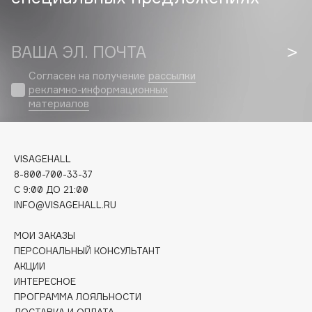
Biomed
Biorepair
Blanx
ВАША ЭЛ. ПОЧТА
Blistex
Согласен на получение
рассылки
BLOME
рекламно-информационных
Boadicea The Victorious
материалов
Bobbi Brown
BOOMSHOP
VISAGEHALL
BORK
8-800-700-33-37
Brunello Cucinelli
C 9:00 ДО 21:00
Bvlgari
INFO@VISAGEHALL.RU
by TERRY
МОИ ЗАКАЗЫ
BY WISHTREND
ПЕРСОНАЛЬНЫЙ КОНСУЛЬТАНТ
Byredo
АКЦИИ
ИНТЕРЕСНОЕ
ПРОГРАММА ЛОЯЛЬНОСТИ
C