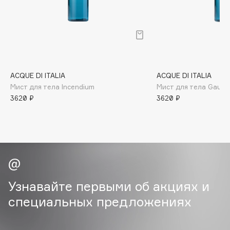
B
Babor
Baffy
Balmain Hair Couture
ЭКСКЛЮЗИВ
Banderas
ACQUE DI ITALIA
ACQUE DI ITALIA
Мист для тела Incendium
Мист для тела Gaudi
Basicare
3620 ₽
3620 ₽
Batiste
Beauty Bomb
Beauty Pati
Beautyblades
НОВИНКА
beautyblender
Bebble
Узнавайте первыми об акциях и
Beverly Hills Polo Club
специальных предложениях
Biodance
Bioderma