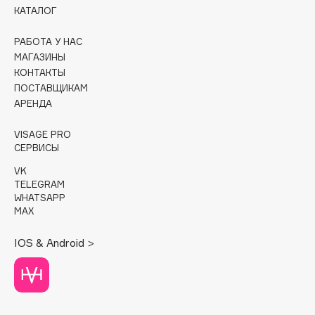
КАТАЛОГ
Cadence
РАБОТА У НАС
Capelli Dorati
МАГАЗИНЫ
Carbon Theory
КОНТАКТЫ
Carmex
ПОСТАВЩИКАМ
АРЕНДА
Carolina Herrera
Catrice
VISAGE PRO
Celimax
СЕРВИСЫ
Cettua
VK
Chupa Chups
TELEGRAM
WHATSAPP
Clarette
MAX
Clarins
IOS & Android >
Clarins Precious
Clinique
Clive Christian
Club De Nuit