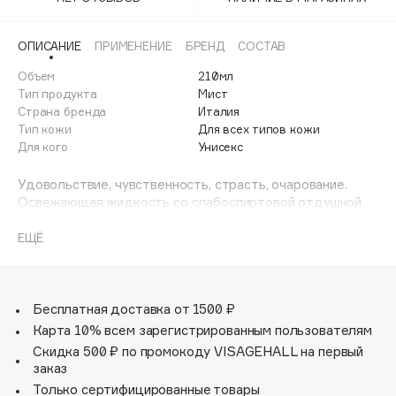
Adele for you
Финал лета
Advante
ЭКСКЛЮЗИВ
ОПИСАНИЕ
ПРИМЕНЕНИЕ
БРЕНД
СОСТАВ
1 АВГ - 31 АВГ
Aesop
Объем
210мл
Age Stop
Тип продукта
Мист
ЭКСКЛЮЗИВ
Страна бренда
Италия
AHFA Cosmetics
Тип кожи
Для всех типов кожи
Ajmal
Для кого
Унисекс
Alix Avien
Удовольствие, чувственность, страсть, очарование.
Allies of Skin
Освежающая жидкость со слабоспиртовой отдушкой
AMAN
для нанесения на все тело. В ее составе – алоэ вера,
что позволяет пользоваться ею как сразу после душа,
ЕЩЁ
Amina Daudova Brushes
так и в любое время в течение дня для ощущения
Amouage
свежести и аромата. А в летнюю жару вода для тела
может с успехом заменить парфюмерное средство.
Amuleto Di Casa
Бесплатная доставка от 1500 ₽
Angiopharm
ЭКСКЛЮЗИВ
Карта 10% всем зарегистрированным пользователям
Annbeauty
Скидка 500 ₽ по промокоду VISAGEHALL на первый
Anua
заказ
Только сертифицированные товары
Apadent