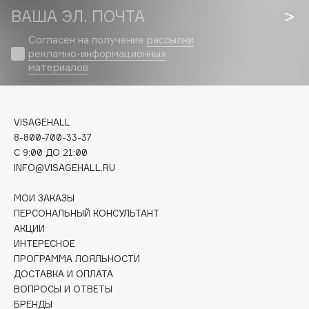
Biomed
ВАША ЭЛ. ПОЧТА
Biorepair
Согласен на получение
рассылки
Blanx
рекламно-информационных
Blistex
материалов
BLOME
Boadicea The Victorious
Bobbi Brown
VISAGEHALL
8-800-700-33-37
BOOMSHOP
C 9:00 ДО 21:00
BORK
INFO@VISAGEHALL.RU
Brunello Cucinelli
Bvlgari
МОИ ЗАКАЗЫ
ПЕРСОНАЛЬНЫЙ КОНСУЛЬТАНТ
by TERRY
АКЦИИ
BY WISHTREND
ИНТЕРЕСНОЕ
Byredo
ПРОГРАММА ЛОЯЛЬНОСТИ
ДОСТАВКА И ОПЛАТА
ВОПРОСЫ И ОТВЕТЫ
C
БРЕНДЫ