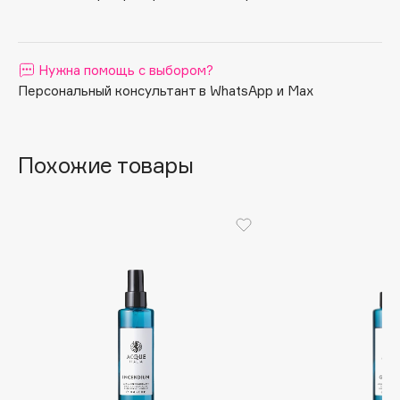
Apagard
Aravia Professional
Нужна помощь с выбором?
Arcadia
Персональный консультант в WhatsApp и Max
Archetype
Architect Demidoff
ARIVE MAKEUP
Похожие товары
Art&Fact
Art-Visage
Artdeco
Astra
Atelier Rebul
Augustinus Bader
Aveda
Avene