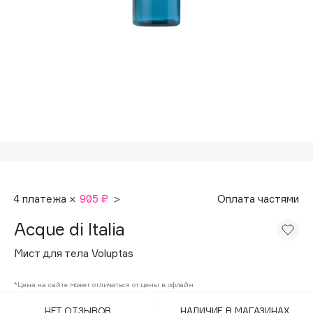
Подарки
Tom Ford
HFC
Для дома
Angiopharm
Техника
KIKO Milano
Estée Lauder
Clarins
0 - 9
100BON
4 платежа ×
905 ₽
>
Оплата частями
22|11
Acque di Italia
A
Мист для тела Voluptas
Acqua di Parma
*Цена на сайте может отличаться от цены в офлайн
Acque di Italia
НЕТ ОТЗЫВОВ
НАЛИЧИЕ В МАГАЗИНАХ