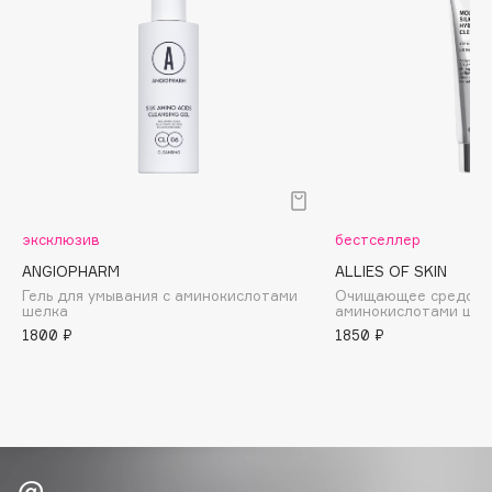
Biomed
Biorepair
Blanx
Blistex
BLOME
Boadicea The Victorious
Bobbi Brown
BOOMSHOP
эксклюзив
бестселлер
BORK
ANGIOPHARM
ALLIES OF SKIN
Brunello Cucinelli
Гель для умывания с аминокислотами
Очищающее средство
шелка
аминокислотами шел
Bvlgari
1800 ₽
1850 ₽
by TERRY
BY WISHTREND
Byredo
C