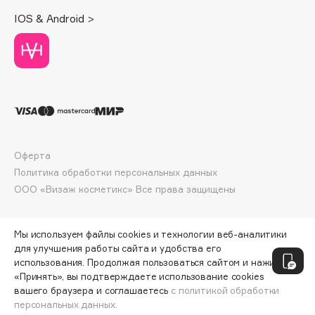
Deonica
IOS & Android >
Dessange
Dior
Divage
Dolce & Gabbana
Dolomit
Dorco
DP Daily Perfection
Оферта
Dr. Vranjes Firenze
Политика обработки персональных данных
Dr.Althea
ООО «Визаж косметикс» Все права защищены
Dr.Ceuracle
Dr.Jart+
Мы используем файлы cookies и технологии веб-аналитики
DSD de Luxe
для улучшения работы сайта и удобства его
использования. Продолжая пользоваться сайтом и нажимая
Dyson
«Принять», вы подтверждаете использование cookies
вашего браузера и соглашаетесь
с политикой обработки
персональных данных.
ДОБАВИТЬ В КОРЗИНУ
293 ₽
390 ₽