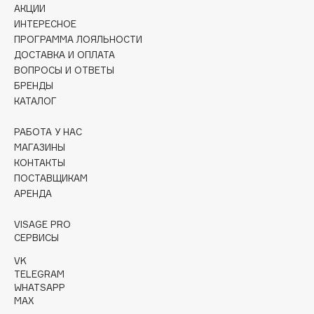
Collagenina
АКЦИИ
ИНТЕРЕСНОЕ
Consly
ПРОГРАММА ЛОЯЛЬНОСТИ
Corimo
ДОСТАВКА И ОПЛАТА
CosRX
ВОПРОСЫ И ОТВЕТЫ
Cottolina
БРЕНДЫ
КАТАЛОГ
Crescina
Cunzite
РАБОТА У НАС
Curaprox
МАГАЗИНЫ
КОНТАКТЫ
ПОСТАВЩИКАМ
D
АРЕНДА
VISAGE PRO
d'Alba
СЕРВИСЫ
DABO
VK
DARLING*
TELEGRAM
Darphin
WHATSAPP
MAX
Davines