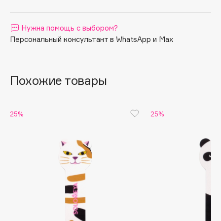
Apagard
Aravia Professional
Нужна помощь с выбором?
Персональный консультант в WhatsApp и Max
Arcadia
Archetype
Architect Demidoff
Похожие товары
ARIVE MAKEUP
Art&Fact
Art-Visage
25%
25%
Artdeco
Astra
Atelier Rebul
Augustinus Bader
Aveda
Avene