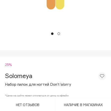
Подарки
Tom Ford
HFC
Для дома
Angiopharm
Техника
KIKO Milano
Estée Lauder
Clarins
0 - 9
25%
100BON
22|11
Solomeya
Набор пилок для ногтей Don’t Worry
A
*Цена на сайте может отличаться от цены в офлайн
Acqua di Parma
НЕТ ОТЗЫВОВ
НАЛИЧИЕ В МАГАЗИНАХ
Acque di Italia