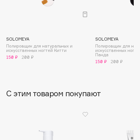
B
Babor
Baffy
Balmain Hair Couture
ЭКСКЛЮЗИВ
SOLOMEYA
SOLOMEYA
Banderas
Полировщик для натуральных и
Полировщик для нат
искусственных ногтей Китти
искусственных ногте
Basicare
Панда
150 ₽
200 ₽
150 ₽
200 ₽
Batiste
Beauty Bomb
Beauty Pati
Beautyblades
НОВИНКА
С этим товаром покупают
beautyblender
Bebble
Beverly Hills Polo Club
Biodance
Bioderma