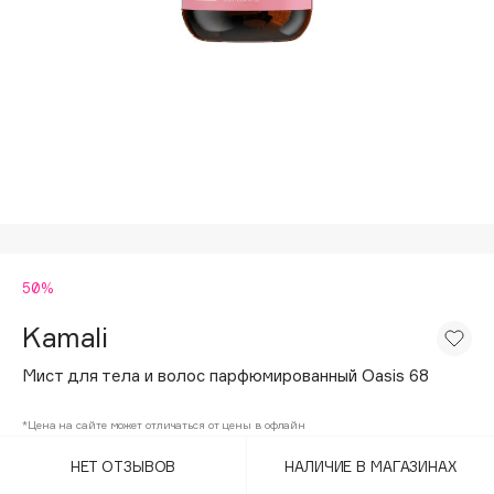
Подарки
Tom Ford
HFC
Для дома
Angiopharm
Техника
KIKO Milano
Estée Lauder
Clarins
0 - 9
50%
100BON
22|11
Kamali
Мист для тела и волос парфюмированный Oasis 68
A
*Цена на сайте может отличаться от цены в офлайн
Acqua di Parma
НЕТ ОТЗЫВОВ
НАЛИЧИЕ В МАГАЗИНАХ
Acque di Italia