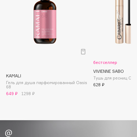
Biomed
Biorepair
Blanx
Blistex
BLOME
Boadicea The Victorious
Bobbi Brown
BOOMSHOP
бестселлер
BORK
VIVIENNE SABO
KAMALI
Тушь для ресниц Caba
Brunello Cucinelli
Гель для душа парфюмированный Oasis
628 ₽
68
Bvlgari
649 ₽
1298 ₽
by TERRY
BY WISHTREND
Byredo
C