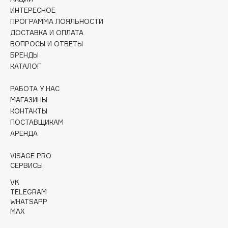
Collagenina
ИНТЕРЕСНОЕ
Consly
ПРОГРАММА ЛОЯЛЬНОСТИ
ДОСТАВКА И ОПЛАТА
Corimo
ВОПРОСЫ И ОТВЕТЫ
CosRX
БРЕНДЫ
Cottolina
КАТАЛОГ
Crescina
РАБОТА У НАС
Cunzite
МАГАЗИНЫ
Curaprox
КОНТАКТЫ
ПОСТАВЩИКАМ
АРЕНДА
D
VISAGE PRO
d'Alba
СЕРВИСЫ
DABO
VK
TELEGRAM
DARLING*
WHATSAPP
Darphin
MAX
Davines