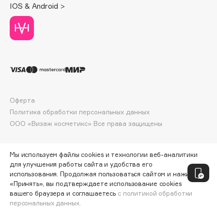
IOS & Android >
Deonica
Dessange
Dior
Divage
Dolce & Gabbana
Dolomit
Dorco
Оферта
DP Daily Perfection
Политика обработки персональных данных
Dr. Vranjes Firenze
ООО «Визаж косметикс» Все права защищены
Dr.Althea
Dr.Ceuracle
Мы используем файлы cookies и технологии веб-аналитики
Dr.Jart+
для улучшения работы сайта и удобства его
DSD de Luxe
использования. Продолжая пользоваться сайтом и нажимая
«Принять», вы подтверждаете использование cookies
Dyson
вашего браузера и соглашаетесь
с политикой обработки
персональных данных.
ДОБАВИТЬ В КОРЗИНУ
550 ₽
1100 ₽