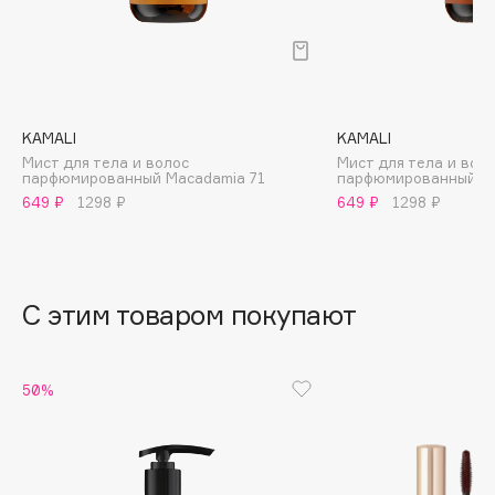
B
Babor
Baffy
Balmain Hair Couture
ЭКСКЛЮЗИВ
KAMALI
KAMALI
Banderas
Мист для тела и волос
Мист для тела и вол
парфюмированный Macadamia 71
парфюмированный Su
Basicare
649 ₽
1298 ₽
649 ₽
1298 ₽
Batiste
Beauty Bomb
Beauty Pati
С этим товаром покупают
Beautyblades
НОВИНКА
beautyblender
Bebble
50%
Beverly Hills Polo Club
Biodance
Bioderma