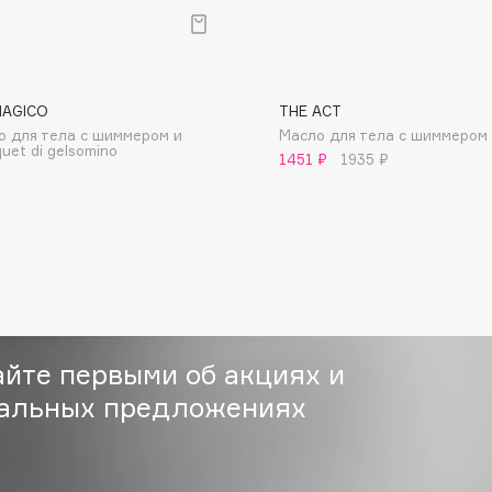
MAGICO
THE ACT
о для тела с шиммером и
Масло для тела с шиммером
uet di gelsomino
1451 ₽
1935 ₽
Consly
Corimo
CosRX
Cottolina
Crescina
Cunzite
Curaprox
айте первыми об акциях и
альных предложениях