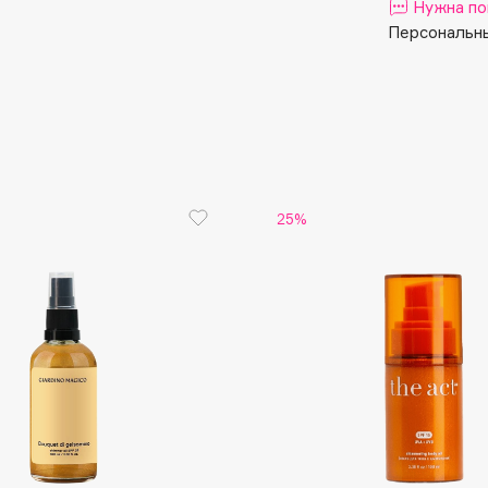
Aveda
Нужна по
Персональны
Avene
25%
Boadicea The Victorious
Bobbi Brown
BOOMSHOP
BORK
Brunello Cucinelli
Bvlgari
by TERRY
BY WISHTREND
Byredo