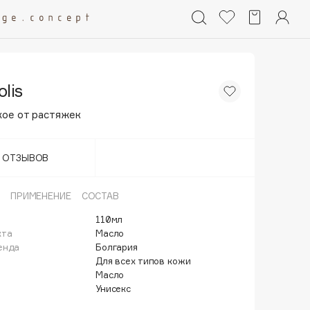
lis
хое от растяжек
Т ОТЗЫВОВ
ПРИМЕНЕНИЕ
СОСТАВ
110мл
кта
Масло
енда
Болгария
Для всех типов кожи
Масло
Унисекс