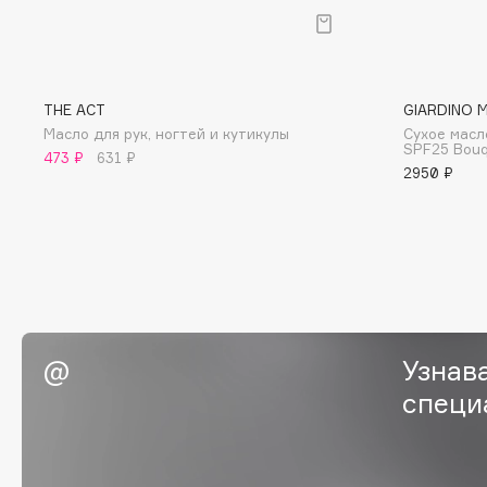
BLOME
THE ACT
GIARDINO 
C
Масло для рук, ногтей и кутикулы
Сухое масл
SPF25 Bouq
473 ₽
631 ₽
Cadence
Chupa Chups
2950 ₽
Capelli Dorati
Clarette
Carbon Theory
Clarins
Carmex
Clarins Precious
Carolina Herrera
Clinique
Catrice
Clive Christian
Celimax
Club De Nuit
Узнав
Cettua
Collagenina
специ