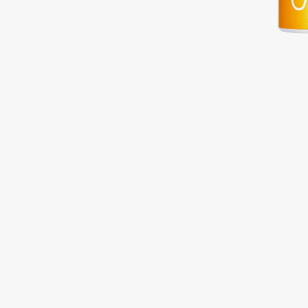
Подарки
0 - 9
Для дома
100BON
22|11
Техника
A
Acqua di Parma
Amina Daudova Brushes
Acque di Italia
Amouage
Adele for you
Amuleto Di Casa
Advante
Angiopharm
ЭКСКЛЮЗИВ
ЭКСКЛЮЗИВ
Aesop
Annbeauty
Age Stop
Anua
ЭКСКЛЮЗИВ
Apadent
AHFA Cosmetics
Apagard
Ajmal