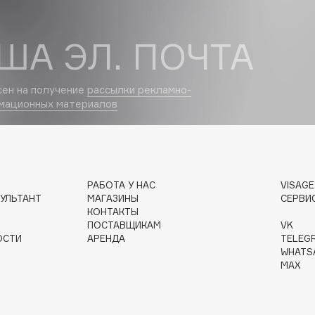
Dr.Althea
ША ЭЛ. ПОЧТА
Dr.Ceuracle
Dr.Jart+
сен на получение
рассылки рекламно-
DSD de Luxe
мационных материалов
Dyson
РАБОТА У НАС
VISAG
УЛЬТАНТ
МАГАЗИНЫ
СЕРВИ
КОНТАКТЫ
ПОСТАВЩИКАМ
VK
ОСТИ
АРЕНДА
TELEG
WHATS
Estée Lauder
MAX
Etat Pur
Etude House
Etude organix