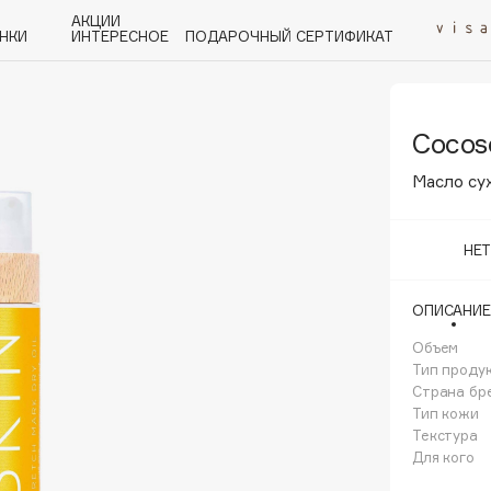
АКЦИИ
НКИ
ИНТЕРЕСНОЕ
ПОДАРОЧНЫЙ СЕРТИФИКАТ
Cocoso
P
Q
R
S
T
U
V
W
Y
Z
А - Я
Масло су
НЕ
ОПИСАНИЕ
Angiopharm
KIKO Milano
Объем
Тип проду
Estée Lauder
Страна бр
Clarins
Тип кожи
Текстура
Для кого