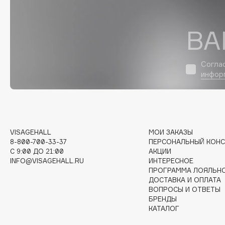
D
d'Alba
Dior
ВА
DABO
Divage
DARLING*
Dolce & Gabbana
Согла
Darphin
Dolomit
инфор
Davines
Dorco
Deonica
DP Daily Perfection
Dessange
Dr. Vranjes Firenze
VISAGEHALL
МОИ ЗАКАЗЫ
8-800-700-33-37
ПЕРСОНАЛЬНЫЙ КОНС
C 9:00 ДО 21:00
АКЦИИ
E
INFO@VISAGEHALL.RU
ИНТЕРЕСНОЕ
ПРОГРАММА ЛОЯЛЬН
ДОСТАВКА И ОПЛАТА
Eat My
Ella Bartsueva Brushes
ВОПРОСЫ И ОТВЕТЫ
Ecolatier
EMBRACE Haircare
БРЕНДЫ
КАТАЛОГ
Ecotools
Emmanuelle Jane
EGG
Enough