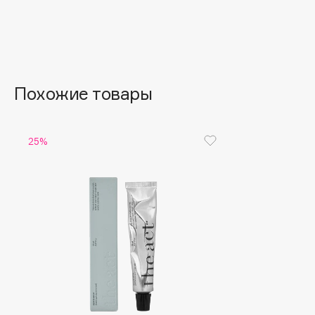
Aravia Professional
Alix Avien
Arcadia
Allies of Skin
Archetype
AMAN
Похожие товары
B
25%
Babor
beautyblender
Baffy
Bebble
Balmain Hair Couture
Beverly Hills Polo Club
ЭКСКЛЮЗИВ
Biodance
Banderas
Bioderma
Basicare
Biomed
Batiste
Biorepair
Beauty Bomb
Blanx
Beauty Pati
Blistex
Beautyblades
НОВИНКА