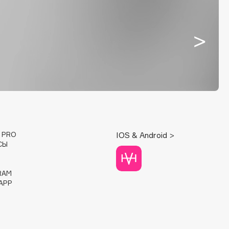
E PRO
IOS & Android >
СЫ
RAM
APP