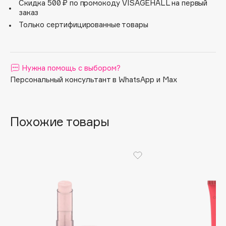
Скидка 500 ₽ по промокоду VISAGEHALL на первый
Apagard
заказ
Только сертифицированные товары
Aravia Professional
Arcadia
Archetype
Нужна помощь с выбором?
Architect Demidoff
Персональный консультант в WhatsApp и Max
ARIVE MAKEUP
Art&Fact
Art-Visage
Похожие товары
Artdeco
Astra
Atelier Rebul
Augustinus Bader
Aveda
Avene