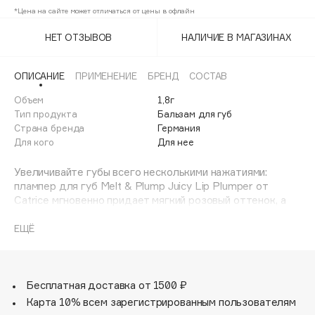
Adele for you
*Цена на сайте может отличаться от цены в офлайн
020
Финал лета
Advante
ЭКСКЛЮЗИВ
НЕТ ОТЗЫВОВ
НАЛИЧИЕ В МАГАЗИНАХ
040
1 АВГ - 31 АВГ
Aesop
Age Stop
050
ЭКСКЛЮЗИВ
ОПИСАНИЕ
ПРИМЕНЕНИЕ
БРЕНД
СОСТАВ
AHFA Cosmetics
Объем
1,8г
Ajmal
Тип продукта
Бальзам для губ
Страна бренда
Германия
Alix Avien
Для кого
Для нее
Allies of Skin
Увеличивайте губы всего несколькими нажатиями:
AMAN
плампер для губ Melt & Plump Juicy Lip Plumper от
Amina Daudova Brushes
Catrice мгновенно придает мягкий розовый оттенок, а
Amouage
также блеск и объем.
Его мягкая текстура легко скользит по губам, оставляя
ЕЩЁ
Amuleto Di Casa
приятный охлаждающий эффект благодаря входящему
Angiopharm
ЭКСКЛЮЗИВ
в состав ментолу.
Формула, содержащая Maxi-Lip™, увлажняет и
Annbeauty
увеличивает губы, мгновенно придавая им потрясающий
Бесплатная доставка от 1500 ₽
Anua
вид.
Карта 10% всем зарегистрированным пользователям
Apadent