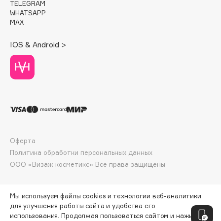
TELEGRAM
Deonica
WHATSAPP
Dessange
MAX
Dior
IOS & Android >
Divage
Dolce & Gabbana
Dolomit
Dorco
DP Daily Perfection
Dr. Vranjes Firenze
Dr.Althea
Оферта
Dr.Ceuracle
Политика обработки персональных данных
Dr.Jart+
ООО «Визаж косметикс» Все права защищены
DSD de Luxe
Dyson
Мы используем файлы cookies и технологии веб-аналитики
для улучшения работы сайта и удобства его
использования. Продолжая пользоваться сайтом и нажимая