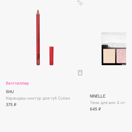
Biomed
Biorepair
Blanx
Blistex
BLOME
Boadicea The Victorious
Bobbi Brown
BOOMSHOP
BORK
Brunello Cucinelli
бестселлер
Bvlgari
SHU
by TERRY
NINELLE
Карандаш-контур для губ Cuties
BY WISHTREND
Тени для век 4 оттен
375 ₽
Byredo
645 ₽
C