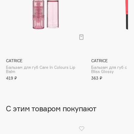
B
Babor
Baffy
Balmain Hair Couture
ЭКСКЛЮЗИВ
Banderas
Basicare
Batiste
CATRICE
CATRICE
Бальзам для губ Care In Colours Lip
Бальзам для губ с п
Beauty Bomb
Balm
Bliss Glossy
Beauty Pati
419 ₽
363 ₽
Beautyblades
НОВИНКА
beautyblender
Bebble
С этим товаром покупают
Beverly Hills Polo Club
Biodance
Bioderma