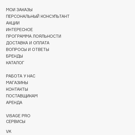
Collagenina
МОИ ЗАКАЗЫ
Consly
ПЕРСОНАЛЬНЫЙ КОНСУЛЬТАНТ
Corimo
АКЦИИ
CosRX
ИНТЕРЕСНОЕ
ПРОГРАММА ЛОЯЛЬНОСТИ
Cottolina
ДОСТАВКА И ОПЛАТА
Crescina
ВОПРОСЫ И ОТВЕТЫ
Cunzite
БРЕНДЫ
КАТАЛОГ
Curaprox
РАБОТА У НАС
МАГАЗИНЫ
D
КОНТАКТЫ
ПОСТАВЩИКАМ
d'Alba
АРЕНДА
DABO
DARLING*
VISAGE PRO
СЕРВИСЫ
Darphin
VK
Davines