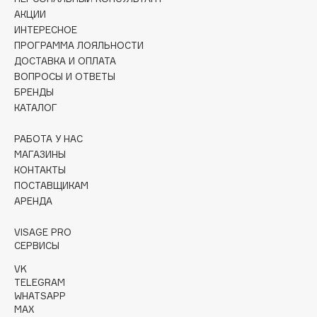
Collagenina
АКЦИИ
Consly
ИНТЕРЕСНОЕ
ПРОГРАММА ЛОЯЛЬНОСТИ
Corimo
ДОСТАВКА И ОПЛАТА
CosRX
ВОПРОСЫ И ОТВЕТЫ
Cottolina
БРЕНДЫ
КАТАЛОГ
Crescina
Cunzite
РАБОТА У НАС
Curaprox
МАГАЗИНЫ
КОНТАКТЫ
ПОСТАВЩИКАМ
D
АРЕНДА
d'Alba
VISAGE PRO
СЕРВИСЫ
DABO
VK
DARLING*
TELEGRAM
Darphin
WHATSAPP
Davines
MAX