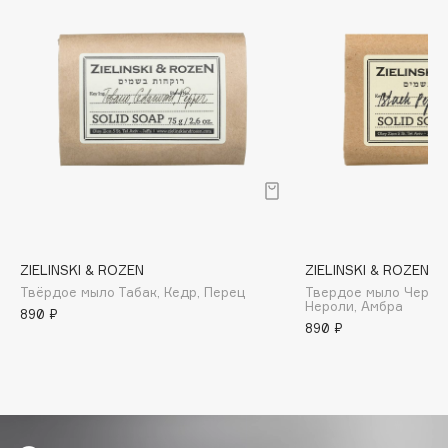
Biomed
Biorepair
Blanx
Blistex
BLOME
Boadicea The Victorious
Bobbi Brown
BOOMSHOP
BORK
Brunello Cucinelli
ZIELINSKI & ROZEN
ZIELINSKI & ROZEN
Bvlgari
Твёрдое мыло Табак, Кедр, Перец
Твердое мыло Черный
Нероли, Амбра
by TERRY
890 ₽
890 ₽
BY WISHTREND
Byredo
C