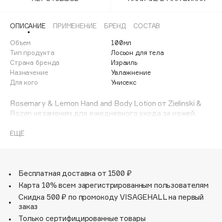
Adele for you
Финал лета
Advante
ЭКСКЛЮЗИВ
ОПИСАНИЕ
ПРИМЕНЕНИЕ
БРЕНД
СОСТАВ
1 АВГ - 31 АВГ
Aesop
Объем
100мл
Age Stop
Тип продукта
Лосьон для тела
ЭКСКЛЮЗИВ
Страна бренда
Израиль
AHFA Cosmetics
Назначение
Увлажнение
Ajmal
Для кого
Унисекс
Alix Avien
Rosemary & Lemon Hand and Body Lotion от Zielinski &
Allies of Skin
Rozen незаменим для ежедневного ухода за кожей.
AMAN
Лосьон помогает поддерживать кожу мягкой, гладкой и
ухоженной.
ЕЩЁ
Amina Daudova Brushes
Amouage
Легкая текстура дарит ощущение увлажненности и
комфорта.
Amuleto Di Casa
Не оставляет ощущения липкости.
Бесплатная доставка от 1500 ₽
Angiopharm
ЭКСКЛЮЗИВ
Карта 10% всем зарегистрированным пользователям
Annbeauty
Идеален для любого времени года.
Скидка 500 ₽ по промокоду VISAGEHALL на первый
Подходит для регулярного использования.
Anua
заказ
Только сертифицированные товары
Apadent