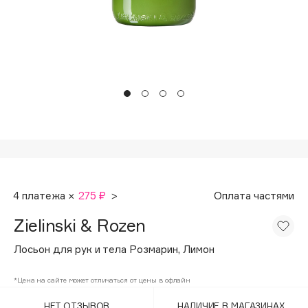
Подарки
Tom Ford
HFC
Для дома
Angiopharm
Техника
KIKO Milano
Estée Lauder
Clarins
0 - 9
100BON
4 платежа ×
275 ₽
>
Оплата частями
22|11
Zielinski & Rozen
A
Лосьон для рук и тела Розмарин, Лимон
Acqua di Parma
*Цена на сайте может отличаться от цены в офлайн
Acque di Italia
НЕТ ОТЗЫВОВ
НАЛИЧИЕ В МАГАЗИНАХ