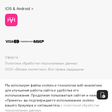
Deonica
IOS & Android >
Dessange
Dior
Divage
Dolce & Gabbana
Dolomit
Dorco
DP Daily Perfection
Оферта
Dr. Vranjes Firenze
Политика обработки персональных данных
Dr.Althea
ООО «Визаж косметикс» Все права защищены
Dr.Ceuracle
Dr.Jart+
Мы используем файлы cookies и технологии веб-аналитики
DSD de Luxe
для улучшения работы сайта и удобства его
Dyson
использования. Продолжая пользоваться сайтом и нажимая
«Принять», вы подтверждаете использование cookies
вашего браузера и соглашаетесь
с политикой обработки
персональных данных.
ДОБАВИТЬ В КОРЗИНУ
1100 ₽