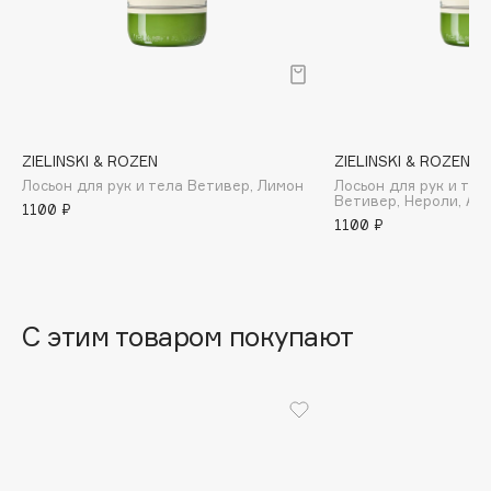
B
Babor
Baffy
Balmain Hair Couture
ЭКСКЛЮЗИВ
Banderas
ZIELINSKI & ROZEN
ZIELINSKI & ROZEN
Лосьон для рук и тела Ветивер, Лимон
Лосьон для рук и те
Basicare
Ветивер, Нероли, Ам
1100 ₽
Batiste
1100 ₽
Beauty Bomb
Beauty Pati
Beautyblades
НОВИНКА
С этим товаром покупают
beautyblender
Bebble
Beverly Hills Polo Club
Biodance
Bioderma